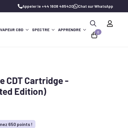
Appeler le +44 1608 485420
Chat sur WhatsApp
 VAPEUR CBD
SPECTRE
APPRENDRE
Recherche
0
de
:
 CDT Cartridge -
ted Edition)
nez 650 points !