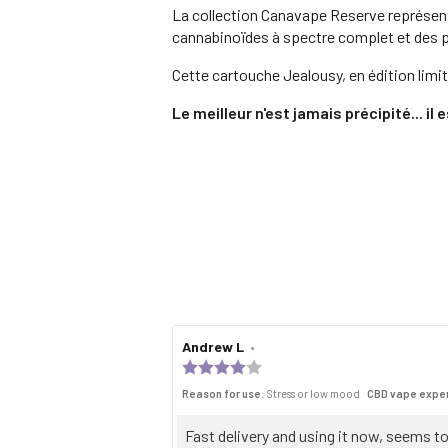
La collection Canavape Reserve représent
cannabinoïdes à spectre complet et des p
Cette cartouche Jealousy, en édition limit
Le meilleur n'est jamais précipité... i
Review
Andrew L
•
Review
author:
date:
Review
rating:
Reason for use
: Stress or low mood
CBD vape expe
4.0
out
of
Review
Fast delivery and using it now, seems t
5