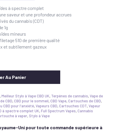
des à spectre complet
 une saveur et une profondeur accrues
ivés du cannabis (CDT)
de 1g
oïdes mineurs
filetage 510 de première qualité
ux et subtilement gazeux
er Au Panier
,
Meilleur Stylo à Vape CBD UK
,
Terpènes de cannabis
,
Vape de
 de CBD
,
CBD pour le sommeil
,
CBD Vape
,
Cartouches de CBD
,
au CBD pour l'anxiété
,
Vapeurs CBD
,
Cartouches CDT
,
Vapeur
D à spectre complet UK
,
Full Spectrum Vapes
,
Cannabis
rtouche à vaper
,
Stylo à Vape
 Royaume-Uni pour toute commande supérieure à