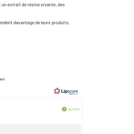
un extrait de résine vivante, des
endent davantage de leurs produits.
ting
8
ews
t
ars
Verified
BUYER
Purchase
date: