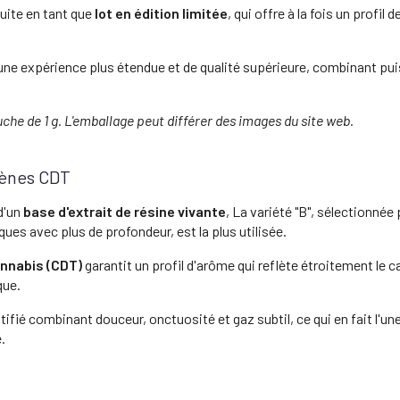
uite en tant que
lot en édition limitée
, qui offre à la fois un profil
 une expérience plus étendue et de qualité supérieure, combinant pu
touche de 1 g. L'emballage peut différer des images du site web.
rpènes CDT
d'un
base d'extrait de résine vivante
, La variété "B", sélectionné
ques avec plus de profondeur, est la plus utilisée.
nnabis (CDT)
garantit un profil d'arôme qui reflète étroitement le c
que.
atifié combinant douceur, onctuosité et gaz subtil, ce qui en fait l'u
.