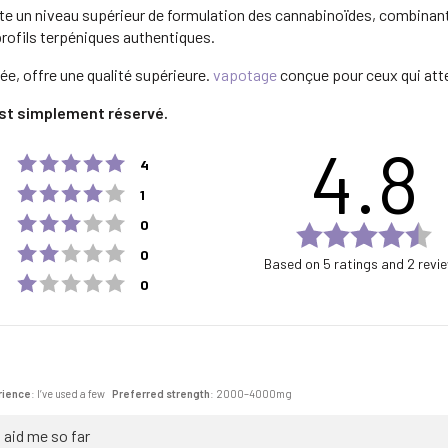
e un niveau supérieur de formulation des cannabinoïdes, combinant 
rofils terpéniques authentiques.
ée, offre une qualité supérieure.
vapotage
conçue pour ceux qui att
l est simplement réservé.
4.8
Rating 5 out of 5 stars
votes
4
Rating 4 out of 5 stars
votes
1
Rating 3 out of 5 stars
votes
0
Ra
Rating 2 out of 5 stars
votes
4.
0
Based on 5 ratings and 2 revi
ou
Rating 1 out of 5 stars
votes
0
of
5
st
rience
: I’ve used a few
Preferred strength
: 2000–4000mg
o aid me so far