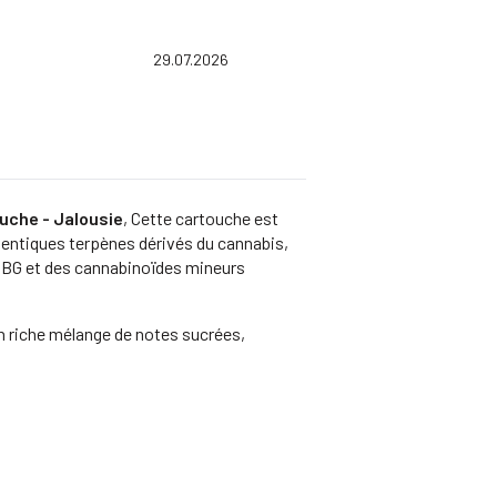
ing: 5.0 out of 5 stars
Date:
29.07.2026
uche - Jalousie
, Cette cartouche est
uthentiques terpènes dérivés du cannabis,
CBG et des cannabinoïdes mineurs
 un riche mélange de notes sucrées,