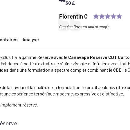
50 £
Rat
Testimonial
Author:
Florentin C
Text:
Genuine flavours and strength.
entaires
Analyse
xclusif à la gamme Reserve avec le
Canavape Reserve CDT Carto
. Fabriquée à partir d'extraits de résine vivante et infusée avec d'a
ïdes
dans une formulation à spectre complet combinant le CBD, le 
de la saveur et la qualité de la formulation, le profil Jealousy offre
t une expérience terpénique moderne, expressive et distinctive.
t simplement réservé.
réserve