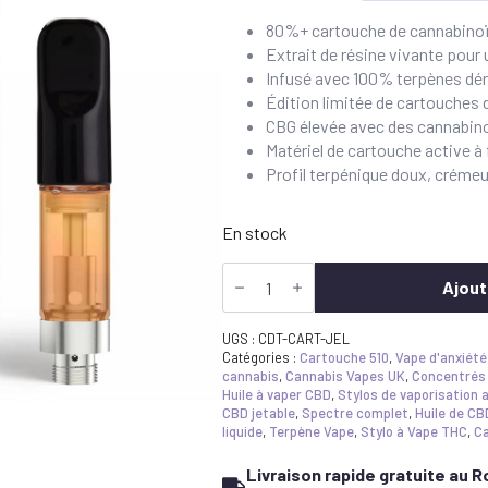
prix
prix
80%+ cartouche de cannabinoï
Extrait de résine vivante pour
initial
actuel
Infusé avec 100% terpènes dér
était
est
Édition limitée de cartouches 
:
de
CBG élevée avec des cannabin
Matériel de cartouche active à 
£49.99.
:
Profil terpénique doux, créme
32,49
£.
En stock
quantité
de
Ajout
Canavape
Reserve
CDT
UGS :
CDT-CART-JEL
Cartridge
Catégories :
Cartouche 510
,
Vape d'anxiété
-
cannabis
,
Cannabis Vapes UK
,
Concentrés
Jealousy
Huile à vaper CBD
,
Stylos de vaporisation 
(1g
CBD jetable
,
Spectre complet
,
Huile de CB
Limited
liquide
,
Terpène Vape
,
Stylo à Vape THC
,
Ca
Edition)
Livraison rapide gratuite au