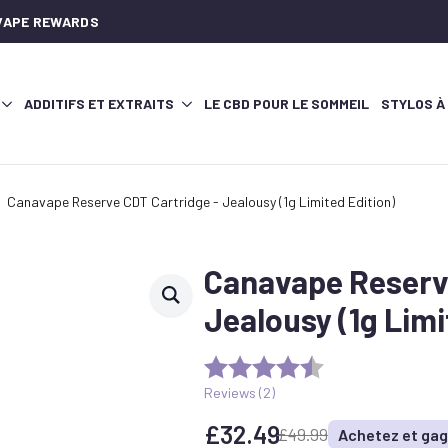
AVAPE REWARDS
ADDITIFS ET EXTRAITS
LE CBD POUR LE SOMMEIL
STYLOS À
Canavape Reserve CDT Cartridge - Jealousy (1g Limited Edition)
Canavape Reserve
Jealousy (1g Limi
Reviews (
2
)
£
32.49
£
49.99
Achetez et gag
Le
Le