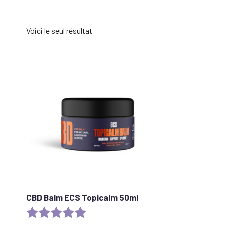
Voici le seul résultat
CBD Balm ECS Topicalm 50ml
Rating:
5.0 out of 5 stars