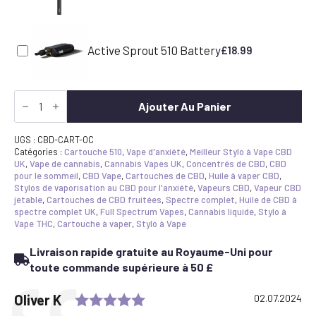
Active Sprout 510 Battery
£
18.99
quantité
de
Ajouter Au Panier
Orange
Creamsicle
CBD
UGS :
CBD-CART-OC
Vape
Catégories :
Cartouche 510
,
Vape d'anxiété
,
Meilleur Stylo à Vape CBD
Cartridge
UK
,
Vape de cannabis
,
Cannabis Vapes UK
,
Concentrés de CBD
,
CBD
pour le sommeil
,
CBD Vape
,
Cartouches de CBD
,
Huile à vaper CBD
,
Stylos de vaporisation au CBD pour l'anxiété
,
Vapeurs CBD
,
Vapeur CBD
jetable
,
Cartouches de CBD fruitées
,
Spectre complet
,
Huile de CBD à
spectre complet UK
,
Full Spectrum Vapes
,
Cannabis liquide
,
Stylo à
Vape THC
,
Cartouche à vaper
,
Stylo à Vape
Livraison rapide gratuite au Royaume-Uni pour
toute commande supérieure à 50 £
Rating: 5.0 out of 5 stars
Testimonial
Author:
Oliver K
Date:
02.07.2024