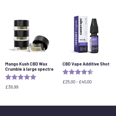
Mango Kush CBD Wax
CBD Vape Additive Shot
Crumble à large spectre
Rating:
4.8 out of 5 
Rating:
5.0 out of 5 stars
£
25.00
-
£
40.00
Plage
£
39.99
de
prix
:
£25.00
à
£40.00