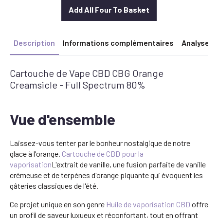
£25.00.
£22.50.
Add All Four To Basket
Description
Informations complémentaires
Analyse
Cartouche de Vape CBD CBG Orange
Creamsicle - Full Spectrum 80%
Vue d'ensemble
Laissez-vous tenter par le bonheur nostalgique de notre
glace à l'orange.
Cartouche de CBD pour la
vaporisation
L'extrait de vanille, une fusion parfaite de vanille
crémeuse et de terpènes d'orange piquante qui évoquent les
gâteries classiques de l'été.
Ce projet unique en son genre
Huile de vaporisation CBD
offre
un profil de saveur luxueux et réconfortant, tout en offrant