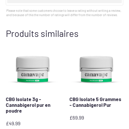
up
Please note that some customers choose to leave a rating without writing a review,
and because of this the number of ratings will differ from the number of reviews.
Produits similaires
CBG Isolate 3g -
CBG Isolate 5 Grammes
Cannabigerol pur en
- Cannabigerol Pur
poudre
£
69.99
£
49.99