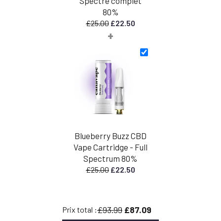
Spectre complet
80%
Le
Le
£
25.00
£
22.50
+
prix
prix
initial
actuel
était
est
:
:
£25.00.
£22.50.
Blueberry Buzz CBD
Vape Cartridge - Full
Spectrum 80%
Le
Le
£
25.00
£
22.50
prix
prix
initial
actuel
était
est
£93.99
£87.09
Prix total :
:
: