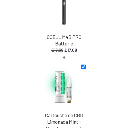
CCELL M4B PRO
Batterie
Le
Le
£
18.99
£
17.09
+
prix
prix
initial
actuel
était
est
:
:
£18.99.
£17.09.
Cartouche de CBD
Limonada Mint -