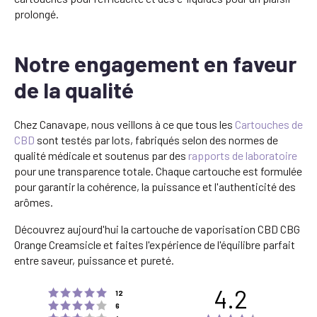
prolongé.
Notre engagement en faveur
de la qualité
Chez Canavape, nous veillons à ce que tous les
Cartouches de
CBD
sont testés par lots, fabriqués selon des normes de
qualité médicale et soutenus par des
rapports de laboratoire
pour une transparence totale. Chaque cartouche est formulée
pour garantir la cohérence, la puissance et l'authenticité des
arômes.
Découvrez aujourd'hui la cartouche de vaporisation CBD CBG
Orange Creamsicle et faites l'expérience de l'équilibre parfait
entre saveur, puissance et pureté.
4.2
Rating 5 out of 5 stars
votes
12
Rating 4 out of 5 stars
votes
6
Rating 3 out of 5 stars
votes