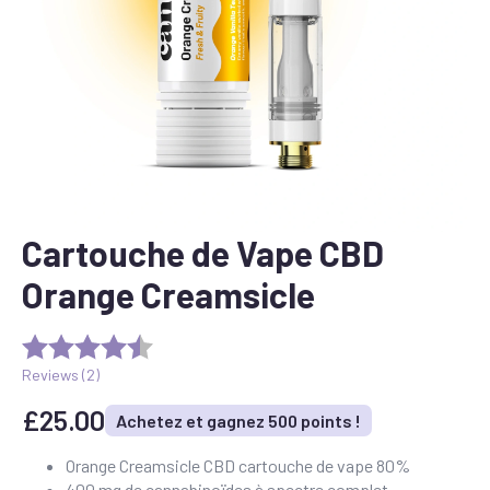
Cartouche de Vape CBD
Orange Creamsicle
Reviews (
2
)
£
25.00
Achetez et gagnez 500 points !
Orange Creamsicle CBD cartouche de vape 80%
400 mg de cannabinoïdes à spectre complet