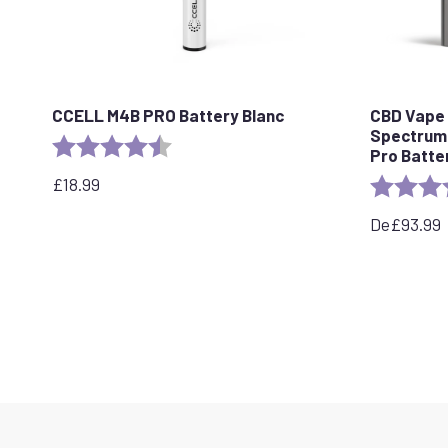
CCELL M4B PRO Battery Blanc
CBD Vape S
Spectrum
Rating:
4.2 out of 5 stars
Pro Batte
£
18.99
Rating:
De
£
93.99