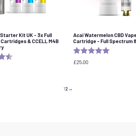
tarter Kit UK - 3x Full
Acai Watermelon CBD Vap
 Cartridges & CCELL M4B
Cartridge - Full Spectrum
ry
Rating:
5.0 out of 5 
4.8 out of 5 stars
£
25.00
1
2
→