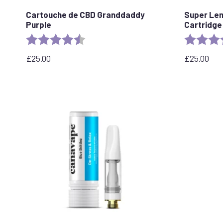
Cartouche de CBD Granddaddy
Super Le
Purple
Cartridge
Rating:
4.5 out of 5 stars
Rating:
£
25.00
£
25.00