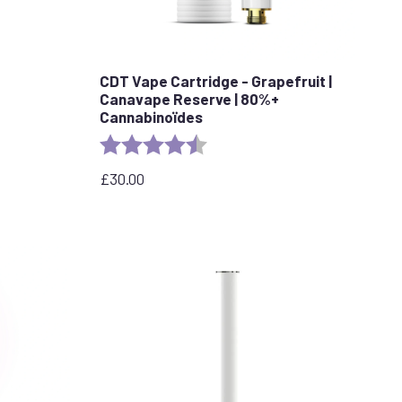
CDT Vape Cartridge - Grapefruit |
Canavape Reserve | 80%+
stars
Cannabinoïdes
Rating:
4.6 out of 5 stars
£
30.00