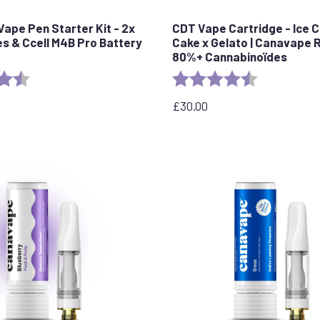
Vape Pen Starter Kit - 2x
CDT Vape Cartridge - Ice 
s & Ccell M4B Pro Battery
Cake x Gelato | Canavape R
80%+ Cannabinoïdes
4.7 out of 5 stars
Rating:
4.6 out of 5 
£
30.00