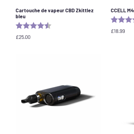
Cartouche de vapeur CBD Zkittlez
CCELL M4
bleu
Rating:
Rating:
4.6 out of 5 stars
£
18.99
£
25.00