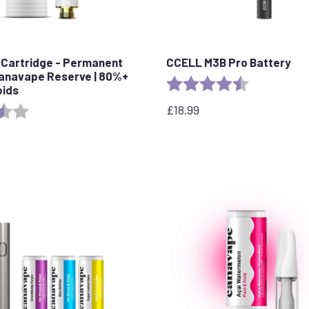
Cartridge - Permanent
CCELL M3B Pro Battery
Canavape Reserve | 80%+
Rating:
4.8 out of 5 
oids
£
18.99
3.7 out of 5 stars