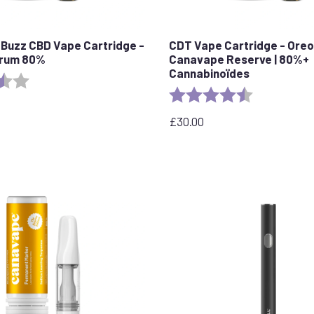
 Buzz CBD Vape Cartridge -
CDT Vape Cartridge - Oreo
trum 80%
Canavape Reserve | 80%+
Cannabinoïdes
3.6 out of 5 stars
Rating:
4.4 out of 5 
£
30.00