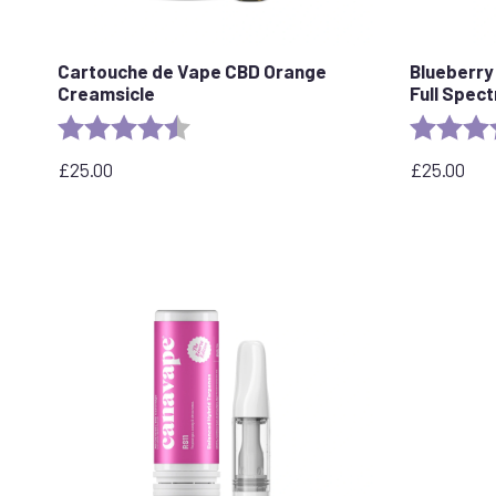
Cartouche de Vape CBD Orange
Blueberry
Creamsicle
Full Spec
Rating:
4.2 out of 5 stars
Rating:
£
25.00
£
25.00