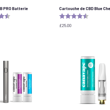
B PRO Batterie
Cartouche de CBD Blue Ch
4.6 out of 5 stars
Rating:
4.5 out of 5 
£
25.00