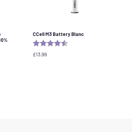
e
CCell M3 Battery Blanc
 80%
Rating:
4.6 out of 5 stars
stars
£
13.99