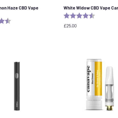
mon Haze CBD Vape
White Widow CBD Vape Car
Rating:
4.6 out of 5 
4.6 out of 5 stars
£
25.00