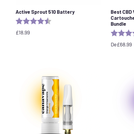
Active Sprout 510 Battery
Best CBD 
Cartouche
Rating:
4.6 out of 5 stars
Bundle
£
18.99
Rating:
De
£
68.99