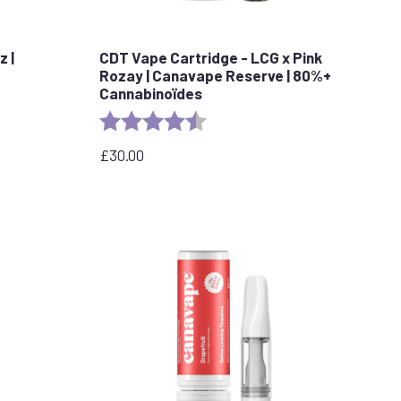
z |
CDT Vape Cartridge - LCG x Pink
Rozay | Canavape Reserve | 80%+
Cannabinoïdes
stars
Rating:
4.6 out of 5 stars
£
30.00