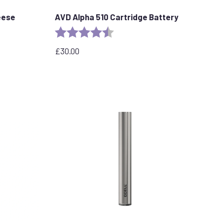
eese
AVD Alpha 510 Cartridge Battery
stars
Rating:
4.7 out of 5 stars
£
30.00