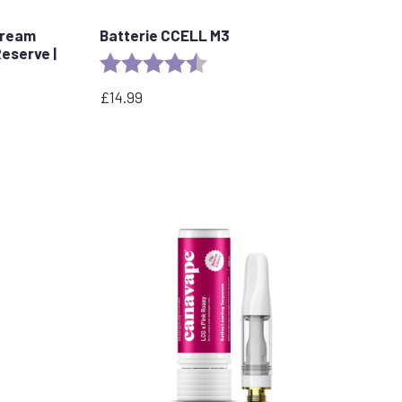
Cream
Batterie CCELL M3
eserve |
Rating:
4.7 out of 5 stars
£
14.99
stars