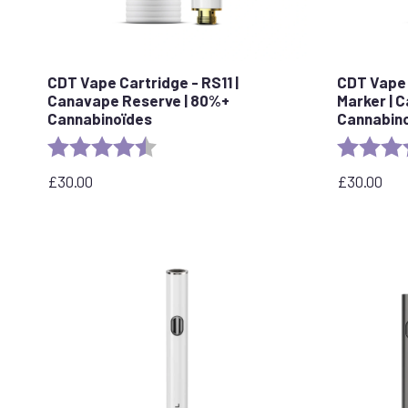
CDT Vape Cartridge - RS11 |
CDT Vape 
Canavape Reserve | 80%+
Marker | 
Cannabinoïdes
Cannabin
Rating:
4.7 out of 5 stars
Rating:
£
30.00
£
30.00