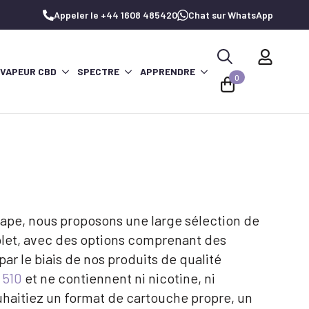
Appeler le +44 1608 485420
Chat sur WhatsApp
 VAPEUR CBD
SPECTRE
APPRENDRE
Recherche
0
de
:
pe, nous proposons une large sélection de
omplet, avec des options comprenant des
ar le biais de nos produits de qualité
 510
et ne contiennent ni nicotine, ni
ouhaitiez un format de cartouche propre, un