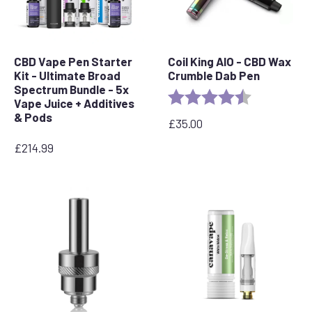
CBD Vape Pen Starter
Coil King AIO - CBD Wax
Kit - Ultimate Broad
Crumble Dab Pen
Spectrum Bundle - 5x
Rating:
4.8 out of 5 
Vape Juice + Additives
& Pods
£
35.00
£
214.99