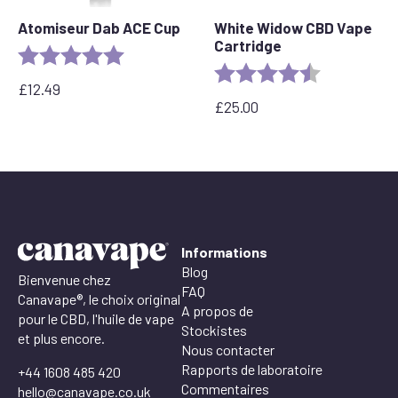
Atomiseur Dab ACE Cup
White Widow CBD Vape
Cartridge
Rating:
5.0 out of 5 stars
Rating:
4.6 out of 5 
£
12.49
£
25.00
Informations
Blog
Bienvenue chez
FAQ
Canavape®, le choix original
A propos de
pour le CBD, l'huile de vape
Stockistes
et plus encore.
Nous contacter
Rapports de laboratoire
+44 1608 485 420
Commentaires
hello@canavape.co.uk