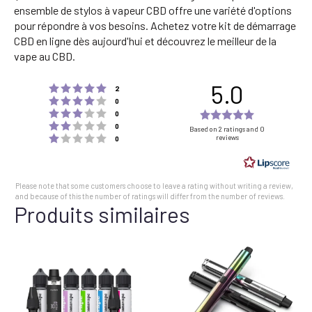
ensemble de stylos à vapeur CBD offre une variété d'options
pour répondre à vos besoins. Achetez votre kit de démarrage
CBD en ligne dès aujourd'hui et découvrez le meilleur de la
vape au CBD.
5.0
Rating 5 out of 5 stars
votes
2
Rating 4 out of 5 stars
votes
0
Rating 3 out of 5 stars
Rating
votes
0
Rating 2 out of 5 stars
votes
5.0
0
Based on 2 ratings and 0
Rating 1 out of 5 stars
reviews
votes
0
out
of
5
Please note that some customers choose to leave a rating without writing a review,
stars
and because of this the number of ratings will differ from the number of reviews.
Produits similaires