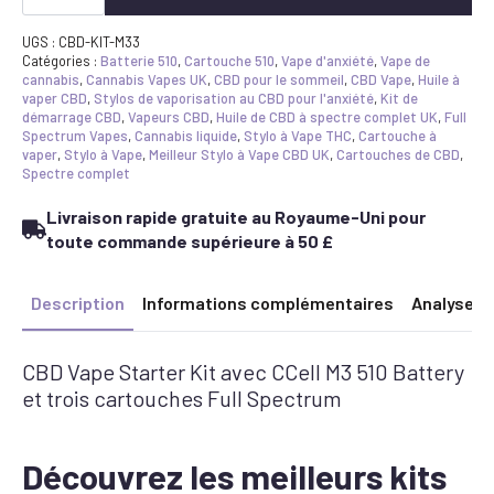
CBD
Vape
Pen
UGS :
CBD-KIT-M33
Starter
Catégories :
Batterie 510
,
Cartouche 510
,
Vape d'anxiété
,
Vape de
Kit
cannabis
,
Cannabis Vapes UK
,
CBD pour le sommeil
,
CBD Vape
,
Huile à
-
vaper CBD
,
Stylos de vaporisation au CBD pour l'anxiété
,
Kit de
3x
démarrage CBD
,
Vapeurs CBD
,
Huile de CBD à spectre complet UK
,
Full
CBD
Spectrum Vapes
,
Cannabis liquide
,
Stylo à Vape THC
,
Cartouche à
Vape
vaper
,
Stylo à Vape
,
Meilleur Stylo à Vape CBD UK
,
Cartouches de CBD
,
Cartridges
Spectre complet
&
CCell
Livraison rapide gratuite au Royaume-Uni pour
M3
Battery
toute commande supérieure à 50 £
Bundle
Description
Informations complémentaires
Analyse
CBD Vape Starter Kit avec CCell M3 510 Battery
et trois cartouches Full Spectrum
Découvrez les meilleurs kits