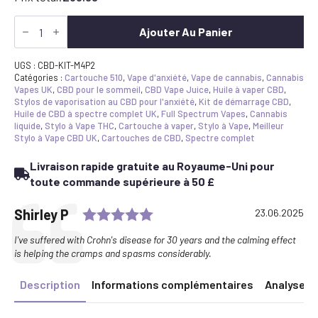
quantité
de
Ajouter Au Panier
Best
CBD
Vape
UGS :
CBD-KIT-M4P2
Pen
Catégories :
Cartouche 510
,
Vape d'anxiété
,
Vape de cannabis
,
Cannabis
Starter
Vapes UK
,
CBD pour le sommeil
,
CBD Vape Juice
,
Huile à vaper CBD
,
Kit
Stylos de vaporisation au CBD pour l'anxiété
,
Kit de démarrage CBD
,
-
Huile de CBD à spectre complet UK
,
Full Spectrum Vapes
,
Cannabis
2x
liquide
,
Stylo à Vape THC
,
Cartouche à vaper
,
Stylo à Vape
,
Meilleur
Cartridges
Stylo à Vape CBD UK
,
Cartouches de CBD
,
Spectre complet
&
Ccell
Livraison rapide gratuite au Royaume-Uni pour
M4B
Pro
toute commande supérieure à 50 £
Battery
Bundle
Rating: 5.0 out of 5 stars
Testimonial
Author:
Shirley P
Date:
23.06.2025
Text:
I've suffered with Crohn's disease for 30 years and the calming effect
is helping the cramps and spasms considerably.
Description
Informations complémentaires
Analyse