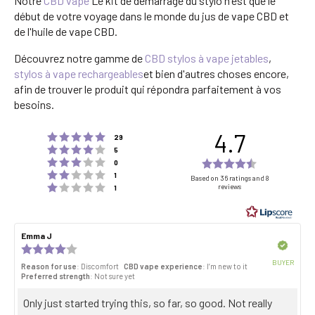
Notre
CBD vape
Le kit de démarrage du stylo n'est que le
début de votre voyage dans le monde du jus de vape CBD et
de l'huile de vape CBD.
Découvrez notre gamme de
CBD stylos à vape jetables
,
stylos à vape rechargeables
et bien d'autres choses encore,
afin de trouver le produit qui répondra parfaitement à vos
besoins.
4.7
Rating 5 out of 5 stars
votes
29
Rating 4 out of 5 stars
votes
5
Rating 3 out of 5 stars
Rating
votes
0
Rating 2 out of 5 stars
votes
4.7
1
Based on 36 ratings and 8
Rating 1 out of 5 stars
reviews
votes
1
out
of
5
Review
Emma J
Review
stars
author:
date:
Verified
Review
rating:
BUYER
Reason for use
: Discomfort
CBD vape experience
: I’m new to it
4.0
Purch
Preferred strength
: Not sure yet
out
date:
of
Review
Only just started trying this, so far, so good. Not really
5
stars