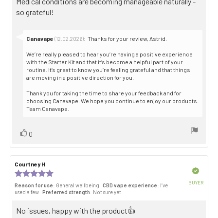
Review
Medical conditions are becoming manageable naturally -
5
stars
text:
so grateful!
Reply
Canavape
:
Thanks for your review, Astrid.
(12.02.2026)
from:
We’re really pleased to hear you’re having a positive experience
with the Starter Kit and that it’s become a helpful part of your
routine. It’s great to know you’re feeling grateful and that things
are moving in a positive direction for you.
Thank you for taking the time to share your feedback and for
choosing Canavape. We hope you continue to enjoy our products.
Team Canavape.
Vote
vote(s)
0
up
Review
Courtney H
Review
author:
date:
Verified
Review
rating:
BUYER
Reason for use
: General wellbeing
CBD vape experience
: I’ve
5.0
Purch
used a few
Preferred strength
: Not sure yet
out
date:
of
Review
No issues, happy with the product👍
5