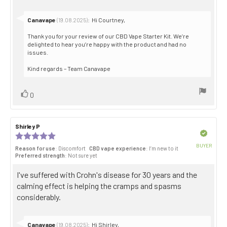
stars
text:
Reply
Canavape
:
Hi Courtney,
(19.08.2025)
from:
Thank you for your review of our CBD Vape Starter Kit. We’re
delighted to hear you’re happy with the product and had no
issues.
Kind regards – Team Canavape
Vote
vote(s)
0
up
Review
Shirley P
Review
author:
date:
Verified
Review
rating:
BUYER
Reason for use
: Discomfort
CBD vape experience
: I’m new to it
5.0
Purch
Preferred strength
: Not sure yet
out
date:
of
Review
I've suffered with Crohn's disease for 30 years and the
5
stars
text:
calming effect is helping the cramps and spasms
considerably.
Reply
Canavape
:
Hi Shirley,
(19.08.2025)