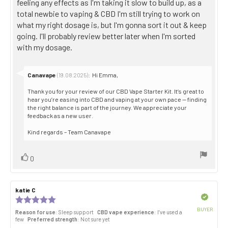
text:
feeling any effects as I'm taking it slow to build up, as a
total newbie to vaping & CBD I'm still trying to work on
what my right dosage is, but I'm gonna sort it out & keep
going. I'll probably review better later when I'm sorted
with my dosage.
Reply
Canavape
:
Hi Emma,
(19.08.2025)
from:
Thank you for your review of our CBD Vape Starter Kit. It’s great to
hear you’re easing into CBD and vaping at your own pace — finding
the right balance is part of the journey. We appreciate your
feedback as a new user.
Kind regards – Team Canavape
Vote
vote(s)
0
up
Review
katie C
Review
author:
date:
Verified
Review
rating:
BUYER
Reason for use
: Sleep support
CBD vape experience
: I’ve used a
5.0
Purch
few
Preferred strength
: Not sure yet
out
date: