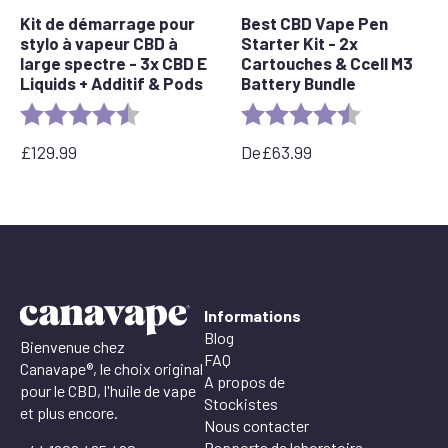
Kit de démarrage pour
Best CBD Vape Pen
stylo à vapeur CBD à
Starter Kit - 2x
large spectre - 3x CBD E
Cartouches & Ccell M3
Liquids + Additif & Pods
Battery Bundle
Rating:
4.5 out of 5 stars
Rating:
4.4 out of 5 
£
129.99
De
£
63.99
Informations
Blog
Bienvenue chez
FAQ
Canavape®, le choix original
A propos de
pour le CBD, l'huile de vape
Stockistes
et plus encore.
Nous contacter
Rapports de laboratoire