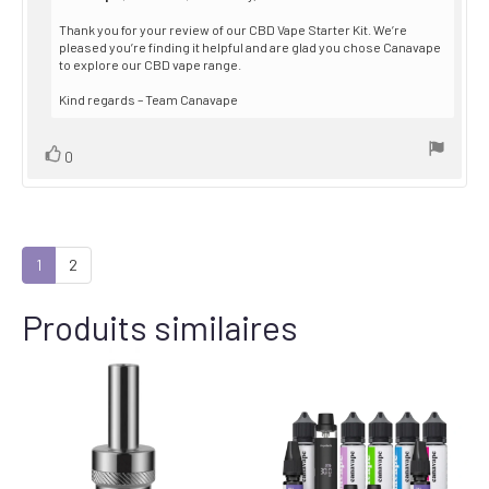
from:
Thank you for your review of our CBD Vape Starter Kit. We’re
pleased you’re finding it helpful and are glad you chose Canavape
to explore our CBD vape range.
Kind regards – Team Canavape
Vote
vote(s)
0
up
1
2
Produits similaires