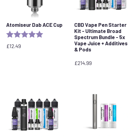
Atomiseur Dab ACE Cup
CBD Vape Pen Starter
Kit - Ultimate Broad
Rating:
5.0 out of 5 stars
Spectrum Bundle - 5x
Vape Juice + Additives
£
12.49
& Pods
£
214.99