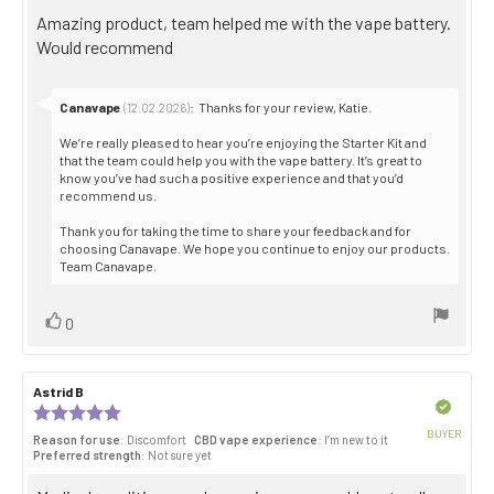
of
Review
Amazing product, team helped me with the vape battery.
5
stars
text:
Would recommend
Reply
Canavape
:
Thanks for your review, Katie.
(12.02.2026)
from:
We’re really pleased to hear you’re enjoying the Starter Kit and
that the team could help you with the vape battery. It’s great to
know you’ve had such a positive experience and that you’d
recommend us.
Thank you for taking the time to share your feedback and for
choosing Canavape. We hope you continue to enjoy our products.
Team Canavape.
Vote
vote(s)
0
up
Review
Astrid B
Review
author:
date:
Verified
Review
rating:
BUYER
Reason for use
: Discomfort
CBD vape experience
: I’m new to it
5.0
Purch
Preferred strength
: Not sure yet
out
date:
of