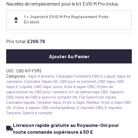
Nacelles de remplacement pour le kit EVIO M Pro inclus.
1 × Joyetech EVIO M Pro Replacement Pods
En stock
Prix total:
£
266.78
Ajouter Au Panier
UGS :
CBD-KIT-FSM2
Catégories :
Vape d'anxiété
,
Canavape Complete CBD E-Liquid
,
Vape de
cannabis
,
Cannabis Vapes UK
,
CBD pour le sommeil
,
CBD Vape
,
CBD
Vape E-Liquids
,
CBD Vape Juice
,
Huile à vaper CBD
,
Stylos de
vaporisation au CBD pour l'anxiété
,
Kit de démarrage CBD
,
Vapeurs
CBD
,
Huile de CBD à spectre complet UK
,
Full Spectrum Vapes
,
Cannabis liquide
,
Terpène Vape
,
Stylo à Vape
,
Meilleur Stylo à Vape CBD
UK
,
Stylos à vapeur CBD rechargeables
,
E-liquides CBD
,
E-liquides
Terpene
,
Spectre complet
Livraison rapide gratuite au Royaume-Uni pour
toute commande supérieure à 50 £