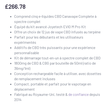
£
266.78
Comprend cinq e-liquides CBD Canavape Complete à
spectre complet
Équipé du kit avancé Joyetech EVIO M Pro Kit
Offre un choix de 12 jus de vape CBD infusés au terpène
Parfait pour les débutants et les utilisateurs
expérimentés
Additifs de CBD très puissants pour une expérience
personnalisable
Kit de démarrage tout-en-un à spectre complet de CBD
1800mg de CBD & CBG par bouteille de 50ml (ratio de
36mg/1ml)
Conception rechargeable facile à utiliser, avec dosettes
de remplacement incluses
Compact, portable et parfait pour le vapotage en
déplacement
Fabriqué au Royaume-Uni, testé &
de confiance
depuis
2014