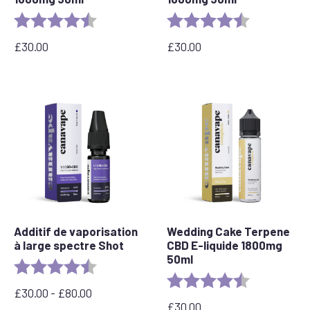
Rating:
4.8 out of 5 stars
Rating:
4.7 out of 5 
£
30.00
£
30.00
Additif de vaporisation
Wedding Cake Terpene
à large spectre Shot
CBD E-liquide 1800mg
50ml
Rating:
4.8 out of 5 stars
Rating:
4.8 out of 5 
£
30.00
-
£
80.00
Prix
£
30.00