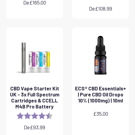
De
£
165.00
De
£
108.99
CBD Vape Starter Kit
ECS® CBD Essentials+
UK - 3x Full Spectrum
| Pure CBD Oil Drops
Cartridges & CCELL
10% (1000mg) | 10ml
M4B Pro Battery
£
35.00
Rating:
4.8 out of 5 stars
De
£
93.99