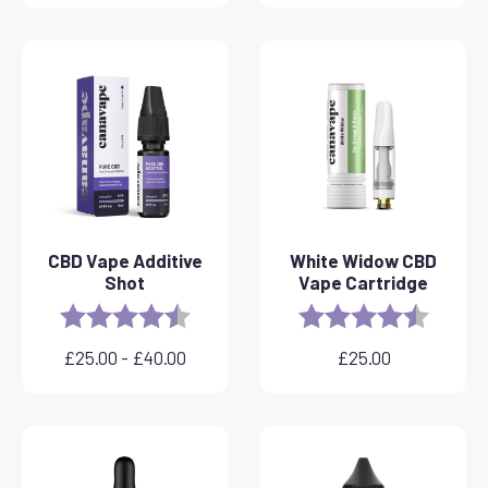
CBD Vape Additive
White Widow CBD
Shot
Vape Cartridge
Rating:
4.8 out of 5 stars
Rating:
4.6 out 
£
25.00
-
£
40.00
£
25.00
Plage
de
prix
:
£25.00
à