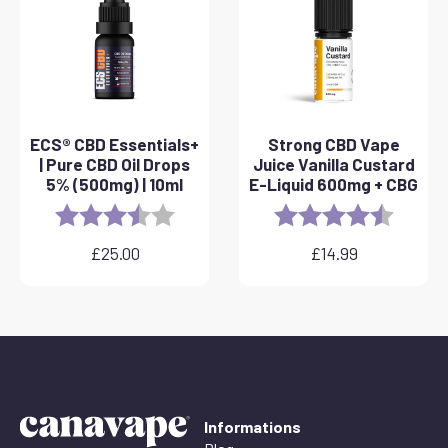
£40.00
ECS® CBD Essentials+
Strong CBD Vape
| Pure CBD Oil Drops
Juice Vanilla Custard
5% (500mg) | 10ml
E-Liquid 600mg + CBG
Rating:
3.8 out of 5 stars
Rating:
4.6 out 
£
25.00
£
14.99
Informations