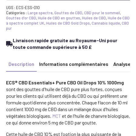
CBD
Essentials+
UGS :
ECS-ESS-010
|
Catégories :
Large spectre
,
Gouttes de CBD
,
CBD pour le sommeil
,
Pure
Gouttes d'or CBD
,
Huile de CBD en gouttes
,
Huiles de CBD
,
Huile de CBD
CBD
à spectre complet UK
,
Huiles de CBD Gold Drops
,
Cannabis liquide
,
CBD
Oil
pur
Drops
10%
Livraison rapide gratuite au Royaume-Uni pour
(1000mg)
|
toute commande supérieure à 50 £
10ml
Description
Informations complémentaires
Analyse
ECS® CBD Essentials+ Pure CBD Oil Drops 10% 1000mg
sont des gouttes d'huile de CBD pure plus fortes, conçues
pour les clients qui utilisent déjà du CBD ou qui préfèrent une
formule quotidienne plus concentrée. Chaque flacon de 10 ml
contient 1000 mg de CBD dans un mélange doux d'huiles
végétales biologiques.
MCT
et de l'huile de chanvre biologique,
ce qui donne environ 5 mg de CBD par goutte.
Cette huile de CBD 10% est l'option la plus puissante de la