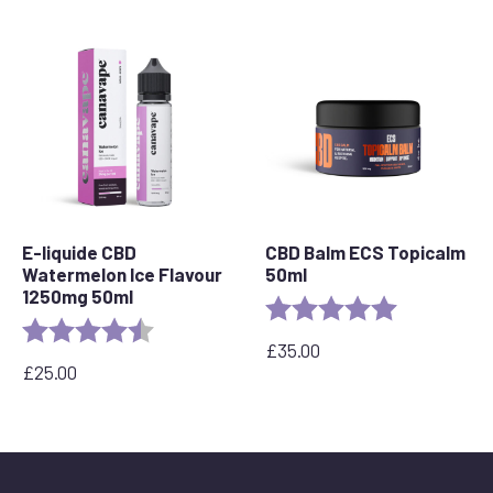
E-liquide CBD
CBD Balm ECS Topicalm
Watermelon Ice Flavour
50ml
1250mg 50ml
Rating:
5.0 out of 5 
Rating:
4.7 out of 5 stars
£
35.00
£
25.00