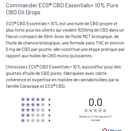
Commander ECS® CBD Essentials+ 10% Pure
CBD Oil Drops
ECS® CBD Essentials+ 10% est une huile de CBD propre et
plus forte pour les clients qui veulent 1000mg de CBD dans un
flacon compact de 10ml. Avec de l'huile MCT biologique, de
l'huile de chanvre biologique, une formule sans THC et environ
5 mg de CBD par goutte, elle constitue une étape pratique par
rapport aux huiles de CBD moins puissantes.
Choisissez ECS® CBD Essentials+ 10% aujourd'hui pour des
gouttes d'huile de CBD pures, fabriquées avec clarté,
cohérence et expertise en matière de cannabinoïdes par la
famille Canavape et ECS® CBD.
0.0
Rating 5 out of 5 stars
votes
0
Rating 4 out of 5 stars
votes
0
Rating 3 out of 5 stars
Rating
votes
0
Rating 2 out of 5 stars
votes
0.0
0
Based on 0 ratings and 0
Rating 1 out of 5 stars
reviews
votes
0
out
of