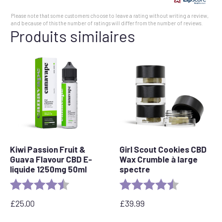
5
Please note that some customers choose to leave a rating without writing a review,
stars
and because of this the number of ratings will differ from the number of reviews.
Produits similaires
Kiwi Passion Fruit &
Girl Scout Cookies CBD
Guava Flavour CBD E-
Wax Crumble à large
liquide 1250mg 50ml
spectre
Rating:
4.5 out of 5 stars
Rating:
4.6 out of 5 
£
25.00
£
39.99