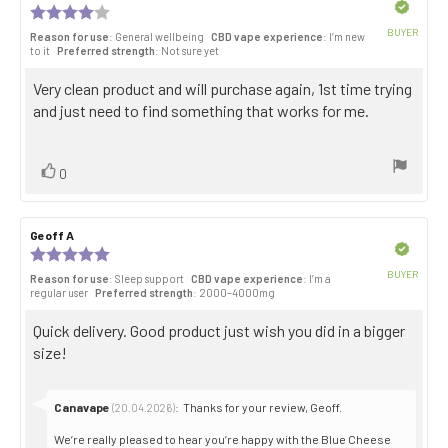
author:
date:
Verified
Review
rating:
BUYER
Reason for use
: General wellbeing
CBD vape experience
: I’m new
4.0
Purch
to it
Preferred strength
: Not sure yet
out
date:
of
Review
Very clean product and will purchase again, 1st time trying
5
stars
text:
and just need to find something that works for me.
Vote
vote(s)
0
up
Review
Geoff A
Review
author:
date:
Verified
Review
rating:
BUYER
Reason for use
: Sleep support
CBD vape experience
: I’m a
5.0
Purch
regular user
Preferred strength
: 2000–4000mg
out
date:
of
Review
Quick delivery. Good product just wish you did in a bigger
5
stars
text:
size!
Reply
Canavape
:
Thanks for your review, Geoff.
(20.04.2026)
from:
We’re really pleased to hear you’re happy with the Blue Cheese