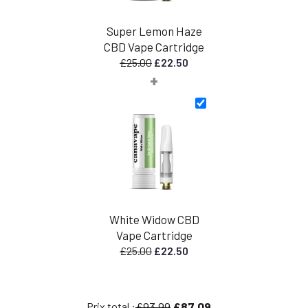
Super Lemon Haze
CBD Vape Cartridge
Le
Le
£
25.00
£
22.50
+
prix
prix
initial
actuel
était
est
:
:
£25.00.
£22.50.
White Widow CBD
Vape Cartridge
Le
Le
£
25.00
£
22.50
prix
prix
initial
actuel
était
est
£93.99
£87.09
Prix total :