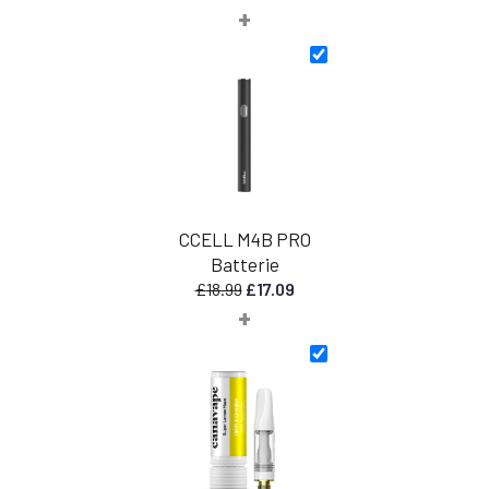
+
CCELL M4B PRO
Batterie
Le
Le
£
18.99
£
17.09
+
prix
prix
initial
actuel
était
est
:
:
£18.99.
£17.09.