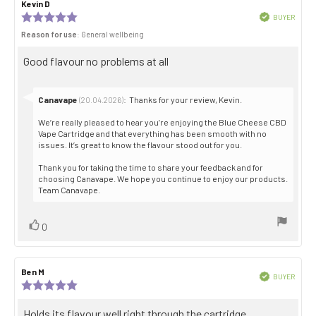
Review
Kevin D
Review
author:
date:
Review
Verified
BUYER
Purch
rating:
Reason for use
: General wellbeing
date:
5.0
out
Review
Good flavour no problems at all
of
5
text:
stars
Reply
Canavape
:
Thanks for your review, Kevin.
(20.04.2026)
from:
We’re really pleased to hear you’re enjoying the Blue Cheese CBD
Vape Cartridge and that everything has been smooth with no
issues. It’s great to know the flavour stood out for you.
Thank you for taking the time to share your feedback and for
choosing Canavape. We hope you continue to enjoy our products.
Team Canavape.
Vote
vote(s)
0
up
Review
Ben M
Review
Verified
BUYER
author:
date:
Review
Purch
rating:
date:
5.0
Review
Holds its flavour well right through the cartridge