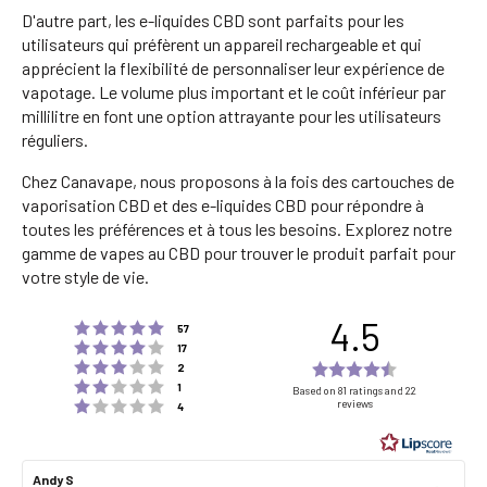
D'autre part, les e-liquides CBD sont parfaits pour les
utilisateurs qui préfèrent un appareil rechargeable et qui
apprécient la flexibilité de personnaliser leur expérience de
vapotage. Le volume plus important et le coût inférieur par
millilitre en font une option attrayante pour les utilisateurs
réguliers.
Chez Canavape, nous proposons à la fois des cartouches de
vaporisation CBD et des e-liquides CBD pour répondre à
toutes les préférences et à tous les besoins. Explorez notre
gamme de vapes au CBD pour trouver le produit parfait pour
votre style de vie.
4.5
Rating 5 out of 5 stars
votes
57
Note 4 sur 5 étoiles
votes
17
Note 3 sur 5 étoiles
Rating
votes
2
Rating 2 out of 5 stars
votes
4.5
1
Based on 81 ratings and 22
Note 1 sur 5 étoiles
reviews
votes
4
out
of
5
Review
Andy S
Review
stars