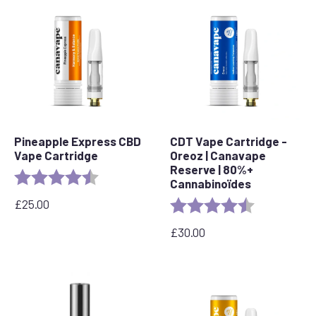
Pineapple Express CBD
CDT Vape Cartridge -
Vape Cartridge
Oreoz | Canavape
Reserve | 80%+
Evaluation :
4,6 sur 5 étoiles
Cannabinoïdes
£
25.00
Evaluation :
4.4 out of 5 
£
30.00