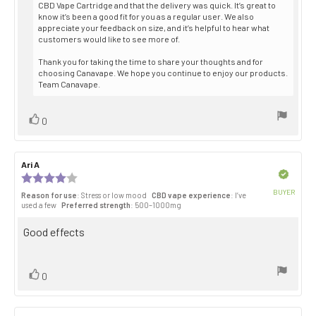
CBD Vape Cartridge and that the delivery was quick. It’s great to
know it’s been a good fit for you as a regular user. We also
appreciate your feedback on size, and it’s helpful to hear what
customers would like to see more of.
Thank you for taking the time to share your thoughts and for
choosing Canavape. We hope you continue to enjoy our products.
Team Canavape.
Vote
vote(s)
0
up
Review
Ari A
Review
author:
date:
Verified
Review
rating:
BUYER
Reason for use
: Stress or low mood
CBD vape experience
: I’ve
4.0
Purch
used a few
Preferred strength
: 500–1000mg
out
date:
of
Review
Good effects
5
stars
text:
Vote
vote(s)
0
up