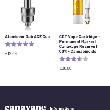
Atomiseur Dab ACE Cup
CDT Vape Cartridge -
Permanent Marker |
Evaluation :
5.0 sur 5 étoiles
Canavape Reserve |
80%+ Cannabinoids
£
12.49
Evaluation :
3.7 out of 5 
£
30.00
Informations