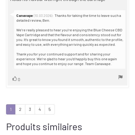
out
text:
of
5
stars
Reply
Canavape
:
Thanks for taking the time to leave such a
(10.03.2026)
from:
detailed review, Ben.
We’re really pleased to hear you’re enjoying the Blue Cheese CBD
Vape Cartridge and that the flavour and consistency stood out for
you. It’s great to know you found it smooth, authentic to the profile,
and easy to use, with everything arriving quickly as expected.
Thank you for your continued support and for sharing your
experience. We’re glad to hear you’d happily buy this one again
and hope you continue to enjoy our range. Team Canavape.
Vote
vote(s)
0
up
1
2
3
4
5
Produits similaires