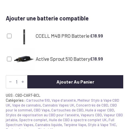
Ajouter une batterie compatible
CCELL M4B PRO Batterie
£
18.99
Active Sprout 510 Battery
£
18.99
quantité
de
Ajouter Au Panier
Blue
Cheese
CBD
UGS :
CBD-CART-BCL
Vape
Catégories :
Cartouche 510
,
Vape d'anxiété
,
Meilleur Stylo à Vape CBD
Cartridge
UK
,
Vape de cannabis
,
Cannabis Vapes UK
,
Concentrés de CBD
,
CBD
pour le sommeil
,
CBD Vape
,
Cartouches de CBD
,
Huile à vaper CBD
,
Stylos de vaporisation au CBD pour l'anxiété
,
Vapeurs CBD
,
Vapeur CBD
jetable
,
Spectre complet
,
Huile de CBD à spectre complet UK
,
Full
Spectrum Vapes
,
Cannabis liquide
,
Terpène Vape
,
Stylo à Vape THC
,