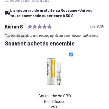
Cartouche à vaper
,
Stylo à Vape
Livraison rapide gratuite au Royaume-Uni pour
toute commande supérieure à 50 £
Rating: 5.0 out of 5 stars
Testimonial
Author:
Kieran S
Date:
17.09.2025
Text:
Top quality product and packaging. Great clean flavour and effects.
Souvent achetés ensemble
Cartouche de CBD
Blue Cheese
£
25.00