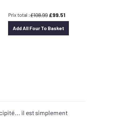
£108.99
£99.51
Prix total :
Add All Four To Basket
el
cipité... il est simplement
40.