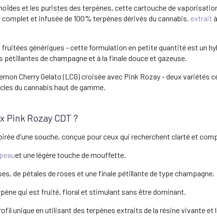
oïdes et les puristes des terpènes, cette cartouche de vaporisatio
 complet et infusée de 100% terpènes dérivés du cannabis.
extrait
à
s fruitées génériques - cette formulation en petite quantité est un 
 pétillantes de champagne et à la finale douce et gazeuse.
Lemon Cherry Gelato (LCG) croisée avec Pink Rozay - deux variétés c
ercles du cannabis haut de gamme.
 x Pink Rozay CDT ?
pirée d'une souche, conçue pour ceux qui recherchent clarté et comp
peau
et une légère touche de mouffette.
es, de pétales de roses et une finale pétillante de type champagne.
pène qui est fruité, floral et stimulant sans être dominant.
l unique en utilisant des terpènes extraits de la résine vivante et 