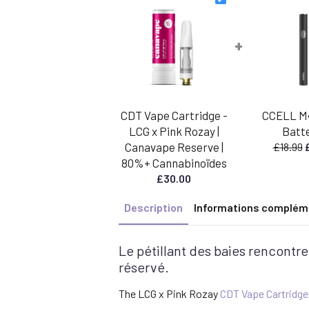
+
CDT Vape Cartridge -
CCELL M
LCG x Pink Rozay |
Batte
Canavape Reserve |
£
18.99
p
80%+ Cannabinoïdes
i
£
30.00
é
:
Description
Informations complém
£
Le pétillant des baies rencontre 
réservé.
The LCG x Pink Rozay
CDT Vape Cartridge