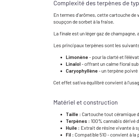
Complexité des terpènes de typ
En termes d'arômes, cette cartouche de va
soupçon de sorbet à la fraise.
La finale est un léger gaz de champagne, a
Les principaux terpènes sont les suivant
Limonène
- pour la clarté et l'élé
Linalol
- offrant un calme floral subt
Caryophyllène
- un terpène poivré 
Cet effet sativa équilibré convient à l'u
Matériel et construction
Taille :
Cartouche tout céramique d
Terpènes :
100% cannabis dérivé de
Huile :
Extrait de résine vivante à 
Fil :
Compatible 510 - convient à la 