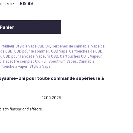
tterie
£
18.99
Reserve
|
80%+
Cannabinoïdes
 Panier
,
Meilleur Stylo à Vape CBD UK
,
Terpènes de cannabis
,
Vape de
 de CBD
,
CBD pour le sommeil
,
CBD Vape
,
Cartouches de CBD
,
au CBD pour l'anxiété
,
Vapeurs CBD
,
Cartouches CDT
,
Vapeur
D à spectre complet UK
,
Full Spectrum Vapes
,
Cannabis
rtouche à vaper
,
Stylo à Vape
 Royaume-Uni pour toute commande supérieure à
: 5.0 out of 5 stars
Date:
17.09.2025
clean flavour and effects.