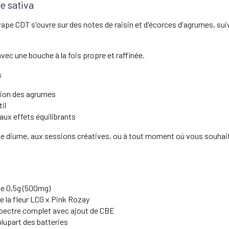
e sativa
pe CDT s'ouvre sur des notes de raisin et d'écorces d'agrumes, suivi
vec une bouche à la fois propre et raffinée.
s
vation des agrumes
il
aux effets équilibrants
sage diurne, aux sessions créatives, ou à tout moment où vous souhai
e 0,5g (500mg)
 la fleur LCG x Pink Rozay
spectre complet avec ajout de CBE
plupart des batteries