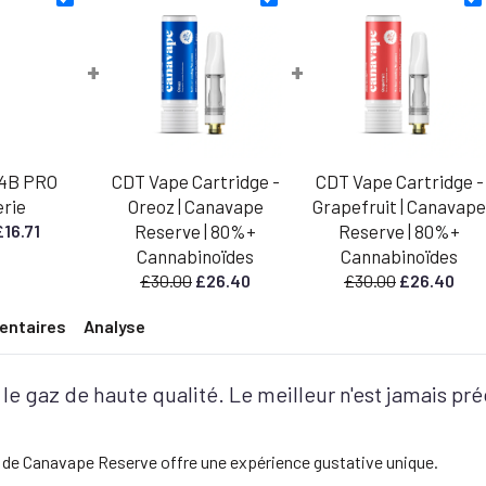
+
+
4B PRO
CDT Vape Cartridge -
CDT Vape Cartridge -
rie
Oreoz | Canavape
Grapefruit | Canavape
Le
Le
£
16.71
Reserve | 80%+
Reserve | 80%+
rix
prix
Cannabinoïdes
Cannabinoïdes
nitial
actuel
Le
Le
Le
Le
£
30.00
£
26.40
£
30.00
£
26.40
tait
est
prix
prix
prix
prix
:
entaires
Analyse
initial
actuel
initial
actu
18.99.
£16.71.
était
est
était
est
:
:
:
:
le gaz de haute qualité. Le meilleur n'est jamais pré
£30.00.
£26.40.
£30.00.
£26.
de Canavape Reserve offre une expérience gustative unique.