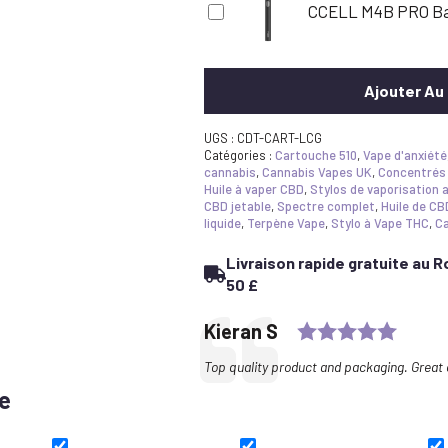
CCELL M4B PRO Ba
Ajouter Au
UGS :
CDT-CART-LCG
Catégories :
Cartouche 510
,
Vape d'anxiété
cannabis
,
Cannabis Vapes UK
,
Concentrés
Huile à vaper CBD
,
Stylos de vaporisation 
CBD jetable
,
Spectre complet
,
Huile de CB
liquide
,
Terpène Vape
,
Stylo à Vape THC
,
Ca
Livraison rapide gratuite au
50 £
Rating
Testimonial
Author:
Kieran S
Text:
Top quality product and packaging. Great 
e