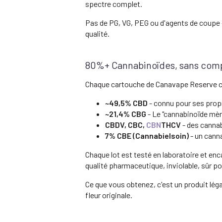
spectre complet.
Pas de PG, VG, PEG ou d'agents de coupe -
qualité.
80%+ Cannabinoïdes, sans com
Chaque cartouche de Canavape Reserve con
~49,5% CBD
- connu pour ses propr
~21,4% CBG
- Le "cannabinoïde mèr
CBDV, CBC,
CBN
THCV
- des cannab
7% CBE (Cannabielsoin)
- un canna
Chaque lot est testé en laboratoire et e
qualité pharmaceutique, inviolable, sûr p
Ce que vous obtenez, c'est un produit lég
fleur originale.