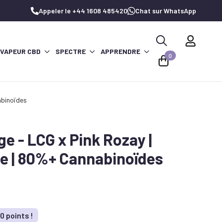
Appeler le +44 1608 485420
Chat sur WhatsApp
 VAPEUR CBD
SPECTRE
APPRENDRE
Recherche
0
de
:
abinoïdes
e - LCG x Pink Rozay |
e | 80%+ Cannabinoïdes
 points !