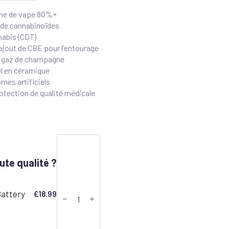
che de vape 80%+
de cannabinoïdes
nabis (CDT)
 ajout de CBE pour l'entourage
et gaz de champagne
el en céramique
ômes artificiels
otection de qualité médicale
quantité
de
CDT
ute qualité ?
Vape
Cartridge
-
LCG
Battery
£
18.99
x
Pink
Rozay
|
Canavape