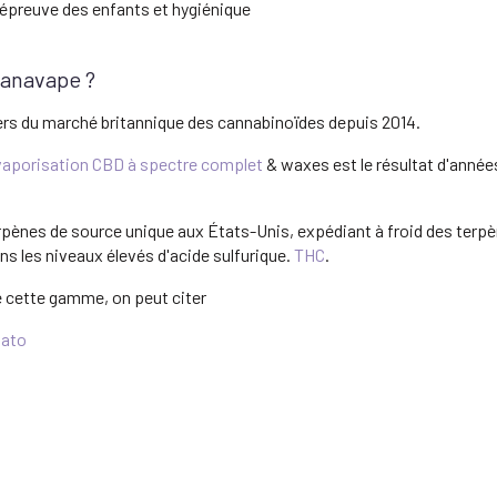
l'épreuve des enfants et hygiénique
Canavape ?
s du marché britannique des cannabinoïdes depuis 2014.
vaporisation CBD à spectre complet
& waxes est le résultat d'année
rpènes de source unique aux États-Unis, expédiant à froid des terpè
s les niveaux élevés d'acide sulfurique.
THC
.
e cette gamme, on peut citer
lato