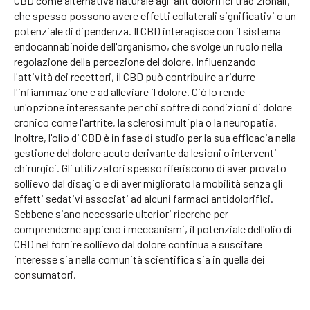
CBD come alternativa naturale agli antidolorifici tradizionali,
che spesso possono avere effetti collaterali significativi o un
potenziale di dipendenza. Il CBD interagisce con il sistema
endocannabinoide dell'organismo, che svolge un ruolo nella
regolazione della percezione del dolore. Influenzando
l'attività dei recettori, il CBD può contribuire a ridurre
l'infiammazione e ad alleviare il dolore. Ciò lo rende
un'opzione interessante per chi soffre di condizioni di dolore
cronico come l'artrite, la sclerosi multipla o la neuropatia.
Inoltre, l'olio di CBD è in fase di studio per la sua efficacia nella
gestione del dolore acuto derivante da lesioni o interventi
chirurgici. Gli utilizzatori spesso riferiscono di aver provato
sollievo dal disagio e di aver migliorato la mobilità senza gli
effetti sedativi associati ad alcuni farmaci antidolorifici.
Sebbene siano necessarie ulteriori ricerche per
comprenderne appieno i meccanismi, il potenziale dell'olio di
CBD nel fornire sollievo dal dolore continua a suscitare
interesse sia nella comunità scientifica sia in quella dei
consumatori.