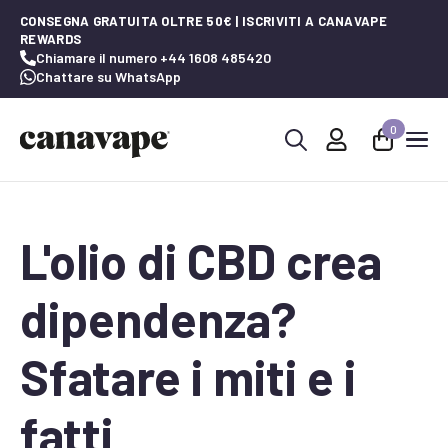
CONSEGNA GRATUITA OLTRE 50€ | ISCRIVITI A CANAVAPE
REWARDS
Chiamare il numero +44 1608 485420
Chattare su WhatsApp
0
Ricerca
per:
L'olio di CBD crea
dipendenza?
Sfatare i miti e i
fatti