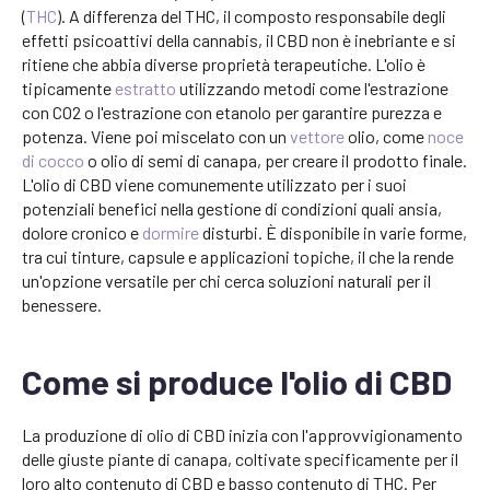
(
THC
). A differenza del THC, il composto responsabile degli
effetti psicoattivi della cannabis, il CBD non è inebriante e si
ritiene che abbia diverse proprietà terapeutiche. L'olio è
tipicamente
estratto
utilizzando metodi come l'estrazione
con CO2 o l'estrazione con etanolo per garantire purezza e
potenza. Viene poi miscelato con un
vettore
olio, come
noce
di cocco
o olio di semi di canapa, per creare il prodotto finale.
L'olio di CBD viene comunemente utilizzato per i suoi
potenziali benefici nella gestione di condizioni quali ansia,
dolore cronico e
dormire
disturbi. È disponibile in varie forme,
tra cui tinture, capsule e applicazioni topiche, il che la rende
un'opzione versatile per chi cerca soluzioni naturali per il
benessere.
Come si produce l'olio di CBD
La produzione di olio di CBD inizia con l'approvvigionamento
delle giuste piante di canapa, coltivate specificamente per il
loro alto contenuto di CBD e basso contenuto di THC. Per