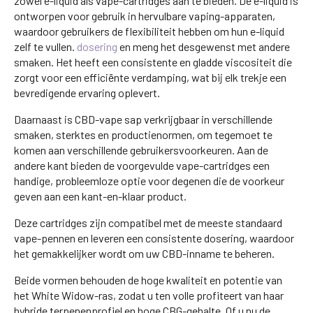
zowel e-liquid als vape-cartridges aan te bieden. De e-liquid is
ontworpen voor gebruik in hervulbare vaping-apparaten,
waardoor gebruikers de flexibiliteit hebben om hun e-liquid
zelf te vullen.
dosering
en meng het desgewenst met andere
smaken. Het heeft een consistente en gladde viscositeit die
zorgt voor een efficiënte verdamping, wat bij elk trekje een
bevredigende ervaring oplevert.
Daarnaast is CBD-vape sap verkrijgbaar in verschillende
smaken, sterktes en productienormen, om tegemoet te
komen aan verschillende gebruikersvoorkeuren. Aan de
andere kant bieden de voorgevulde vape-cartridges een
handige, probleemloze optie voor degenen die de voorkeur
geven aan een kant-en-klaar product.
Deze cartridges zijn compatibel met de meeste standaard
vape-pennen en leveren een consistente dosering, waardoor
het gemakkelijker wordt om uw CBD-inname te beheren.
Beide vormen behouden de hoge kwaliteit en potentie van
het White Widow-ras, zodat u ten volle profiteert van haar
hybride terpenenprofiel en hoge CBG-gehalte. Of u nu de