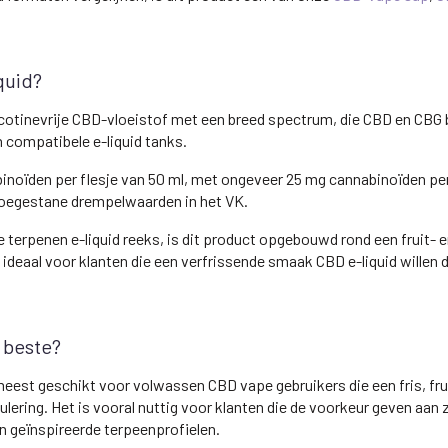
quid?
cotinevrije CBD-vloeistof met een breed spectrum, die CBD en CBG b
compatibele e-liquid tanks.
inoïden per flesje van 50 ml, met ongeveer 25 mg cannabinoïden per 
toegestane drempelwaarden in het VK.
 terpenen e-liquid reeks, is dit product opgebouwd rond een fruit- 
s ideaal voor klanten die een verfrissende smaak CBD e-liquid willen
t beste?
eest geschikt voor volwassen CBD vape gebruikers die een fris, frui
ring. Het is vooral nuttig voor klanten die de voorkeur geven aan 
n geïnspireerde terpeenprofielen.