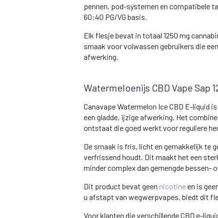
pennen, pod-systemen en compatibele tan
60:40 PG/VG basis.
Elk flesje bevat in totaal 1250 mg cannab
smaak voor volwassen gebruikers die een
afwerking.
Watermeloenijs CBD Vape Sap 
Canavape Watermelon Ice CBD E-liquid is 
een gladde, ijzige afwerking. Het combi
ontstaat die goed werkt voor reguliere h
De smaak is fris, licht en gemakkelijk te 
verfrissend houdt. Dit maakt het een ste
minder complex dan gemengde bessen- of
Dit product bevat geen
nicotine
en is gee
u afstapt van wegwerpvapes, biedt dit fl
Voor klanten die verschillende CBD e-liqui