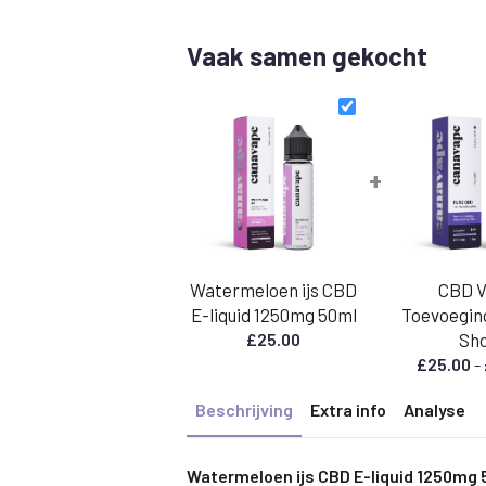
Vaak samen gekocht
+
Watermeloen ijs CBD
CBD 
E-liquid 1250mg 50ml
Toevoegin
£
25.00
Sh
£
25.00
-
Beschrijving
Extra info
Analyse
Watermeloen ijs CBD E-liquid 1250mg