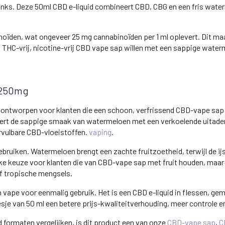
ks. Deze 50ml CBD e-liquid combineert CBD, CBG en een fris water
inoïden, wat ongeveer 25 mg cannabinoïden per 1 ml oplevert. Dit ma
 THC-vrij, nicotine-vrij CBD vape sap willen met een sappige wate
1250mg
ontworpen voor klanten die een schoon, verfrissend CBD-vape sap w
neert de sappige smaak van watermeloen met een verkoelende uitade
ervulbare CBD-vloeistoffen.
vaping
.
gebruiken. Watermeloen brengt een zachte fruitzoetheid, terwijl de i
rke keuze voor klanten die van CBD-vape sap met fruit houden, maar 
 tropische mengsels.
n vape voor eenmalig gebruik. Het is een CBD e-liquid in flessen, g
esje van 50 ml een betere prijs-kwaliteitverhouding, meer controle
d formaten vergelijken, is dit product een van onze
CBD-vape sap
,
C