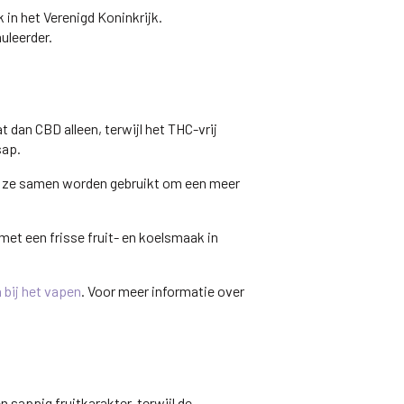
 in het Verenigd Koninkrijk.
uleerder.
dan CBD alleen, terwijl het THC-vrij
sap.
n ze samen worden gebruikt om een meer
met een frisse fruit- en koelsmaak in
bij het vapen
. Voor meer informatie over
sappig fruitkarakter, terwijl de