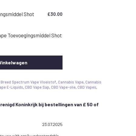
ngsmiddel Shot
£
30.00
pe Toevoegingsmiddel Shot
Winkelwagen
,
Breed Spectrum Vape Vloeistof
,
Cannabis Vape
,
Cannabis
ape E-Liquids
,
CBD Vape Sap
,
CBD Vape-olie
,
CBD Vapes
,
erenigd Koninkrijk bij bestellingen van £ 50 of
0 out of 5 stars
Date:
23.07.2025
to use with easily understandable