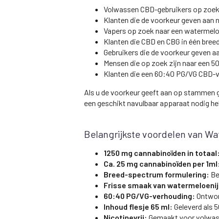
Volwassen CBD-gebruikers op zoek 
Klanten die de voorkeur geven aa
Vapers op zoek naar een watermeloe
Klanten die CBD en CBG in één breed
Gebruikers die de voorkeur geven 
Mensen die op zoek zijn naar een 50
Klanten die een 60:40 PG/VG CBD-va
Als u de voorkeur geeft aan op stammen 
een geschikt navulbaar apparaat nodig he
Belangrijkste voordelen van Wa
1250 mg cannabinoïden in totaal
Ca. 25 mg cannabinoïden per 1ml
Breed-spectrum formulering:
Bev
Frisse smaak van watermeloenij
60:40 PG/VG-verhouding:
Ontwor
Inhoud flesje 65 ml:
Geleverd als 
Nicotinevrij:
Gemaakt voor volwasse