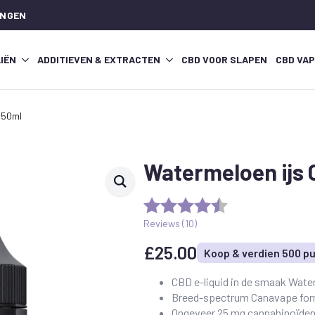
INGEN
IËN
ADDITIEVEN & EXTRACTEN
CBD VOOR SLAPEN
CBD VA
 50ml
Watermeloen ijs 
Reviews (
10
)
£
25.00
Koop & verdien 500 p
CBD e-liquid in de smaak Water
Breed-spectrum Canavape fo
Ongeveer 25 mg cannabinoïden 