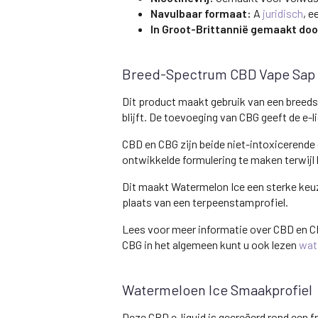
Navulbaar formaat:
A
juridisch
, e
In Groot-Brittannië gemaakt do
Breed-Spectrum CBD Vape Sap
Dit product maakt gebruik van een breeds
blijft. De toevoeging van CBG geeft de e-
CBD en CBG zijn beide niet-intoxicerend
ontwikkelde formulering te maken terwijl h
Dit maakt Watermelon Ice een sterke keuze
plaats van een terpeenstamprofiel.
Lees voor meer informatie over CBD en C
CBG in het algemeen kunt u ook lezen
wat
Watermeloen Ice Smaakprofiel
Deze CBD e-liquid is gecreëerd rond een f