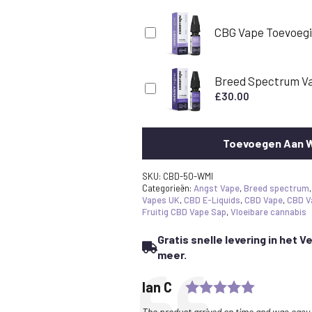
CBG Vape Toevoegi
Breed Spectrum Va
£
30.00
Toevoegen Aan 
SKU:
CBD-50-WMI
Categorieën:
Angst Vape
,
Breed spectrum
Vapes UK
,
CBD E-Liquids
,
CBD Vape
,
CBD V
Fruitig CBD Vape Sap
,
Vloeibare cannabis
Gratis snelle levering in het V
meer.
Rating: 5.
Testimonial
Author:
Ian C
Text:
The product arrived on time and was easy 