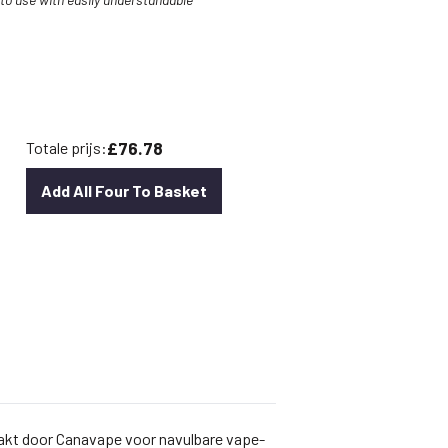
£76.78
Totale prijs:
Add All Four To Basket
aakt door Canavape voor navulbare vape-