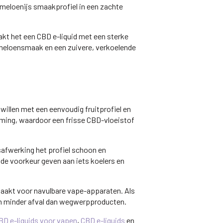
meloenijs smaakprofiel in een zachte
akt het een CBD e-liquid met een sterke
rmeloensmaak en een zuivere, verkoelende
illen met een eenvoudig fruitprofiel en
ming, waardoor een frisse CBD-vloeistof
jsafwerking het profiel schoon en
de voorkeur geven aan iets koelers en
emaakt voor navulbare vape-apparaten. Als
 en minder afval dan wegwerpproducten.
BD e-liquids voor vapen
,
CBD e-liquids
en