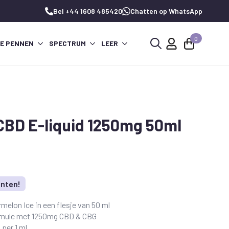
Bel +44 1608 485420
Chatten op WhatsApp
0
PE PENNEN
SPECTRUM
LEER
Zoeken
naar:
CBD E-liquid 1250mg 50ml
unten!
melon Ice in een flesje van 50 ml
rmule met 1250mg CBD & CBG
per 1 ml