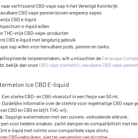
naar verfrissend CBD-vape sap in het Verenigd Koninkrijk
n navulbare CBD vape pennen boven wegwerp vapes
nijs CBD e-liquid
spectrum e-liquid willen
aan THC-vrije CBD-vape-producten
ml CBD e-liquid met langdurig gebruik
pe sap willen voor hervulbare pods, pennen en tanks.
geïnspireerde terpeensmaken, wilt u misschien de
Canavape Comple
bt, bekijk dan onze
CBD vape starterkit
,
navulbare CBD vape penne
termelon Ice CBD E-liquid
:
Een sterke CBD- en CBG-vloeistof in een flesje van 50 ml.
:
Duidelijke informatie over de sterkte voor regelmatige CBD vape g
at CBD en CBG en blijft THC-vrij.
s:
Sappige watermeloen met een zuivere, verkoelende afdronk.
pen voor heldere smaken, zacht dampen en compatibiliteit met her
50ml e-liquid met ruimte voor compatibele vape shots.
n CBD-gebruikers, niet ter vervanging van nicotine.