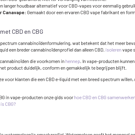
en langer houdbaar alternatief voor CBD-vapes voor eenmalig gebruik
or Canavape:
Gemaakt door een ervaren CBD vape fabrikant en form
 met CBD en CBG
pectrum cannabinoïdenformulering, wat betekent dat het meer bevat 
liquid een breder cannabinoïdenprofiel dan alleen CBD.
isoleren
vape 
e cannabinoïden die voorkomen in
hennep
. In vape-producten kunne
et product duidelijk, conform en gemakkelijk te begrijpen blijft.
 voor klanten die een CBD e-liquid met een breed spectrum willen, 
BG in vape-producten onze gids voor
hoe CBD en CBG samenwerken 
 is CBG?
ris watermeloenijs smaakprofiel. Watermeloen geeft het mengsel een 