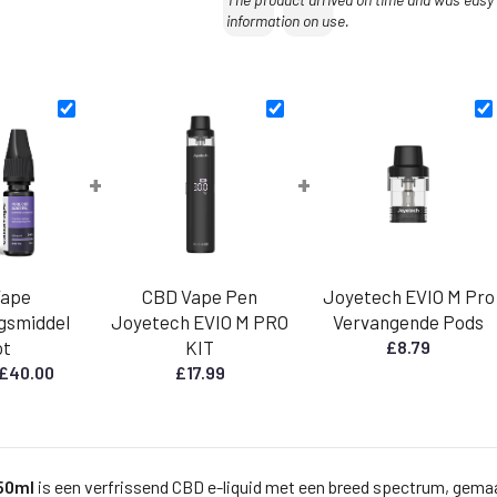
information on use.
+
+
Vape
CBD Vape Pen
Joyetech EVIO M Pro
gsmiddel
Joyetech EVIO M PRO
Vervangende Pods
ot
KIT
£
8.79
Prijsklasse:
£
40.00
£
17.99
€
25,00
tot
€
 50ml
is een verfrissend CBD e-liquid met een breed spectrum, gem
40,00