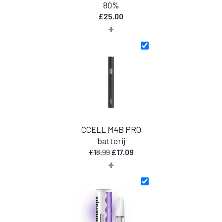
80%
£
25.00
+
CCELL M4B PRO
batterij
Oorspronkelijke
Huidige
£
18.99
£
17.09
+
prijs
prijs
was:
is:
£18.99.
£17.09.