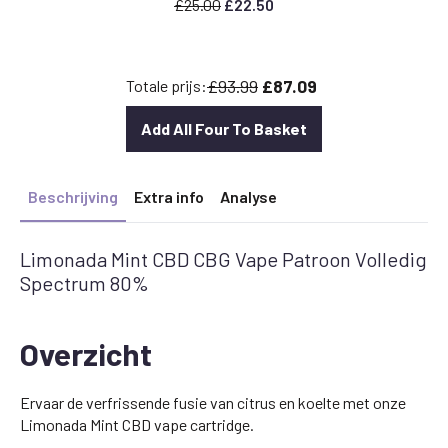
Oorspronkelijke
Huidige
£
25.00
£
22.50
prijs
prijs
was:
is:
£25.00.
£22.50.
£93.99
£87.09
Totale prijs:
Add All Four To Basket
Beschrijving
Extra info
Analyse
Limonada Mint CBD CBG Vape Patroon Volledig
Spectrum 80%
Overzicht
Ervaar de verfrissende fusie van citrus en koelte met onze
Limonada Mint CBD vape cartridge.