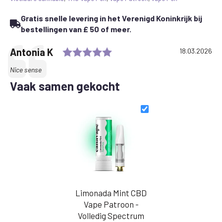
Gratis snelle levering in het Verenigd Koninkrijk bij
bestellingen van £ 50 of meer.
Rating: 5.0 out of 5 stars
Testimonial
Author:
Antonia K
Date:
18.03.2026
Text:
Nice sense
Vaak samen gekocht
Limonada Mint CBD
Vape Patroon -
Volledig Spectrum