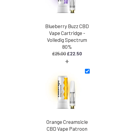
Blueberry Buzz CBD
Vape Cartridge -
Volledig Spectrum
80%
Oorspronkelijke
Huidige
£
25.00
£
22.50
+
prijs
prijs
was:
is:
£25.00.
£22.50.
Orange Creamsicle
CBD Vape Patroon