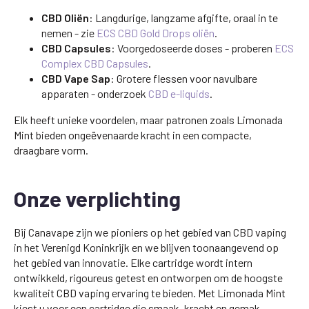
CBD Oliën
: Langdurige, langzame afgifte, oraal in te
nemen - zie
ECS CBD Gold Drops oliën
.
CBD Capsules
: Voorgedoseerde doses - proberen
ECS
Complex CBD Capsules
.
CBD Vape Sap
: Grotere flessen voor navulbare
apparaten - onderzoek
CBD e-liquids
.
Elk heeft unieke voordelen, maar patronen zoals Limonada
Mint bieden ongeëvenaarde kracht in een compacte,
draagbare vorm.
Onze verplichting
Bij Canavape zijn we pioniers op het gebied van CBD vaping
in het Verenigd Koninkrijk en we blijven toonaangevend op
het gebied van innovatie. Elke cartridge wordt intern
ontwikkeld, rigoureus getest en ontworpen om de hoogste
kwaliteit CBD vaping ervaring te bieden. Met Limonada Mint
kiest u voor een cartridge die smaak, kracht en gemak