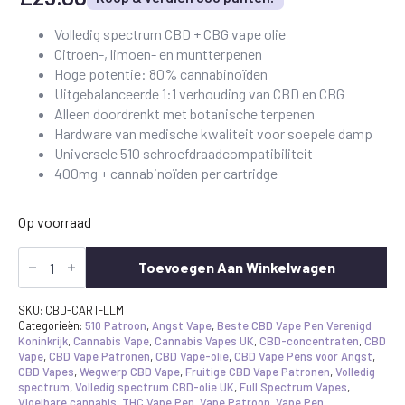
Volledig spectrum CBD + CBG vape olie
Citroen-, limoen- en muntterpenen
Hoge potentie: 80% cannabinoïden
Uitgebalanceerde 1:1 verhouding van CBD en CBG
Alleen doordrenkt met botanische terpenen
Hardware van medische kwaliteit voor soepele damp
Universele 510 schroefdraadcompatibiliteit
400mg + cannabinoïden per cartridge
Op voorraad
Limonada
Mint
Toevoegen Aan Winkelwagen
CBD
Vape
Cartridge
SKU:
CBD-CART-LLM
-
Categorieën:
510 Patroon
,
Angst Vape
,
Beste CBD Vape Pen Verenigd
Volledig
Koninkrijk
,
Cannabis Vape
,
Cannabis Vapes UK
,
CBD-concentraten
,
CBD
Spectrum
Vape
,
CBD Vape Patronen
,
CBD Vape-olie
,
CBD Vape Pens voor Angst
,
80%
CBD Vapes
,
Wegwerp CBD Vape
,
Fruitige CBD Vape Patronen
,
Volledig
hoeveelheid
spectrum
,
Volledig spectrum CBD-olie UK
,
Full Spectrum Vapes
,
Vloeibare cannabis
,
THC Vape Pen
,
Vape Patroon
,
Vape Pen