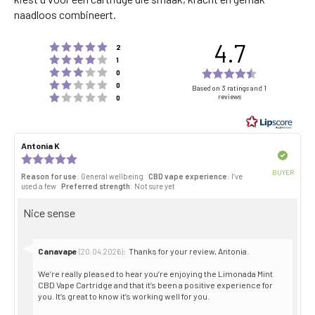
naadloos combineert.
4.7
Rating 5 out of 5 stars
votes
2
Rating 4 out of 5 stars
votes
1
Rating 3 out of 5 stars
Rating
votes
0
Rating 2 out of 5 stars
votes
4.7
0
Based on 3 ratings and 1
Rating 1 out of 5 stars
reviews
votes
0
out
of
5
Review
Antonia K
Review
stars
author:
date:
Verified
Review
rating:
BUYER
Reason for use
: General wellbeing
CBD vape experience
: I’ve
5.0
Purch
used a few
Preferred strength
: Not sure yet
out
date:
of
Review
Nice sense
5
stars
text:
Reply
Canavape
:
Thanks for your review, Antonia.
(20.04.2026)
from:
We’re really pleased to hear you’re enjoying the Limonada Mint
CBD Vape Cartridge and that it’s been a positive experience for
you. It’s great to know it’s working well for you.