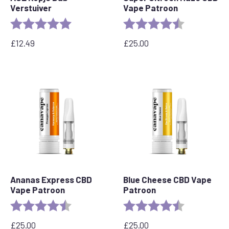
Verstuiver
Vape Patroon
Rating:
5.0 out of 5 stars
Rating:
4.6 out of 5 
£
12.49
£
25.00
Ananas Express CBD
Blue Cheese CBD Vape
Vape Patroon
Patroon
Rating:
4.6 out of 5 stars
Rating:
4.5 out of 5 
£
25.00
£
25.00