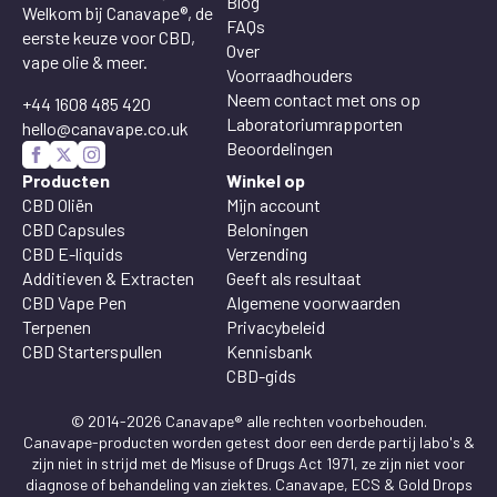
Blog
Welkom bij Canavape®, de
FAQs
eerste keuze voor CBD,
Over
vape olie & meer.
Voorraadhouders
Neem contact met ons op
+44 1608 485 420
Laboratoriumrapporten
hello@canavape.co.uk
Beoordelingen
Producten
Winkel op
CBD Oliën
Mijn account
CBD Capsules
Beloningen
CBD E-liquids
Verzending
Additieven & Extracten
Geeft als resultaat
CBD Vape Pen
Algemene voorwaarden
Terpenen
Privacybeleid
CBD Starterspullen
Kennisbank
CBD-gids
© 2014-2026 Canavape® alle rechten voorbehouden.
Canavape-producten worden getest door een derde partij labo's &
zijn niet in strijd met de Misuse of Drugs Act 1971, ze zijn niet voor
diagnose of behandeling van ziektes. Canavape, ECS & Gold Drops