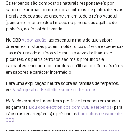
Os terpenos são compostos naturais responsáveis por
sabores e aromas como as notas cítricas, de pinho, de ervas,
florais e doces que se encontram em todo o reino vegetal
(pense no limoneno dos limões, no pineno das agulhas de
pinheiro, no linalol da lavanda).
No CBD
vaporização
, acrescentam mais do que sabor;
diferentes misturas podem moldar o
carácter
da experiência
- as misturas de citrinos são muitas vezes brilhantes e
picantes, os perfis terrosos são mais profundos e
calmantes, enquanto os híbridos equilibrados são mais ricos
em sabores e carácter intermédio.
Para uma explicação neutra sobre as famílias de terpenos,
ver
Visão geral da Healthline sobre os terpenos
.
Nota de formato:
Encontrará perfis de terpenos em ambas
as garrafas
Líquidos electrónicos com CBD e terpenos
(para
cápsulas recarregáveis) e pré-cheias
Cartuchos de vapor de
CBD
.
Para obter o aroma mais autêntico da estirpe, a
Cartuchos