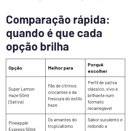
Comparação rápida:
quando é que cada
opção brilha
Porquê
Opção
Melhor para
escolher
Perfil de sativa
Fãs de citrinos
Super Lemon
clássico, vivo e
crocantes e da
Haze 50ml
brilhante num
frescura do estilo
(Sativa)
formato
haze
recarregável
Os amantes do
Sabor suculento e
Pineapple
tropicalismo
redondo a
Express 50ml