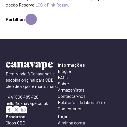
opção Reserve
LCG x Pink Rozay
.
Partilhar:
Informações
Blogue
Bem-vindo à Canavape®, a
FAQs
escolha original para CBD,
Sobre
óleo de vapor e muito mais.
Armazenistas
Contactar-nos
+44 1608 485 420
Relatórios de laboratório
hello@canavape.co.uk
Comentários
Produtos
Loja
Óleos CBD
A minha conta