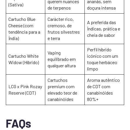
querem nuances
ananás, sem
(Sativa)
de terpenos
doçura intensa
Cartucho Blue
Carácter rico,
A preferida das
Cheese (com
cremoso, de
Índicas, prática e
tendência para a
frutos silvestres
cheia de sabor
Índia)
e terra
Perfil híbrido
Vaping
Cartucho White
icónico com um
equilibrado em
Widow (Híbrido)
toque herbáceo
qualquer altura
limpo
Cartuchos
Aroma autêntico
LCG x Pink Rozay
premium com
de CDT com
Reserve (CDT)
elevado teor de
canabinóides
canabinóides
80%+
FAQs