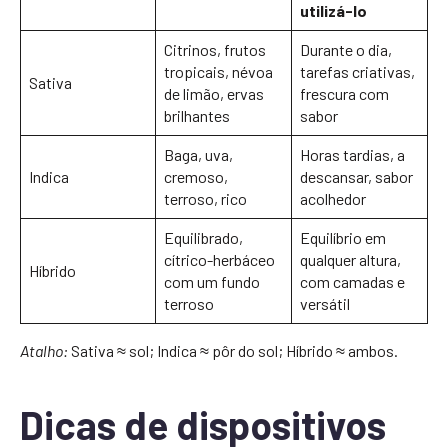
utilizá-lo
Citrinos, frutos
Durante o dia,
tropicais, névoa
tarefas criativas,
Sativa
de limão, ervas
frescura com
brilhantes
sabor
Baga, uva,
Horas tardias, a
Indica
cremoso,
descansar, sabor
terroso, rico
acolhedor
Equilibrado,
Equilíbrio em
cítrico-herbáceo
qualquer altura,
Híbrido
com um fundo
com camadas e
terroso
versátil
Atalho:
Sativa ≈ sol; Indica ≈ pôr do sol; Híbrido ≈ ambos.
Dicas de dispositivos