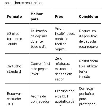
os melhores resultados.
Melhor
Formato
Prós
Considerar
para
Valor,
Utilização
Requer um
50ml de
flexibilidade,
da cápsula
dispositivo
terpeno e-
controlo
durante
de cápsula
líquido
fácil de
todo o dia
recarregável
mg/mL
Zero
Resistência
Conveniênci
misturas,
Cartucho
fixa; utilizar
a de pegar e
extractos
standard
baixa
levar
densos em
tensão
sabor
Começar
Profundidad
Reservar
por baixo
Aroma de
e de CDT
cartucho
para
conhecedor
autêntica da
CDT
proteger o