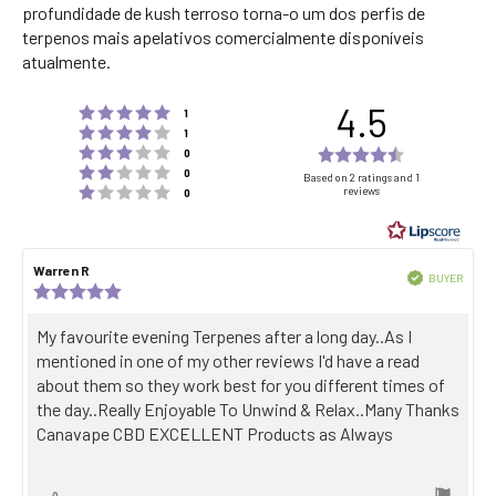
profundidade de kush terroso torna-o um dos perfis de
terpenos mais apelativos comercialmente disponíveis
atualmente.
4.5
Rating 5 out of 5 stars
votes
1
Rating 4 out of 5 stars
votes
1
Rating 3 out of 5 stars
Rating
votes
0
Rating 2 out of 5 stars
votes
4.5
0
Based on 2 ratings and 1
Rating 1 out of 5 stars
reviews
votes
0
out
of
5
Review
Warren R
Review
stars
Verified
BUYER
author:
date:
Review
Purch
rating:
date:
5.0
Review
My favourite evening Terpenes after a long day..As I
out
text:
mentioned in one of my other reviews I'd have a read
of
5
about them so they work best for you different times of
stars
the day..Really Enjoyable To Unwind & Relax..Many Thanks
Canavape CBD EXCELLENT Products as Always