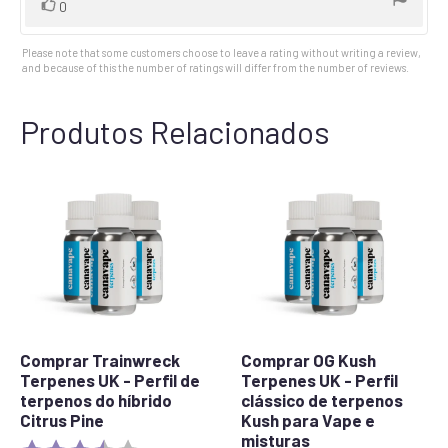
Vote
vote(s)
0
up
Please note that some customers choose to leave a rating without writing a review,
and because of this the number of ratings will differ from the number of reviews.
Produtos Relacionados
Comprar Trainwreck
Comprar OG Kush
Terpenes UK - Perfil de
Terpenes UK - Perfil
terpenos do híbrido
clássico de terpenos
Citrus Pine
Kush para Vape e
misturas