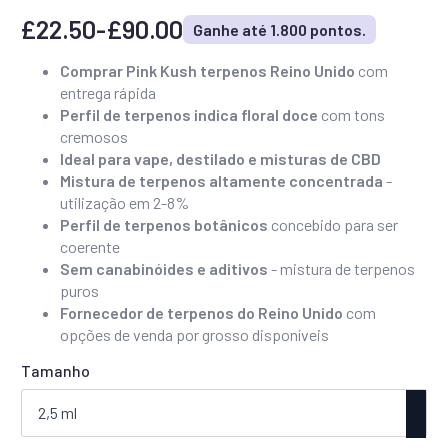
£
22.50
-
£
90.00
Ganhe até 1.800 pontos.
Faixa
de
Comprar Pink Kush terpenos Reino Unido
com
entrega rápida
preço:
Perfil de terpenos indica floral doce
com tons
£22,50
cremosos
a
Ideal para vape, destilado e misturas de CBD
Mistura de terpenos altamente concentrada
-
£90,00
utilização em 2-8%
Perfil de terpenos botânicos
concebido para ser
coerente
Sem canabinóides e aditivos
- mistura de terpenos
puros
Fornecedor de terpenos do Reino Unido
com
opções de venda por grosso disponíveis
Tamanho