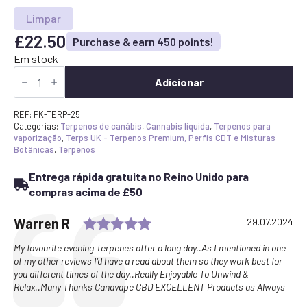
Limpar
£
22.50
Purchase & earn 450 points!
Em stock
Quantidade
de
Adicionar
Comprar
Pink
Kush
REF:
PK-TERP-25
Terpenes
Categorias:
Terpenos de canábis
,
Cannabis líquida
,
Terpenos para
UK
vaporização
,
Terps UK - Terpenos Premium, Perfis CDT e Misturas
-
Botânicas
,
Terpenos
Perfil
de
Entrega rápida gratuita no Reino Unido para
terpeno
doce
compras acima de £50
floral
Indica
Rating: 5.0 out of 5 stars
Testimonial
Author:
Warren R
Date:
29.07.2024
para
Vape
e
Text:
My favourite evening Terpenes after a long day..As I mentioned in one
misturas
of my other reviews I'd have a read about them so they work best for
you different times of the day..Really Enjoyable To Unwind &
Relax..Many Thanks Canavape CBD EXCELLENT Products as Always