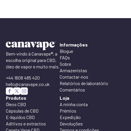
de
preço:
£22,50
a
£90,00
Informações
Blogue
Bem-vindo à Canavape®, a
FAQs
escolha original para CBD,
Sobre
óleo de vapor e muito mais.
Armazenistas
Contactar-nos
+44 1608 485 420
Relatórios de laboratório
hello@canavape.co.uk
Comentários
Produtos
Loja
Óleos CBD
A minha conta
Cápsulas de CBD
Prémios
E-líquidos CBD
Expedição
Aditivos e extractos
Devoluções
Caneta Vape CBD
Termos e condições