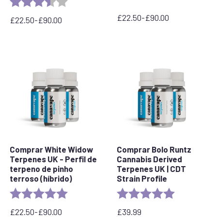
Rating:
3.7 out of 5 stars
£
22.50
-
£
90.00
£
22.50
-
£
90.00
Faixa
Faixa
de
de
preço:
preço:
£22,50
£22,50
a
a
£90,00
£90,00
Comprar White Widow
Comprar Bolo Runtz
Terpenes UK - Perfil de
Cannabis Derived
terpeno de pinho
Terpenes UK | CDT
terroso (híbrido)
Strain Profile
Rating:
5.0 out of 5 stars
Rating:
5.0 out of 5 
£
22.50
-
£
90.00
£
39.99
Faixa