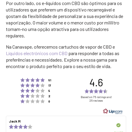
Por outro lado, os e-líquidos com CBD são óptimos para os
utilizadores que preferem um dispositivo recarregável e
gostam da flexibilidade de personalizar a sua experiência de
vaporização. O maior volume e o menor custo por mililitro
tornam-no uma opção atractiva para os utilizadores
regulares.
Na Canavape, oferecemos cartuchos de vapor de CBD e
Líquidos electrónicos com CBD
para responder a todas as
preferências e necessidades. Explore a nossa gama para
encontrar o produto perfeito para o seu estilo de vida.
4.6
Rating 5 out of 5 stars
votes
51
Rating 4 out of 5 stars
votes
17
Rating 3 out of 5 stars
Rating
votes
5
Rating 2 out of 5 stars
votes
4.6
2
Based on 75 ratings and
Rating 1 out of 5 stars
26 reviews
votes
0
out
of
5
Review
Jack M
Review
stars
author:
date:
Verified
Review
rating: