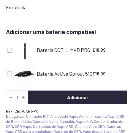
Em stock
Adicionar uma bateria compatível
Bateria CCELL M4B PRO
£
18.99
Bateria Active Sprout 510
£
18.99
Quantidade
de
Adicionar
Cartucho
de
Vape
REF:
CBD-CART-PX
Pineapple
Categorias:
Cartucho 510
,
Ansiedade Vape
,
A melhor caneta Vape CBD
Express
do Reino Unido
,
Cannabis Vape
,
Cannabis Vapes UK
,
Concentrados de
CBD
CBD
,
CBD Vape
,
Cartuchos de Vape CBD
,
Óleo de Vape CBD
,
Canetas
Vape CBD para a ansiedade
,
Vapores de CBD
,
Vape descartável de CBD
,