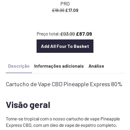
PRO
O
O
£
18.99
£
17.09
preço
preço
original
atual
era:
é:
£93.99
£87.09
Preço total:
£18.99.
£17.09.
Add All Four To Basket
Descrição
Informações adicionais
Análise
Cartucho de Vape CBD Pineapple Express 80%
Visão geral
Torne-se tropical com o nosso cartucho de vape Pineapple
Express CBD, com um óleo de vape de espetro completo,