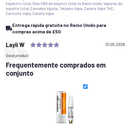
Espectro total
,
Óleo CBD de espetro total no Reino Unido
,
Vapores de
espetro total
,
Cannabis líquida
,
Terpeno Vape
,
Caneta Vape THC
,
Cartucho Vape
,
Caneta Vape
Entrega rápida gratuita no Reino Unido para
compras acima de £50
Rating: 5.0 out of 5 stars
Testimonial
Author:
Layli W
Date:
01.05.2026
Text:
Good product
Frequentemente comprados em
conjunto