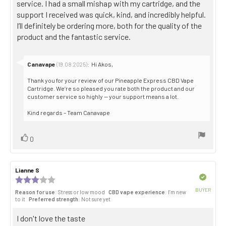
service. I had a small mishap with my cartridge, and the
support I received was quick, kind, and incredibly helpful.
I’ll definitely be ordering more, both for the quality of the
product and the fantastic service.
Reply
Canavape
:
Hi Akos,
(19.08.2025)
from:
Thank you for your review of our Pineapple Express CBD Vape
Cartridge. We’re so pleased you rate both the product and our
customer service so highly — your support means a lot.
Kind regards – Team Canavape
Vote
vote(s)
0
up
Review
Lianne S
Review
author:
date:
Verified
Review
rating:
BUYER
Reason for use
: Stress or low mood
CBD vape experience
: I’m new
3.0
Purch
to it
Preferred strength
: Not sure yet
out
date:
of
Review
I don't love the taste
5