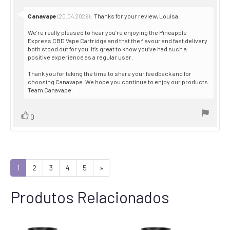
Reply
Canavape
:
Thanks for your review, Louisa.
(20.04.2026)
from:
We’re really pleased to hear you’re enjoying the Pineapple
Express CBD Vape Cartridge and that the flavour and fast delivery
both stood out for you. It’s great to know you’ve had such a
positive experience as a regular user.
Thank you for taking the time to share your feedback and for
choosing Canavape. We hope you continue to enjoy our products.
Team Canavape.
Vote
vote(s)
0
up
1
2
3
4
5
»
Produtos Relacionados