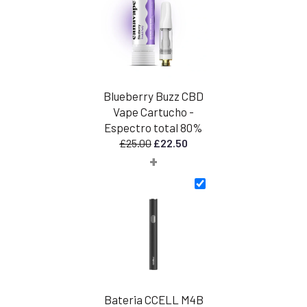
Blueberry Buzz CBD
Vape Cartucho -
Espectro total 80%
O
O
£
25.00
£
22.50
+
preço
preço
original
atual
era:
é:
£25.00.
£22.50.
Bateria CCELL M4B