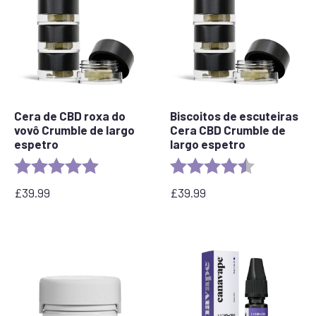
Cera de CBD roxa do
Biscoitos de escuteiras
vovô Crumble de largo
Cera CBD Crumble de
espetro
largo espetro
Rating:
5.0 out of 5 stars
Rating:
4.6 out of 5 
£
39.99
£
39.99