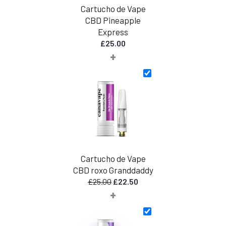
Cartucho de Vape
CBD Pineapple
Express
£
25.00
+
Cartucho de Vape
CBD roxo Granddaddy
O
O
£
25.00
£
22.50
+
preço
preço
original
atual
era:
é:
£25.00.
£22.50.