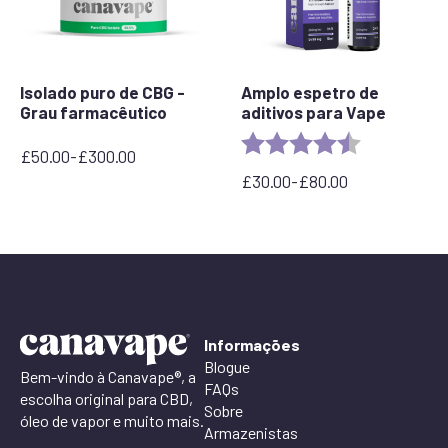
Isolado puro de CBG -
Amplo espetro de
Grau farmacêutico
aditivos para Vape
Rating:
4.8 out of 5 
£
50.00
-
£
300.00
Gama
£
30.00
-
£
80.00
de
Faixa
preços:
de
de
preço:
50,00€
£30,00
a
a
300,00€
£80,00
Informações
Blogue
Bem-vindo à Canavape®, a
FAQs
escolha original para CBD,
Sobre
óleo de vapor e muito mais.
Armazenistas