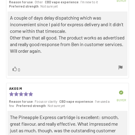
BUYER
Reason for use
: Other
CBD vape experience
: I’m new to it
4.0
Purch
Preferred strength
: Not sure yet
out
date:
of
Review
A couple of days delay dispatching which was
5
stars
text:
inconvenient since I paid for express delivery and it didn’t
come within that timescale.
Other than that all good. The product works as advertised
and really good response from Ben in customer services.
Will order again.
Vote
vote(s)
0
up
Review
AKOS M
Review
author:
date:
Verified
Review
rating:
BUYER
Reason for use
: Focus or clarity
CBD vape experience
: I’ve used a
5.0
Purch
few
Preferred strength
: Not sure yet
out
date:
of
Review
The Pineapple Express cartridge is excellent: smooth,
5
stars
text:
great flavour, and really effective. What impressed me
just as much, though, was the outstanding customer