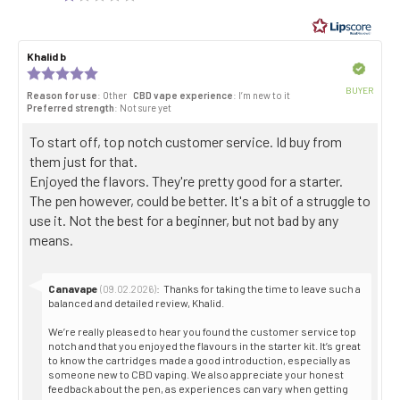
out
of
5
Review
Khalid b
Review
stars
author:
date:
Verified
Review
rating:
BUYER
Reason for use
: Other
CBD vape experience
: I’m new to it
5.0
Purch
Preferred strength
: Not sure yet
out
date:
of
Review
To start off, top notch customer service. Id buy from
5
stars
text:
them just for that.
Enjoyed the flavors. They're pretty good for a starter.
The pen however, could be better. It's a bit of a struggle to
use it. Not the best for a beginner, but not bad by any
means.
Reply
Canavape
:
Thanks for taking the time to leave such a
(09.02.2026)
from:
balanced and detailed review, Khalid.
We’re really pleased to hear you found the customer service top
notch and that you enjoyed the flavours in the starter kit. It’s great
to know the cartridges made a good introduction, especially as
someone new to CBD vaping. We also appreciate your honest
feedback about the pen, as experiences can vary when getting