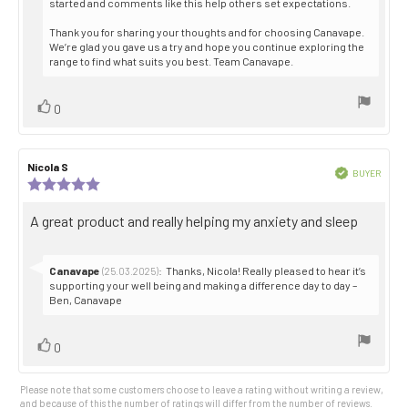
started and comments like this help others set expectations.
Thank you for sharing your thoughts and for choosing Canavape.
We’re glad you gave us a try and hope you continue exploring the
range to find what suits you best. Team Canavape.
Vote
vote(s)
0
up
Review
Nicola S
Review
Verified
BUYER
author:
date:
Review
Purch
rating:
date:
5.0
Review
A great product and really helping my anxiety and sleep
out
text:
of
5
stars
Reply
Canavape
:
Thanks, Nicola! Really pleased to hear it’s
(25.03.2025)
from:
supporting your well being and making a difference day to day –
Ben, Canavape
Vote
vote(s)
0
up
Please note that some customers choose to leave a rating without writing a review,
and because of this the number of ratings will differ from the number of reviews.