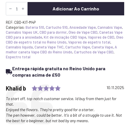
Quantidade
de
Adicionar Ao Carrinho
CBD
Vape
Starter
REF:
CBD-KIT-M4P
Kit
Categorias:
Bateria 510
,
Cartucho 510
,
Ansiedade Vape
,
Cannabis Vape
,
UK
Cannabis Vapes UK
,
CBD para dormir
,
Óleo de Vape CBD
,
Canetas Vape
-
CBD para a ansiedade
,
Kit de iniciação CBD Vape
,
Vapores de CBD
,
Óleo
3x
CBD de espetro total no Reino Unido
,
Vapores de espetro total
,
cartuchos
Cannabis líquida
,
Caneta Vape THC
,
Cartucho Vape
,
Caneta Vape
,
A
de
melhor caneta Vape CBD do Reino Unido
,
Cartuchos de Vape CBD
,
espetro
Espectro total
total
e
Entrega rápida gratuita no Reino Unido para
bateria
CCELL
compras acima de £50
M4B
Pro
Rating: 5.0 out of 5 stars
Testimonial
Author:
Khalid b
Date:
10.11.2025
Text:
To start off, top notch customer service. Id buy from them just for
that.
Enjoyed the flavors. They're pretty good for a starter.
The pen however, could be better. It's a bit of a struggle to use it. Not
the best for a beginner, but not bad by any means.