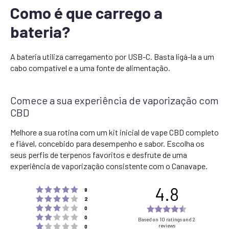
Como é que carrego a
bateria?
A bateria utiliza carregamento por USB-C. Basta ligá-la a um
cabo compatível e a uma fonte de alimentação.
Comece a sua experiência de vaporização com
CBD
Melhore a sua rotina com um kit inicial de vape CBD completo
e fiável, concebido para desempenho e sabor. Escolha os
seus perfis de terpenos favoritos e desfrute de uma
experiência de vaporização consistente com o Canavape.
4.8
Rating 5 out of 5 stars
votes
8
Rating 4 out of 5 stars
votes
2
Rating 3 out of 5 stars
Rating
votes
0
Rating 2 out of 5 stars
votes
4.8
0
Based on 10 ratings and 2
Rating 1 out of 5 stars
reviews
votes
0