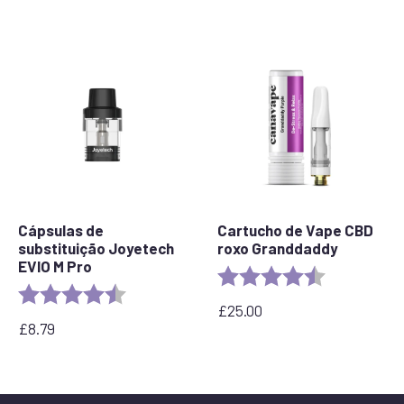
Cápsulas de
Cartucho de Vape CBD
substituição Joyetech
roxo Granddaddy
EVIO M Pro
Rating:
4.5 out of 5 
Rating:
4.7 out of 5 stars
£
25.00
£
8.79