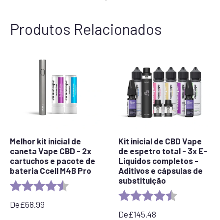
Produtos Relacionados
Melhor kit inicial de
Kit inicial de CBD Vape
caneta Vape CBD - 2x
de espetro total - 3x E-
cartuchos e pacote de
Líquidos completos -
bateria Ccell M4B Pro
Aditivos e cápsulas de
substituição
Rating:
4.7 out of 5 stars
Rating:
4.7 out of 5 
De
£
68.99
De
£
145.48