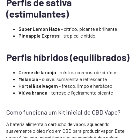
Perfis de sativa
(estimulantes)
Super Lemon Haze
- cítrico, picante e brilhante
Pineapple Express
- tropical e nítido
Perfis híbridos (equilibrados)
Creme de laranja
- mistura cremosa de citrinos
Melancia
- suave, sumarenta e refrescante
Hortelã selvagem
- fresco, limpo e herbáceo
Viúva branca
- terroso e ligeiramente picante
Como funciona um kit inicial de CBD Vape?
A bateria alimenta o cartucho de vapor, aquecendo
suavemente o óleo rico em CBD para produzir vapor. Este
vapor é inalado, permitindo que os canabinóides sejam