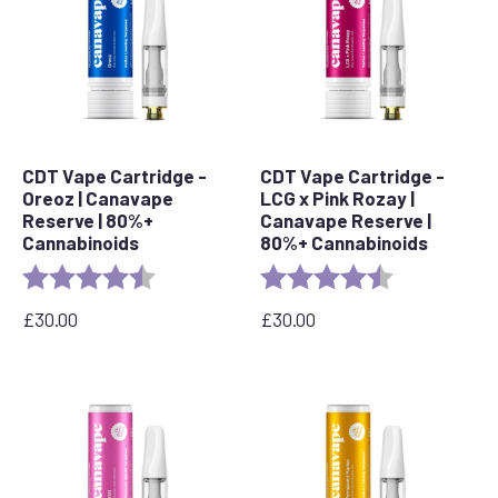
CDT Vape Cartridge -
CDT Vape Cartridge -
Oreoz | Canavape
LCG x Pink Rozay |
Reserve | 80%+
Canavape Reserve |
Cannabinoids
80%+ Cannabinoids
Rating:
4.4 out of 5 stars
Rating:
4.6 out of 5 s
£
30.00
£
30.00