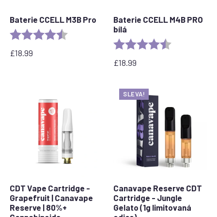
Baterie CCELL M3B Pro
Baterie CCELL M4B PRO
bílá
Rating:
4.8 out of 5 stars
Rating:
4.2 out of 5 s
£
18.99
£
18.99
SLEVA!
CDT Vape Cartridge -
Canavape Reserve CDT
Grapefruit | Canavape
Cartridge - Jungle
Reserve | 80%+
Gelato (1g limitovaná