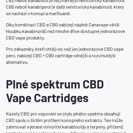
CBD neboli kanabidiol je nejznámější neintoxický kanabinoid.
CBG neboli kanabigerol je další neintoxický kanabinoid, který
se nachází v konopí a marihuaně.
Díky kombinaci CBD a CBG nabízejí náplně Canavape větší
hloubku kanabinoidů než mnohé dříve dostupné jednorázové
CBD vape produkty.
Pro zákazníky, kteří chtějí víc než jen jednorázové CBD vape
pero, nabízejí CBD + CBG cartridge silnější a rozvinutější
alternativu.
Plné spektrum CBD
Vape Cartridges
Kazety CBD pro vapování ve stylu plného spektra obsahují
CBD spolu s širším profilem konopného extraktu. Ten může
zahrnovat vybrané minoritní kanabinoidy a terpeny, přičemž