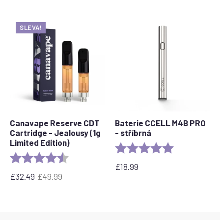
SLEVA!
Canavape Reserve CDT
Baterie CCELL M4B PRO
Cartridge - Jealousy (1g
- stříbrná
Limited Edition)
Rating:
5.0 out of 5 s
Rating:
4.8 out of 5 stars
£
18.99
£
32.49
£
49.99
Původní
Aktuální
cena
cena
byla:
je:
£49.99.
32,49
£.