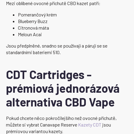
Mezi oblíbené ovocné příchutě CBD kazet patří:
Pomerančový krém
Blueberry Buzz
Citronová máta
Meloun Acai
Jsou předplněné, snadno se používají a párují se se
standardními bateriemi 510.
CDT Cartridges -
prémiová jednorázová
alternativa CBD Vape
Pokud chcete něco pokročilejšího než ovocné příchutě,
můžete si vybrat Canavape Reserve
Kazety CDT
jsou
prémiovou variantou kazety.