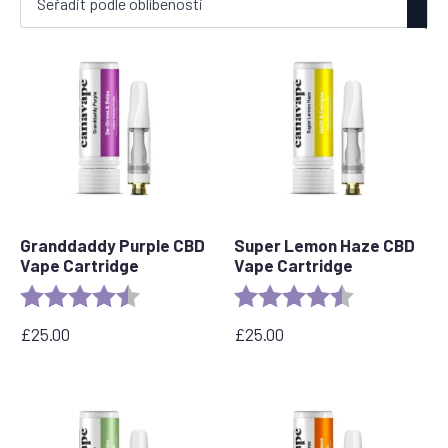
oblíbenosti
Granddaddy Purple CBD
Super Lemon Haze CBD
Vape Cartridge
Vape Cartridge
Rating:
4.5 out of 5 stars
Rating:
4.6 out of 5 s
£
25.00
£
25.00