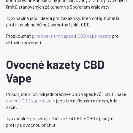
kontrolované kanabinoidy jsou udržovány v rámci povolených
limitů stanovených zákonem ve Spojeném království.
Tyto náplně jsou ideální pro zákazníky, kteří chtějí bohatší
profil kanabinoidů než samotný izolát CBD.
Prozkoumat
plné spektrum vapes
a
CBD vape kazety
pro
aktuální možnosti.
Ovocné kazety CBD
Vape
Pokud jste si oblíbili jednorázové CBD vapes kvůli chuti, naše
ovocné CBD vape kazety
jsou tím nejlepším místem, kde
začít.
Tyto náplně poskytují silné složení CBD + CBG s jasnými
profily s ovocnou příchutí.