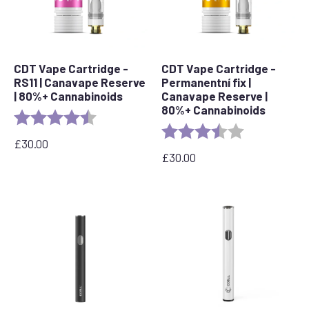
CDT Vape Cartridge -
CDT Vape Cartridge -
RS11 | Canavape Reserve
Permanentní fix |
| 80%+ Cannabinoids
Canavape Reserve |
80%+ Cannabinoids
Rating:
4.7 out of 5 stars
Rating:
3.7 out of 5 s
£
30.00
£
30.00