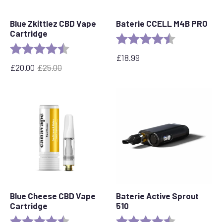
Blue Zkittlez CBD Vape
Baterie CCELL M4B PRO
Cartridge
Rating:
4.6 out of 5 s
Rating:
4.6 out of 5 stars
£
18.99
£
20.00
£
25.00
Původní
Aktuální
cena
cena
byla:
je:
£25.00.
£20.00.
Blue Cheese CBD Vape
Baterie Active Sprout
Cartridge
510
Rating:
4.5 out of 5 stars
Rating:
4.6 out of 5 s