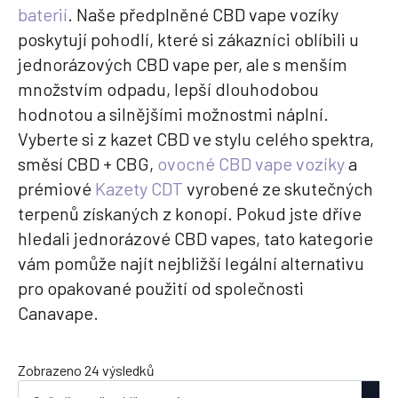
baterií
. Naše předplněné CBD vape vozíky
poskytují pohodlí, které si zákazníci oblíbili u
jednorázových CBD vape per, ale s menším
množstvím odpadu, lepší dlouhodobou
hodnotou a silnějšími možnostmi náplní.
Vyberte si z kazet CBD ve stylu celého spektra,
směsí CBD + CBG,
ovocné CBD vape vozíky
a
prémiové
Kazety CDT
vyrobené ze skutečných
terpenů získaných z konopí. Pokud jste dříve
hledali jednorázové CBD vapes, tato kategorie
vám pomůže najít nejbližší legální alternativu
pro opakované použití od společnosti
Canavape.
Seřazeno
Zobrazeno 24 výsledků
podle