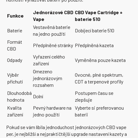
Jednorázové CBD
CBD Vape Cartridge +
Funkce
Vape
baterie 510
Vestavěná baterie
Baterie
Dobíjecí baterie 510
na jedno použití
Formát
Předplněné stránky
Předplněná kazeta
CBD
Vyřazení celého
Odpady
Vyměněna pouze kazeta
zařízení
Omezeno
Výběr
Ovocné, plné spektrum,
jednorázovým
příchutí
CDT a terpenové profily
rozsahem
Dlouhodobá
Postupem času se
Dolní
hodnota
zlepšuje
Kvalita
Pevný hardware na
Vyberte si preferovanou
zařízení
jedno použití
baterii
Pokud se vám líbila jednoduchost jednorázových CBD vape
per, je nejbližší a nejpraktičtější upgrade nastavení kazety a