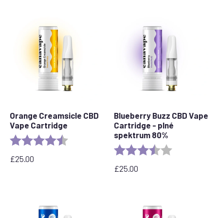
Orange Creamsicle CBD
Blueberry Buzz CBD Vape
Vape Cartridge
Cartridge - plné
spektrum 80%
Rating:
4.2 out of 5 stars
Rating:
3.6 out of 5 s
£
25.00
£
25.00