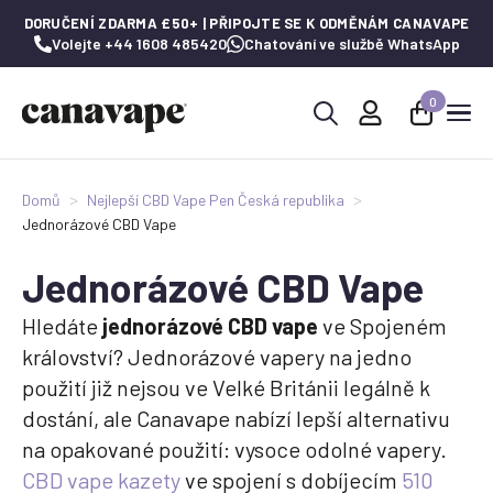
DORUČENÍ ZDARMA £50+ | PŘIPOJTE SE K ODMĚNÁM CANAVAPE
Volejte +44 1608 485420
Chatování ve službě WhatsApp
0
Hledat:
Domů
Nejlepší CBD Vape Pen Česká republika
Jednorázové CBD Vape
Jednorázové CBD Vape
Hledáte
jednorázové CBD vape
ve Spojeném
království? Jednorázové vapery na jedno
použití již nejsou ve Velké Británii legálně k
dostání, ale Canavape nabízí lepší alternativu
na opakované použití: vysoce odolné vapery.
CBD vape kazety
ve spojení s dobíjecím
510