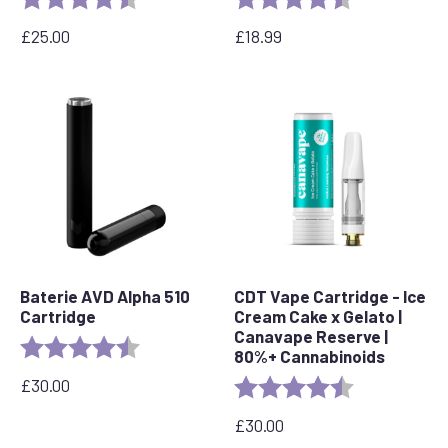
£
25.00
£
18.99
Baterie AVD Alpha 510
CDT Vape Cartridge - Ice
Cartridge
Cream Cake x Gelato |
Canavape Reserve |
Rating:
4.7 out of 5 stars
80%+ Cannabinoids
£
30.00
Rating:
4.6 out of 5 s
£
30.00