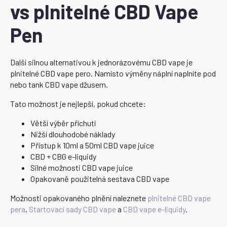
vs plnitelné CBD Vape
Pen
Další silnou alternativou k jednorázovému CBD vape je
plnitelné CBD vape pero. Namísto výměny náplní naplníte pod
nebo tank CBD vape džusem.
Tato možnost je nejlepší, pokud chcete:
Větší výběr příchutí
Nižší dlouhodobé náklady
Přístup k 10ml a 50ml CBD vape juice
CBD + CBG e-liquidy
Silné možnosti CBD vape juice
Opakovaně použitelná sestava CBD vape
Možnosti opakovaného plnění naleznete
plnitelné CBD vape
pera
,
Startovací sady CBD vape
a
CBD vape e-liquidy
.