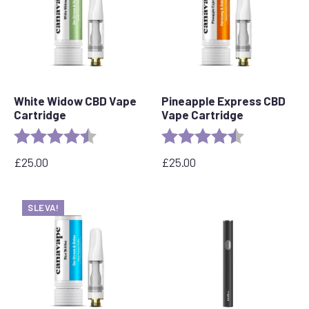
White Widow CBD Vape
Pineapple Express CBD
Cartridge
Vape Cartridge
Rating:
4.6 out of 5 stars
Rating:
4.6 out of 5 s
£
25.00
£
25.00
SLEVA!