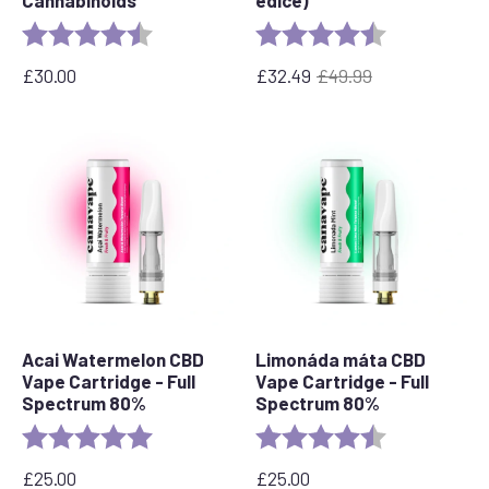
Cannabinoids
edice)
Rating:
4.6 out of 5 stars
Rating:
4.7 out of 5 s
£
30.00
£
32.49
£
49.99
Původní
Aktuální
cena
cena
byla:
je:
£49.99.
32,49
£.
Acai Watermelon CBD
Limonáda máta CBD
Vape Cartridge - Full
Vape Cartridge - Full
Spectrum 80%
Spectrum 80%
Rating:
5.0 out of 5 stars
Rating:
4.7 out of 5 s
£
25.00
£
25.00