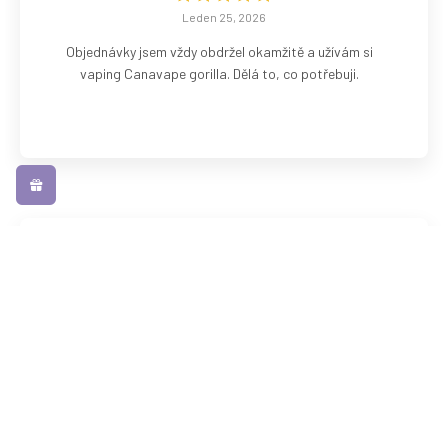
Leden 25, 2026
Objednávky jsem vždy obdržel okamžitě a užívám si
vaping Canavape gorilla. Dělá to, co potřebuji.
terry burton
Leden 16, 2026
Přišel druhý den a pomocí v nastavení Armour G 12w,
Absolutně top vape příchutě a zasáhne místo. Použil
jsem aztec
Přečtěte si více