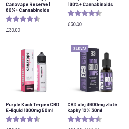
Canavape Reserve |
| 80%+ Cannabinoids
80%+ Cannabinoids
Rating:
4.7 out of 5 s
Rating:
4.6 out of 5 stars
£
30.00
£
30.00
SLEVA!
Purple Kush Terpen CBD
CBD olej 3600mg zlaté
E-liquid 1800mg 50ml
kapky 12% 30ml
Rating:
4.6 out of 5 stars
Rating:
4.7 out of 5 s