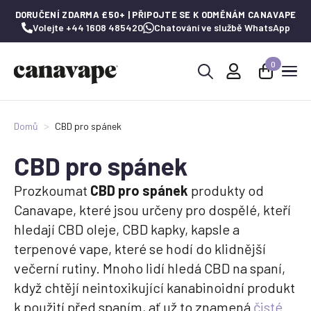
DORUČENÍ ZDARMA £50+ | PŘIPOJTE SE K ODMĚNÁM CANAVAPE
Volejte +44 1608 485420
Chatování ve službě WhatsApp
0
Hledat:
Domů
CBD pro spánek
CBD pro spánek
Prozkoumat
CBD pro spánek
produkty od
Canavape, které jsou určeny pro dospělé, kteří
hledají CBD oleje, CBD kapky, kapsle a
terpenové vape, které se hodí do klidnější
večerní rutiny. Mnoho lidí hledá CBD na spaní,
když chtějí neintoxikující kanabinoidní produkt
k použití před spaním, ať už to znamená
čisté