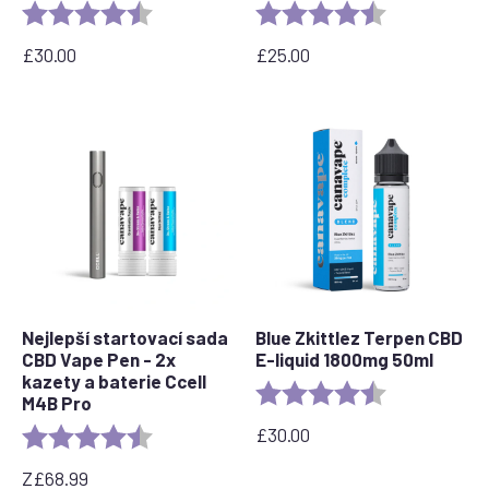
Rating:
4.6 out of 5 stars
Rating:
4.5 out of 5 s
£
30.00
£
25.00
Nejlepší startovací sada
Blue Zkittlez Terpen CBD
CBD Vape Pen - 2x
E-liquid 1800mg 50ml
kazety a baterie Ccell
Rating:
4.7 out of 5 s
M4B Pro
£
30.00
Rating:
4.7 out of 5 stars
Z
£
68.99