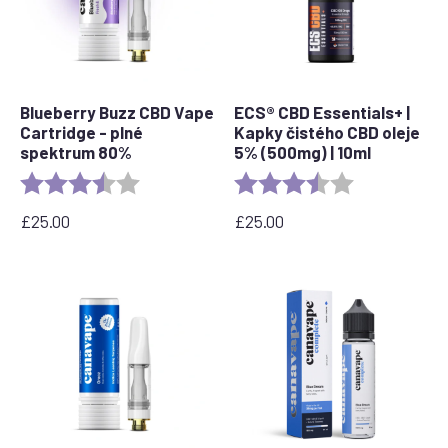
Blueberry Buzz CBD Vape
ECS® CBD Essentials+ |
Cartridge - plné
Kapky čistého CBD oleje
spektrum 80%
5% (500mg) | 10ml
Rating:
3.6 out of 5 stars
Rating:
3.8 out of 5 s
£
25.00
£
25.00