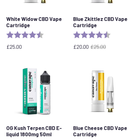
White Widow CBD Vape
Blue Zkittlez CBD Vape
Cartridge
Cartridge
Rating:
4.6 out of 5 stars
Rating:
4.6 out of 5 s
£
25.00
£
20.00
£
25.00
Původní
Aktuální
cena
cena
byla:
je:
£25.00.
£20.00.
OG Kush Terpen CBD E-
Blue Cheese CBD Vape
liquid 1800mg 50ml
Cartridge