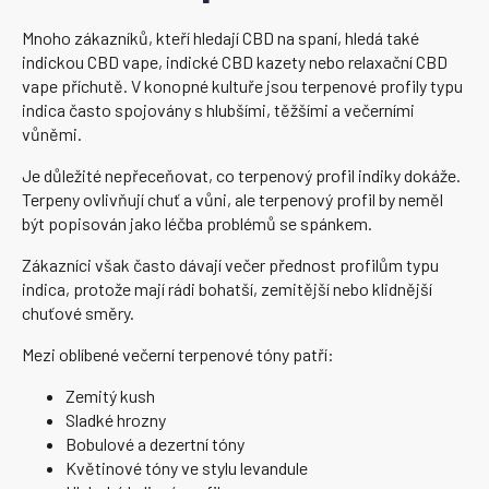
Mnoho zákazníků, kteří hledají CBD na spaní, hledá také
indickou CBD vape, indické CBD kazety nebo relaxační CBD
vape příchutě. V konopné kultuře jsou terpenové profily typu
indica často spojovány s hlubšími, těžšími a večerními
vůněmi.
Je důležité nepřeceňovat, co terpenový profil indiky dokáže.
Terpeny ovlivňují chuť a vůni, ale terpenový profil by neměl
být popisován jako léčba problémů se spánkem.
Zákazníci však často dávají večer přednost profilům typu
indica, protože mají rádi bohatší, zemitější nebo klidnější
chuťové směry.
Mezi oblíbené večerní terpenové tóny patří:
Zemitý kush
Sladké hrozny
Bobulové a dezertní tóny
Květinové tóny ve stylu levandule