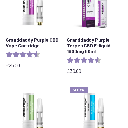
Granddaddy Purple CBD
Granddaddy Purple
Vape Cartridge
Terpen CBD E-liquid
1800mg 50ml
Rating:
4.5 out of 5 stars
Rating:
4.8 out of 5 s
£
25.00
£
30.00
SLEVA!