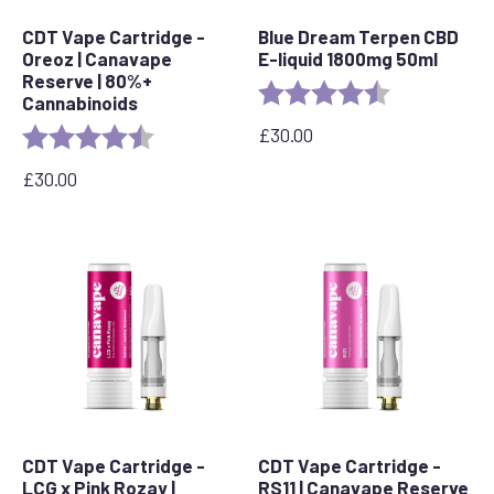
CDT Vape Cartridge -
Blue Dream Terpen CBD
Oreoz | Canavape
E-liquid 1800mg 50ml
Reserve | 80%+
Rating:
4.8 out of 5 s
Cannabinoids
£
30.00
Rating:
4.4 out of 5 stars
£
30.00
CDT Vape Cartridge -
CDT Vape Cartridge -
LCG x Pink Rozay |
RS11 | Canavape Reserve