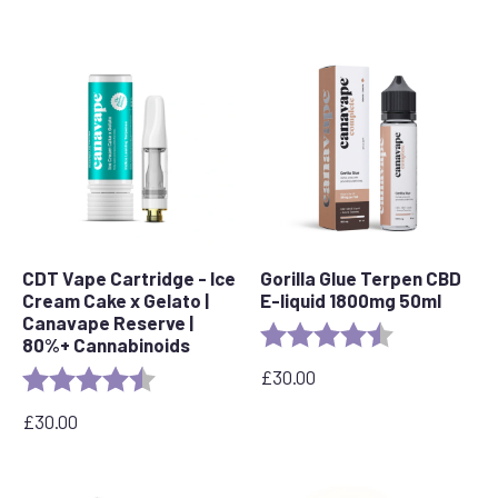
CDT Vape Cartridge - Ice
Gorilla Glue Terpen CBD
Cream Cake x Gelato |
E-liquid 1800mg 50ml
Canavape Reserve |
Rating:
4.5 out of 5 s
80%+ Cannabinoids
£
30.00
Rating:
4.6 out of 5 stars
£
30.00