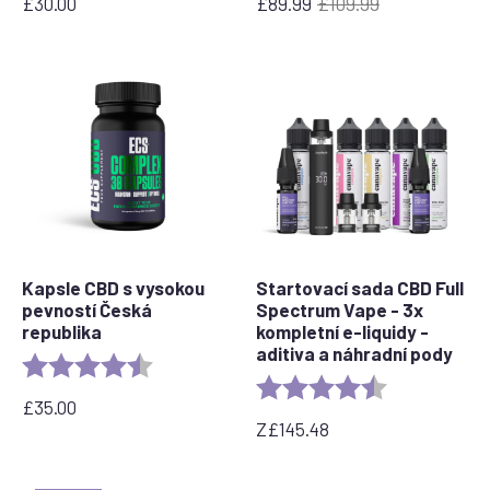
£
30.00
£
89.99
£
109.99
Původní
Aktuální
cena
cena
byla:
je:
£109.99.
£89.99.
Kapsle CBD s vysokou
Startovací sada CBD Full
pevností Česká
Spectrum Vape - 3x
republika
kompletní e-liquidy -
aditiva a náhradní pody
Rating:
4.8 out of 5 stars
Rating:
4.7 out of 5 s
£
35.00
Z
£
145.48