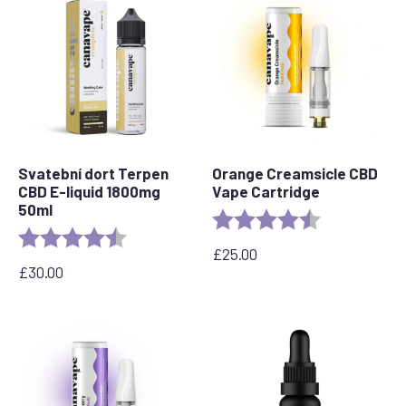
Svatební dort Terpen
Orange Creamsicle CBD
CBD E-liquid 1800mg
Vape Cartridge
50ml
Rating:
4.2 out of 5 s
Rating:
4.8 out of 5 stars
£
25.00
£
30.00