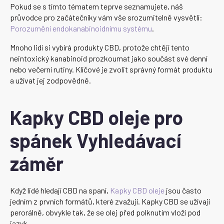
Pokud se s tímto tématem teprve seznamujete, náš
průvodce pro začátečníky vám vše srozumitelně vysvětlí:
Porozumění endokanabinoidnímu systému
.
Mnoho lidí si vybírá produkty CBD, protože chtějí tento
neintoxický kanabinoid prozkoumat jako součást své denní
nebo večerní rutiny. Klíčové je zvolit správný formát produktu
a užívat jej zodpovědně.
Kapky CBD oleje pro
spánek Vyhledávací
záměr
Když lidé hledají CBD na spaní,
Kapky CBD oleje
jsou často
jedním z prvních formátů, které zvažují. Kapky CBD se užívají
perorálně, obvykle tak, že se olej před polknutím vloží pod
jazyk.