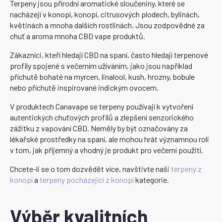
Terpeny jsou přírodní aromatické sloučeniny, které se
nacházejí v konopí, konopí, citrusových plodech, bylinách,
květinách a mnoha dalších rostlinách. Jsou zodpovědné za
chuť a aroma mnoha CBD vape produktů.
Zákazníci, kteří hledají CBD na spaní, často hledají terpenové
profily spojené s večerním užíváním, jako jsou například
příchutě bohaté na myrcen, linalool, kush, hrozny, bobule
nebo příchutě inspirované indickým ovocem.
V produktech Canavape se terpeny používají k vytvoření
autentických chuťových profilů a zlepšení senzorického
zážitku z vapování CBD. Neměly by být označovány za
lékařské prostředky na spaní, ale mohou hrát významnou roli
v tom, jak příjemný a vhodný je produkt pro večerní použití.
Chcete-li se o tom dozvědět více, navštivte naši
terpeny z
konopí
a
terpeny pocházející z konopí
kategorie.
Výběr kvalitních