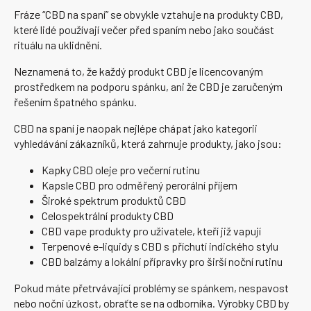
Fráze “CBD na spaní” se obvykle vztahuje na produkty CBD,
které lidé používají večer před spaním nebo jako součást
rituálu na uklidnění.
Neznamená to, že každý produkt CBD je licencovaným
prostředkem na podporu spánku, ani že CBD je zaručeným
řešením špatného spánku.
CBD na spaní je naopak nejlépe chápat jako kategorii
vyhledávání zákazníků, která zahrnuje produkty, jako jsou:
Kapky CBD oleje pro večerní rutinu
Kapsle CBD pro odměřený perorální příjem
Široké spektrum produktů CBD
Celospektrální produkty CBD
CBD vape produkty pro uživatele, kteří již vapují
Terpenové e-liquidy s CBD s příchutí indického stylu
CBD balzámy a lokální přípravky pro širší noční rutinu
Pokud máte přetrvávající problémy se spánkem, nespavost
nebo noční úzkost, obraťte se na odborníka. Výrobky CBD by