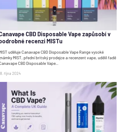
Canavape CBD Disposable Vape zapůsobí v
podrobné recenzi MISTu
MIST uděluje Canavape CBD Disposable Vape Range vysoké
známky MIST, přední britský prodejce a recenzent vape, udělil řadě
Canavape CBD Disposable Vape...
18. října 2024