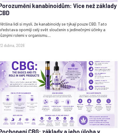
Porozumění kanabinoidům: Více než základy
CBD
Většina lidí si myslí, že kanabinoidy se týkají pouze CBD. Tato
představa opomíjí celý svět sloučenin s jedinečnými účinky a
různými rolemi v organismu....
22 dubna, 2026
Pochopení CBG: základy a jeho úloha v