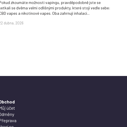
Pokud zkoumáte možnosti vapingu, pravděpodobně jste se
setkali se dvěma velmi odlišnými produkty, které stojí vedle sebe:
CBD vapes a nikotinové vapes. Oba zahrnují inhalaci...
22 dubna, 2026
Obchod
Můj účet
Odměny
Přeprava
Vrací se