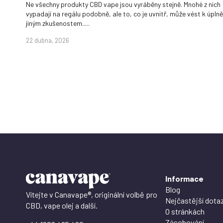
Ne všechny produkty CBD vape jsou vyráběny stejně. Mnohé z nich
vypadají na regálu podobně, ale to, co je uvnitř, může vést k úplně
jiným zkušenostem.....
22 dubna, 2026
Informace
Blog
Vítejte v Canavape®, originální volbě pro
Nejčastější dota
CBD, vape olej a další.
O stránkách
Zásobování