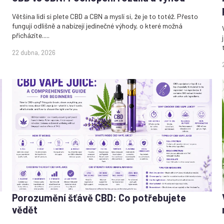
Většina lidí si plete CBD a CBN a myslí si, že je to totéž. Přesto
fungují odlišně a nabízejí jedinečné výhody, o které možná
přicházíte.....
22 dubna, 2026
Porozumění šťávě CBD: Co potřebujete
vědět