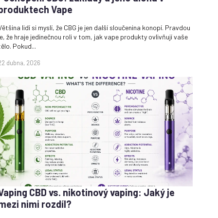
produktech Vape
Většina lidí si myslí, že CBG je jen další sloučenina konopí. Pravdou
je, že hraje jedinečnou roli v tom, jak vape produkty ovlivňují vaše
tělo. Pokud...
22 dubna, 2026
Vaping CBD vs. nikotinový vaping: Jaký je
mezi nimi rozdíl?