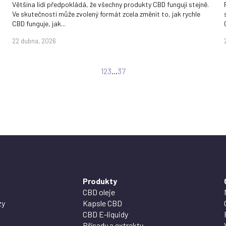
Většina lidí předpokládá, že všechny produkty CBD fungují stejně.
Ve skutečnosti může zvolený formát zcela změnit to, jak rychle
CBD funguje, jak...
22 dubna, 2026
1
2
3
...
37
Produkty
CBD oleje
zy
Kapsle CBD
CBD E-liquidy
Přísady a extrakty