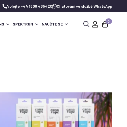
Volejte +44 1608 485420
Chatování ve službě WhatsApp
0
NS
SPEKTRUM
NAUČTE SE
Hledat: