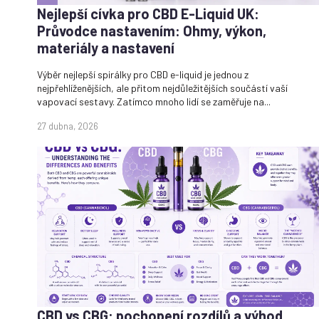
Nejlepší cívka pro CBD E-Liquid UK:
Průvodce nastavením: Ohmy, výkon,
materiály a nastavení
Výběr nejlepší spirálky pro CBD e-liquid je jednou z
nejpřehlíženějších, ale přitom nejdůležitějších součástí vaší
vapovací sestavy. Zatímco mnoho lidí se zaměřuje na...
27 dubna, 2026
CBD vs CBG: pochopení rozdílů a výhod