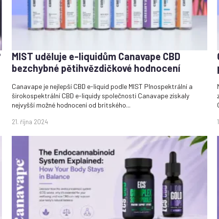
?
MIST uděluje e-liquidům Canavape CBD
bezchybné pětihvězdičkové hodnocení
Canavape je nejlepší CBD e-liquid podle MIST Plnospektrální a
širokospektrální CBD e-liquidy společnosti Canavape získaly
nejvyšší možné hodnocení od britského...
21. října 2024