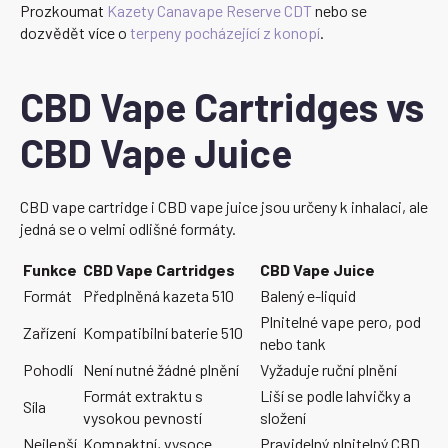
Prozkoumat
Kazety Canavape Reserve CDT
nebo se
dozvědět více o
terpeny pocházející z konopí
.
CBD Vape Cartridges vs
CBD Vape Juice
CBD vape cartridge i CBD vape juice jsou určeny k inhalaci, ale
jedná se o velmi odlišné formáty.
Funkce
CBD Vape Cartridges
CBD Vape Juice
Formát
Předplněná kazeta 510
Balený e-liquid
Plnitelné vape pero, pod
Zařízení
Kompatibilní baterie 510
nebo tank
Pohodlí
Není nutné žádné plnění
Vyžaduje ruční plnění
Formát extraktu s
Liší se podle lahvičky a
Síla
vysokou pevností
složení
Nejlepší
Kompaktní, vysoce
Pravidelný plnitelný CBD