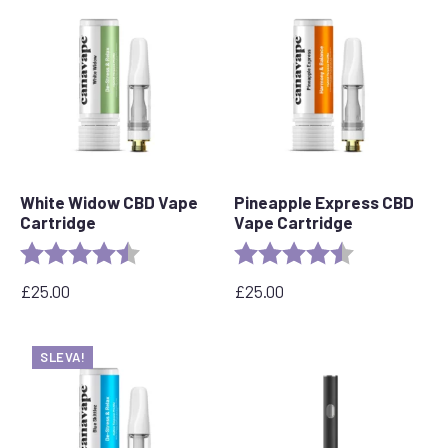
White Widow CBD Vape
Pineapple Express CBD
Cartridge
Vape Cartridge
Rating:
4.6 out of 5 stars
Rating:
4.6 out of 5 s
£
25.00
£
25.00
SLEVA!