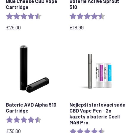
Blue Cheese CBD Vape
Baterie Active Sprout
Cartridge
510
Rating:
4.5 out of 5 stars
Rating:
4.6 out of 5 s
£
25.00
£
18.99
Baterie AVD Alpha 510
Nejlepší startovací sada
Cartridge
CBD Vape Pen - 2x
kazety a baterie Ccell
Rating:
4.7 out of 5 stars
M4B Pro
£
30.00
Rating:
4.7 out of 5 s