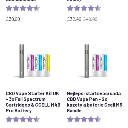
Rating:
4.6 out of 5 stars
Rating:
4.8 out of 5 s
£
30.00
£
32.49
£
49.99
Původní
Aktuální
cena
cena
byla:
je:
£49.99.
32,49
£.
CBD Vape Starter Kit UK
Nejlepší startovací sada
- 3x Full Spectrum
CBD Vape Pen - 2x
Cartridges & CCELL M4B
kazety a baterie Ccell M3
Pro Battery
Bundle
Rating:
4.8 out of 5 stars
Rating:
4.4 out of 5 s