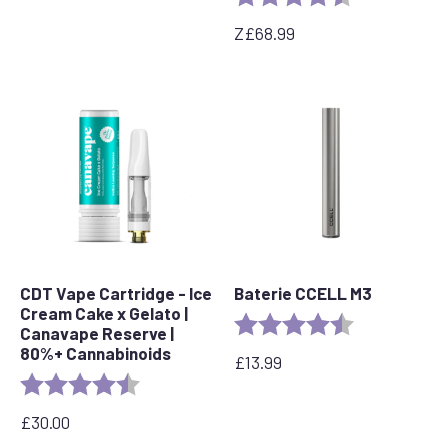
Z
£
68.99
CDT Vape Cartridge - Ice
Baterie CCELL M3
Cream Cake x Gelato |
Rating:
4.7 out of 5 s
Canavape Reserve |
80%+ Cannabinoids
£
13.99
Rating:
4.6 out of 5 stars
£
30.00