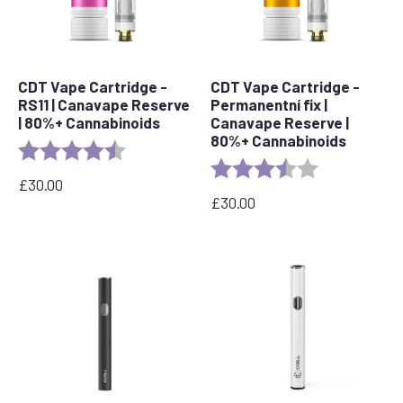
CDT Vape Cartridge -
CDT Vape Cartridge -
RS11 | Canavape Reserve
Permanentní fix |
| 80%+ Cannabinoids
Canavape Reserve |
80%+ Cannabinoids
Rating:
4.7 out of 5 stars
Rating:
3.7 out of 5 s
£
30.00
£
30.00