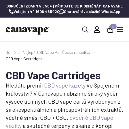
DORUČENÍ ZDARMA £50+ | PŘIPOJTE SE K ODMĚNÁM CANAVAPE
Volejte +44 1608 485420
Chatování ve službě WhatsApp
0
Hledat:
Domů
Nejlepší CBD Vape Pen Česká republika
CBD Vape Cartridges
CBD Vape Cartridges
Hledáte prémii
CBD vape kazety
ve Spojeném
království? V Canavape nabízíme široký výběr
vysoce účinných CBD vape cartů vyrobených z
širokospektrálních a plnospektrálních extraktů,
včetně směsí CBD + CBG,
ovocné CBD vape
vozíky
a skutečné terpeny získané z konopí