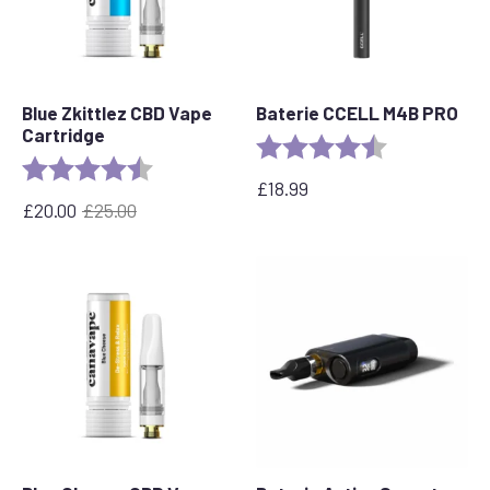
Blue Zkittlez CBD Vape
Baterie CCELL M4B PRO
Cartridge
Rating:
4.6 out of 5 s
Rating:
4.6 out of 5 stars
£
18.99
£
20.00
£
25.00
Původní
Aktuální
cena
cena
byla:
je:
£25.00.
£20.00.