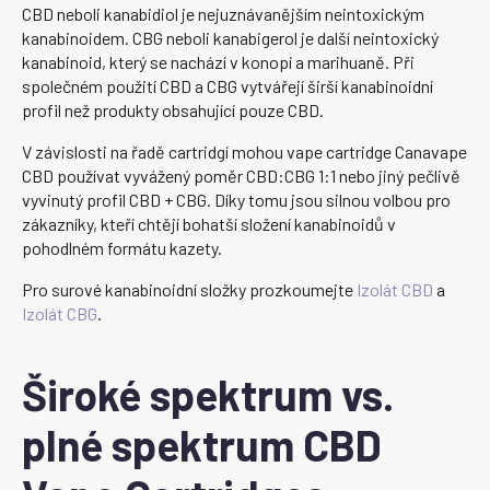
CBD neboli kanabidiol je nejuznávanějším neintoxickým
kanabinoidem. CBG neboli kanabigerol je další neintoxický
kanabinoid, který se nachází v konopí a marihuaně. Při
společném použití CBD a CBG vytvářejí širší kanabinoidní
profil než produkty obsahující pouze CBD.
V závislosti na řadě cartridgí mohou vape cartridge Canavape
CBD používat vyvážený poměr CBD:CBG 1:1 nebo jiný pečlivě
vyvinutý profil CBD + CBG. Díky tomu jsou silnou volbou pro
zákazníky, kteří chtějí bohatší složení kanabinoidů v
pohodlném formátu kazety.
Pro surové kanabinoidní složky prozkoumejte
Izolát CBD
a
Izolát CBG
.
Široké spektrum vs.
plné spektrum CBD