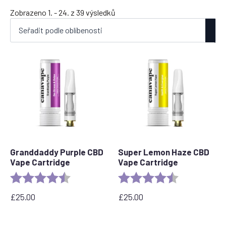
Seřazeno
Zobrazeno 1. - 24. z 39 výsledků
podle
oblíbenosti
Granddaddy Purple CBD
Super Lemon Haze CBD
Vape Cartridge
Vape Cartridge
Rating:
4.5 out of 5 stars
Rating:
4.6 out of 5 s
£
25.00
£
25.00