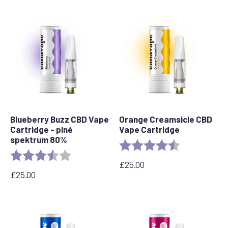
Blueberry Buzz CBD Vape
Orange Creamsicle CBD
Cartridge - plné
Vape Cartridge
spektrum 80%
Rating:
4.2 out of 5 s
Rating:
3.6 out of 5 stars
£
25.00
£
25.00