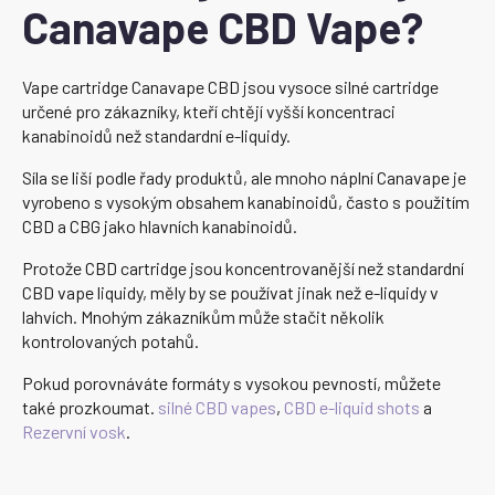
Canavape CBD Vape?
Vape cartridge Canavape CBD jsou vysoce silné cartridge
určené pro zákazníky, kteří chtějí vyšší koncentraci
kanabinoidů než standardní e-liquidy.
Síla se liší podle řady produktů, ale mnoho náplní Canavape je
vyrobeno s vysokým obsahem kanabinoidů, často s použitím
CBD a CBG jako hlavních kanabinoidů.
Protože CBD cartridge jsou koncentrovanější než standardní
CBD vape liquidy, měly by se používat jinak než e-liquidy v
lahvích. Mnohým zákazníkům může stačit několik
kontrolovaných potahů.
Pokud porovnáváte formáty s vysokou pevností, můžete
také prozkoumat.
silné CBD vapes
,
CBD e-liquid shots
a
Rezervní vosk
.