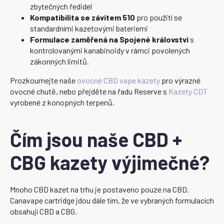
zbytečných ředidel
Kompatibilita se závitem 510
pro použití se
standardními kazetovými bateriemi
Formulace zaměřená na Spojené království
s
kontrolovanými kanabinoidy v rámci povolených
zákonných limitů.
Prozkoumejte naše
ovocné CBD vape kazety
pro výrazné
ovocné chutě, nebo přejděte na řadu Reserve s
Kazety CDT
vyrobené z konopných terpenů.
Čím jsou naše CBD +
CBG kazety výjimečné?
Mnoho CBD kazet na trhu je postaveno pouze na CBD.
Canavape cartridge jdou dále tím, že ve vybraných formulacích
obsahují CBD a CBG.