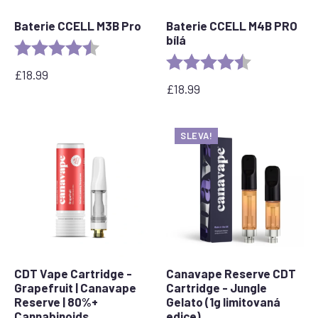
Baterie CCELL M3B Pro
Baterie CCELL M4B PRO
bílá
Rating:
4.8 out of 5 stars
Rating:
4.2 out of 5 s
£
18.99
£
18.99
SLEVA!
CDT Vape Cartridge -
Canavape Reserve CDT
Grapefruit | Canavape
Cartridge - Jungle
Reserve | 80%+
Gelato (1g limitovaná
Cannabinoids
edice)