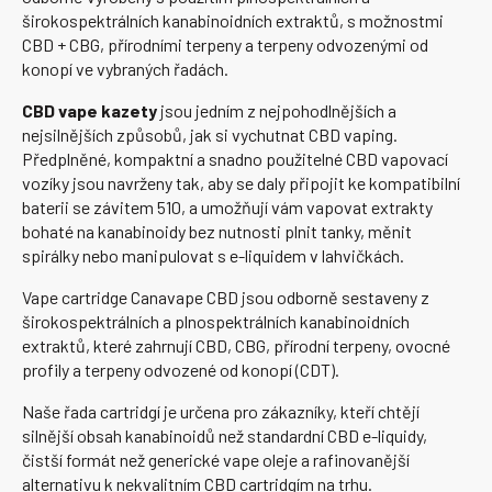
širokospektrálních kanabinoidních extraktů, s možnostmi
CBD + CBG, přírodními terpeny a terpeny odvozenými od
konopí ve vybraných řadách.
CBD vape kazety
jsou jedním z nejpohodlnějších a
nejsilnějších způsobů, jak si vychutnat CBD vaping.
Předplněné, kompaktní a snadno použitelné CBD vapovací
vozíky jsou navrženy tak, aby se daly připojit ke kompatibilní
baterii se závitem 510, a umožňují vám vapovat extrakty
bohaté na kanabinoidy bez nutnosti plnit tanky, měnit
spirálky nebo manipulovat s e-liquidem v lahvičkách.
Vape cartridge Canavape CBD jsou odborně sestaveny z
širokospektrálních a plnospektrálních kanabinoidních
extraktů, které zahrnují CBD, CBG, přírodní terpeny, ovocné
profily a terpeny odvozené od konopí (CDT).
Naše řada cartridgí je určena pro zákazníky, kteří chtějí
silnější obsah kanabinoidů než standardní CBD e-liquidy,
čistší formát než generické vape oleje a rafinovanější
alternativu k nekvalitním CBD cartridgím na trhu.