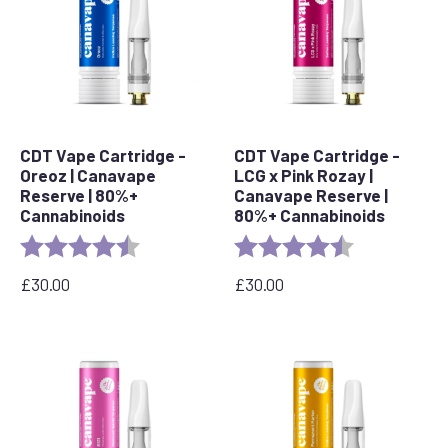
CDT Vape Cartridge -
CDT Vape Cartridge -
Oreoz | Canavape
LCG x Pink Rozay |
Reserve | 80%+
Canavape Reserve |
Cannabinoids
80%+ Cannabinoids
Rating:
4.4 out of 5 stars
Rating:
4.6 out of 5 s
£
30.00
£
30.00