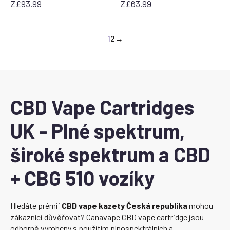
Z
£
93.99
Z
£
63.99
1
2
→
CBD Vape Cartridges
UK - Plné spektrum,
široké spektrum a CBD
+ CBG 510 vozíky
Hledáte prémii
CBD vape kazety Česká republika
mohou
zákazníci důvěřovat? Canavape CBD vape cartridge jsou
odborně vyrobeny s použitím plnospektrálních a