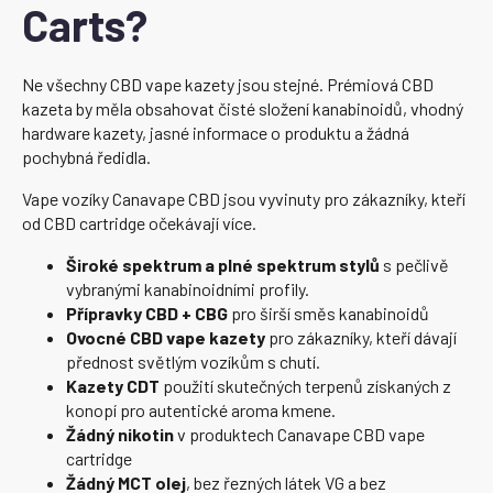
Carts?
Ne všechny CBD vape kazety jsou stejné. Prémiová CBD
kazeta by měla obsahovat čisté složení kanabinoidů, vhodný
hardware kazety, jasné informace o produktu a žádná
pochybná ředidla.
Vape vozíky Canavape CBD jsou vyvinuty pro zákazníky, kteří
od CBD cartridge očekávají více.
Široké spektrum a plné spektrum stylů
s pečlivě
vybranými kanabinoidními profily.
Přípravky CBD + CBG
pro širší směs kanabinoidů
Ovocné CBD vape kazety
pro zákazníky, kteří dávají
přednost světlým vozíkům s chutí.
Kazety CDT
použití skutečných terpenů získaných z
konopí pro autentické aroma kmene.
Žádný nikotin
v produktech Canavape CBD vape
cartridge
Žádný MCT olej
, bez řezných látek VG a bez