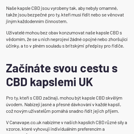
Naše kapsle CBD jsou vyrobeny tak, aby nebyly omamné,
takže jsou bezpečné pro ty, kteří musí řídit nebo se věnovat
jiným každodenním činnostem.
Uživatelé mohou bez obav konzumovat naše kapsle CBD s
vědomím, že se u nich neprojeví žádné opojné nebo zhoršující
účinky, a to v plném souladu s britskými předpisy pro řidiče.
Začínáte svou cestu s
CBD kapslemi UK
Pro ty, kteří s CBD začínají, mohou být kapsle CBD skvělým
úvodem. Nabízejí jasné a přesné dávkování v každé kapsli,
což novým uživatelům pomáhá snadno řídit jejich příjem.
V Canavape.co.uk nabízíme v našich kapslích CBD různé síly a
vzorce, které vyhovují individuálním preferencím a