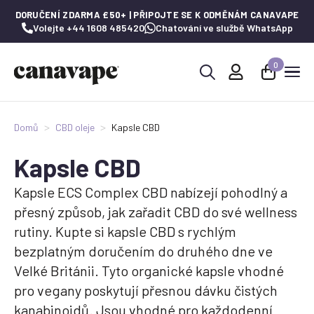
DORUČENÍ ZDARMA £50+ | PŘIPOJTE SE K ODMĚNÁM CANAVAPE
Volejte +44 1608 485420
Chatování ve službě WhatsApp
0
Hledat:
Domů
CBD oleje
Kapsle CBD
Kapsle CBD
Kapsle ECS Complex CBD nabízejí pohodlný a
přesný způsob, jak zařadit CBD do své wellness
rutiny. Kupte si kapsle CBD s rychlým
bezplatným doručením do druhého dne ve
Velké Británii. Tyto organické kapsle vhodné
pro vegany poskytují přesnou dávku čistých
kanabinoidů. Jsou vhodné pro každodenní