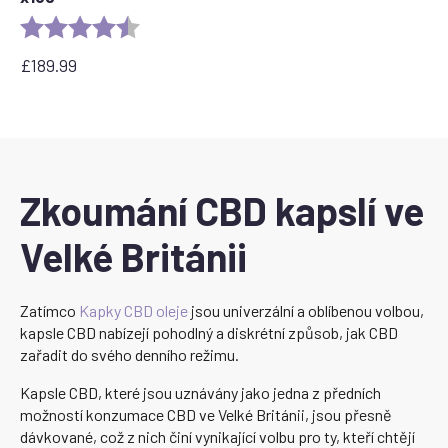
Rating:
4.8 out of 5 stars
£
189.99
Zkoumání CBD kapslí ve
Velké Británii
Zatímco
Kapky CBD oleje
jsou univerzální a oblíbenou volbou,
kapsle CBD nabízejí pohodlný a diskrétní způsob, jak CBD
zařadit do svého denního režimu.
Kapsle CBD, které jsou uznávány jako jedna z předních
možností konzumace CBD ve Velké Británii, jsou přesně
dávkované, což z nich činí vynikající volbu pro ty, kteří chtějí