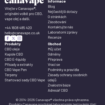
Informace
Blog
Vítejte v Canavape®,
Nejčastější dotazy
originální volbě pro CBD,
O stránkách
vape olej a další.
Zásobování
Kontaktujte nás
+44 1608 485 420
Laboratorní zprávy
hello@canavape.co.uk
Recenze
Produkty
Obchod
CBD oleje
Můj účet
Kapsle CBD
Odměny
CBD E-liquidy
Přeprava
Přísady a extrakty
Vrací se
CBD Vape Pen
Podmínky a pravidla
Terpeny
Zásady ochrany osobních
Startovací sady CBD Vape
údajů
Znalostní báze
Adresář CBD
© 2014-2026 Canavape® všechna práva vyhrazena.
Produkty Canavape procházejí laboratorním testováním třetí