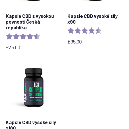
Kapsle CBD s vysokou
Kapsle CBD vysoké síly
pevností Česká
x90
republika
Rating:
4.8 out of 5 s
Rating:
4.8 out of 5 stars
£
95.00
£
35.00
Kapsle CBD vysoké síly
x180