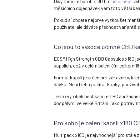
Díky tomu je batoh x180 tím
nejsilnější
výh
měsíčních objednávek vám toto větší bale
Pokud si chcete nejprve vyzkoušet menší 
používáte, ale dáváte přednost variantě
Co jsou to vysoce účinné CBD ka
ECS® High Strength CBD Capsules x180 jso
kapslích, což v celém balení činí celkem 
Formát kapslí je určen pro zákazníky, kt
dávku. Není třeba počítat kapky, používat
Tento výrobek neobsahuje THC ani žádné re
dospělými ve Velké Británii jako potrav
Pro koho je balení kapslí x180 
Multipack x180 je nejvhodnější pro stálé z