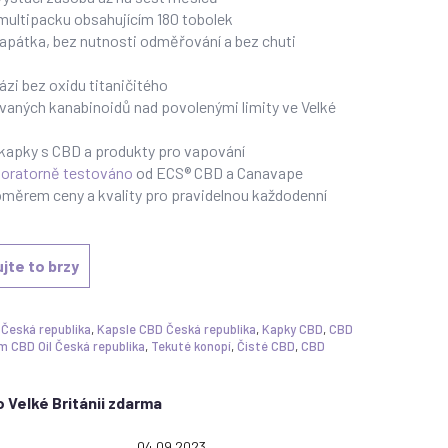
ultipacku obsahujícím 180 tobolek
apátka, bez nutnosti odměřování a bez chuti
ázi bez oxidu titaničitého
ovaných kanabinoidů nad povolenými limity ve Velké
 kapky s CBD a produkty pro vapování
boratorně testováno
od ECS® CBD a Canavape
oměrem ceny a kvality pro pravidelnou každodenní
jte to brzy
 Česká republika
,
Kapsle CBD Česká republika
,
Kapky CBD
,
CBD
m CBD Oil Česká republika
,
Tekuté konopí
,
Čisté CBD
,
CBD
 Velké Británii zdarma
g: 5.0 out of 5 stars
Date:
04.09.2023