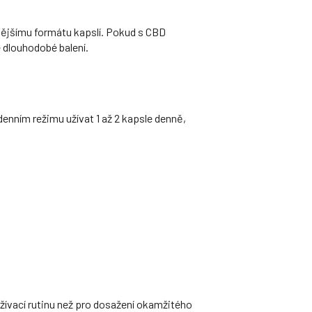
ilnějšímu formátu kapslí. Pokud s CBD
 dlouhodobé balení.
denním režimu užívat 1 až 2 kapsle denně,
užívací rutinu než pro dosažení okamžitého