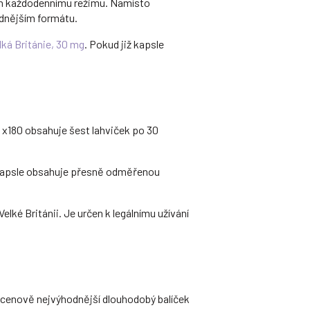
jich každodennímu režimu. Namísto
odnějším formátu.
lká Británie, 30 mg
. Pokud již kapsle
.
 x180 obsahuje šest lahviček po 30
dá kapsle obsahuje přesně odměřenou
ké Británii. Je určen k legálnímu užívání
jí cenově nejvýhodnější dlouhodobý balíček