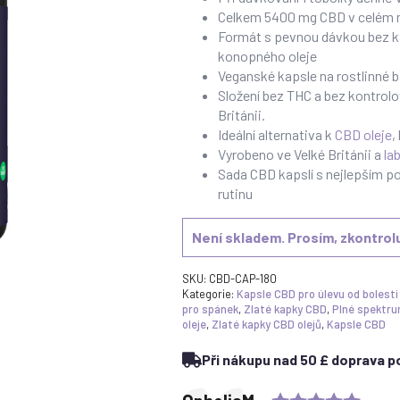
Celkem 5400 mg CBD v celém m
Formát s pevnou dávkou bez k
konopného oleje
Veganské kapsle na rostlinné b
Složení bez THC a bez kontrol
Británii.
Ideální alternativa k
CBD oleje
,
Vyrobeno ve Velké Británii a
la
Sada CBD kapslí s nejlepším p
rutinu
Není skladem. Prosím, zkontrolu
SKU:
CBD-CAP-180
Kategorie:
Kapsle CBD pro úlevu od bolesti
pro spánek
,
Zlaté kapky CBD
,
Plné spektru
oleje
,
Zlaté kapky CBD olejů
,
Kapsle CBD
Při nákupu nad 50 £ doprava po
Ratin
Testimonial