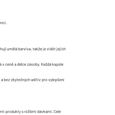
nci.
í umělá barviva, takže je vidět jejich
vá v ceně a délce zásoby. Každá kapsle
í a bez zbytečných aditiv pro vylepšení
mi produkty s nižšími dávkami. Celé