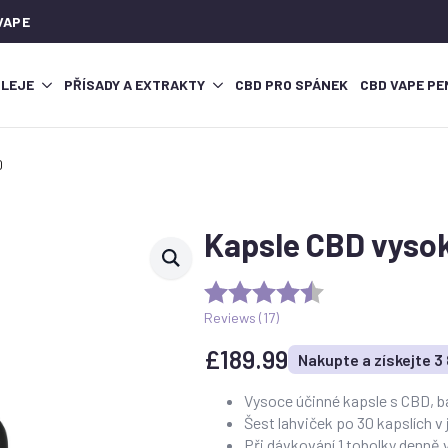
VAPE
OLEJE
PŘÍSADY A EXTRAKTY
CBD PRO SPÁNEK
CBD VAPE PE
0
Kapsle CBD vysok
Reviews (
17
)
£
189.99
Nakupte a získejte 3
Vysoce účinné kapsle s CBD, ba
Šest lahviček po 30 kapslích 
Při dávkování 1 tobolky denně