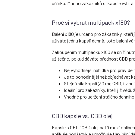
účinku. Mnoho zákazníků si kapsle vybírá 
Proč si vybrat multipack x180?
Balení x180 je určeno pro zákazníky, kte
užíváte jednu kapsli denně, toto balení v
Zakoupením multipacku x180 se sníží nut
užitečné, pokud dáváte přednost CBD prod
Nejvýhodnější nabídka pro pravideln
Je to pohodlnější než objednávat 
Stejná síla kapslí (30 mg CBD) i v ne
Ideální pro zákazníky, kteří již vědí,
Vhodné pro udržení stálého denního
CBD kapsle vs. CBD olej
Kapsle s CBD i CBD olej patří mezi oblíbe
aplikuje pod jazyk a umožňuje flexibilní