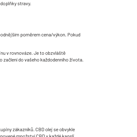
 doplňky stravy.
ejvýhodnějším poměrem cena/výkon. Pokud
inu v rovnováze. Je to obzvláště
o začlení do vašeho každodenního života.
kupiny zákazníků. CBD olej se obvykle
tanovené množství CBD v každé kapsli.