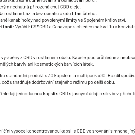
terým nechutná přirozená chuť CBD oleje.
a rostlinné bázi a bez obsahu oxidu titaničitého.
ané kanabinoidy nad povolenými limity ve Spojeném království.
itánii:
Vyrábí ECS® CBD a Canavape s ohledem na kvalitu a konziste
yráběny z CBD v rostlinném obalu. Kapsle jsou průhledné a neobsahuj
mělých barviv ani kosmetických barvicích látek.
 jako standardní produkt s 30 kapslemi a multipack x90. Rozdíl spočí
 což usnadňuje dodržování stejného režimu po delší dobu.
í hledají jednoduchou kapsli s CBD s jasnými údaji o síle, bez příchut
í činí vysoce koncentrovanou kapsli s CBD ve srovnání s mnoha jiný