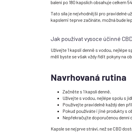
balení po 180 kapslích obsahuje celkem 
Tato síla je nejvhodnější pro pravidelné u
kapslemi teprve začínáte, možná bude lep
Jak používat vysoce účinné CBD 
Užívejte 1 kapsli denně s vodou, nejlépe s
měli byste se však vždy řídit pokyny na 
Navrhovaná rutina
Začněte s 1 kapslí denně.
Užívejte s vodou, nejlépe spolu s jí
Používejte pravidelně každý den při
Pokud používáte i jiné produkty s 
Nepřekračujte doporučenou denní d
Kapsle se nejprve stráví, než se CBD dost