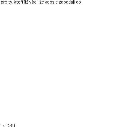
o ty, kteří již vědí, že kapsle zapadají do
lí s CBD.