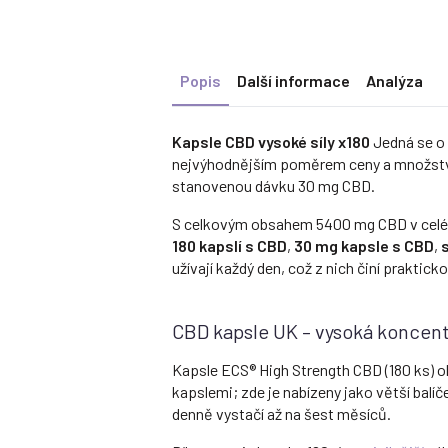
Popis
Další informace
Analýza
Kapsle CBD vysoké síly x180
Jedná se o 
nejvýhodnějším poměrem ceny a množství.
stanovenou dávku 30 mg CBD.
S celkovým obsahem 5400 mg CBD v celém b
180 kapslí s CBD
,
30 mg kapsle s CBD
,
užívají každý den, což z nich činí praktick
CBD kapsle UK – vysoká koncentr
Kapsle ECS® High Strength CBD (180 ks) ob
kapslemi; zde je nabízeny jako větší balíč
denně vystačí až na šest měsíců.