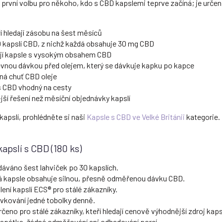
první volbu pro někoho, kdo s CBD kapslemi teprve začíná; je určen pr
ří hledají zásobu na šest měsíců
180 kapslí CBD, z nichž každá obsahuje 30 mg CBD
edají kapsle s vysokým obsahem CBD
pevnou dávkou před olejem, který se dávkuje kapku po kapce
ná chuť CBD oleje
 s CBD vhodný na cesty
nější řešení než měsíční objednávky kapslí
apslí, prohlédněte si naši
Kapsle s CBD ve Velké Británii
kategorie.
apslí s CBD (180 ks)
odáváno šest lahviček po 30 kapslích.
 kapsle obsahuje silnou, přesně odměřenou dávku CBD.
lení kapslí ECS® pro stálé zákazníky.
vkování jedné tobolky denně.
čeno pro stálé zákazníky, kteří hledají cenově výhodnější zdroj kaps
apátka, žádné odměřování ani odhadování porcí.