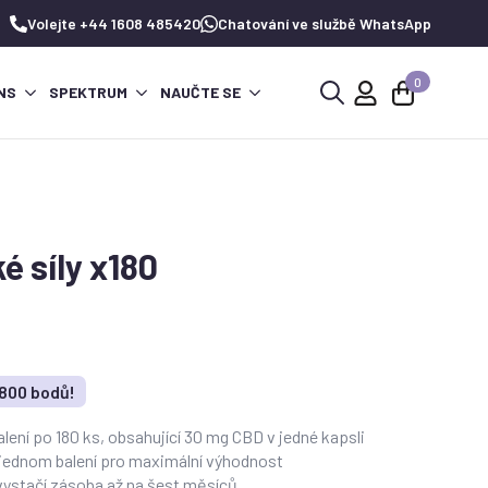
Volejte +44 1608 485420
Chatování ve službě WhatsApp
0
NS
SPEKTRUM
NAUČTE SE
Hledat:
é síly x180
 800 bodů!
lení po 180 ks, obsahující 30 mg CBD v jedné kapsli
v jednom balení pro maximální výhodnost
 vystačí zásoba až na šest měsíců