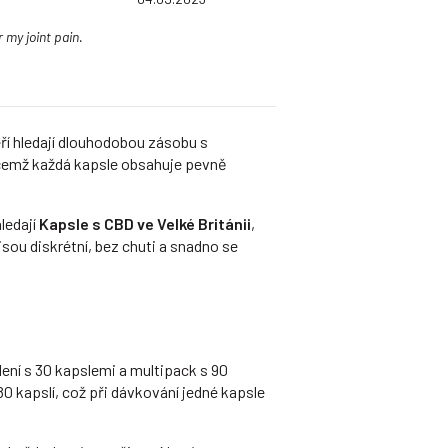
 my joint pain.
eří hledají dlouhodobou zásobu s
ičemž každá kapsle obsahuje pevně
ledají
Kapsle s CBD ve Velké Británii
,
sou diskrétní, bez chuti a snadno se
lení s 30 kapslemi a multipack s 90
80 kapslí, což při dávkování jedné kapsle