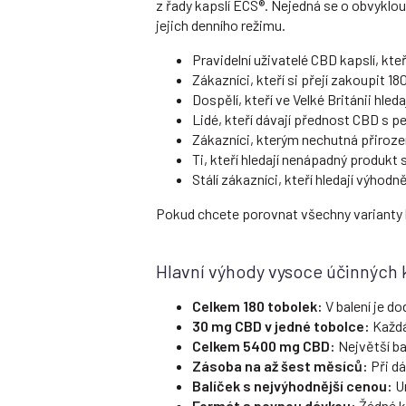
z řady kapslí ECS®. Nejedná se o obvyklou 
jejich denního režimu.
Pravidelní uživatelé CBD kapslí, kte
Zákazníci, kteří si přejí zakoupit 
Dospělí, kteří ve Velké Británii hl
Lidé, kteří dávají přednost CBD s 
Zákazníci, kterým nechutná přiroze
Ti, kteří hledají nenápadný produkt
Stálí zákazníci, kteří hledají výhod
Pokud chcete porovnat všechny varianty k
Hlavní výhody vysoce účinných k
Celkem 180 tobolek:
V balení je d
30 mg CBD v jedné tobolce:
Každá
Celkem 5400 mg CBD:
Největší ba
Zásoba na až šest měsíců:
Při dá
Balíček s nejvýhodnější cenou:
Ur
Formát s pevnou dávkou:
Žádné k