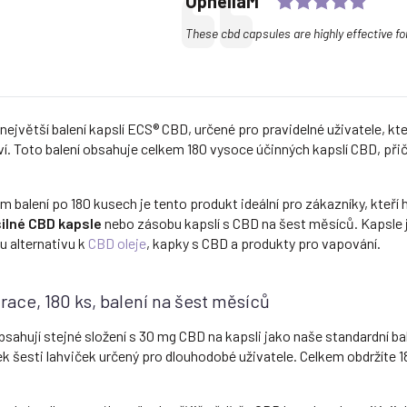
Author:
OpheliaM
Text:
These cbd capsules are highly effective for
největší balení kapslí ECS® CBD, určené pro pravidelné uživatele, kt
 Toto balení obsahuje celkem 180 vysoce účinných kapslí CBD, př
alení po 180 kusech je tento produkt ideální pro zákazníky, kteří h
silné CBD kapsle
nebo zásobu kapslí s CBD na šest měsíců. Kapsle j
ou alternativu k
CBD oleje
, kapky s CBD a produkty pro vapování.
ace, 180 ks, balení na šest měsíců
sahují stejné složení s 30 mg CBD na kapsli jako naše standardní ba
ek šesti lahviček určený pro dlouhodobé uživatele. Celkem obdržíte 1