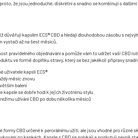
proto, že jsou jednoduché, diskrétní a snadno se kombinují s dalšími
ří již důvěřují kapslím ECS® CBD a hledají dlouhodobou zásobu s n
ám vystačí až na šest měsíců.
nost pravidelného objednávání a pomůže vám to udržet vaši CBD rut
uktu ve formě doplňku stravy, který se bez jakékoli přípravy snadn
é uživatele kapslí ECS®
každý měsíc znovu
jvětším balení
 že kapsle se dobře hodí k jejich životnímu stylu
 režimu užívání CBD po dobu několika měsíců
né formy CBD určené k perorálnímu užití, ale jsou vhodné pro různé s
 dávkování po kapkách. Kapsle s CBD se polykají a poskytují pevně s