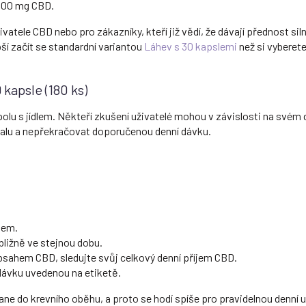
5400 mg CBD.
živatele CBD nebo pro zákazníky, kteří již vědí, že dávají přednost s
ší začít se standardní variantou
Láhev s 30 kapslemi
než si vyberete
kapsle (180 ks)
polu s jídlem. Někteří zkušení uživatelé mohou v závislosti na svém 
obalu a nepřekračovat doporučenou denní dávku.
dlem.
bližně ve stejnou dobu.
obsahem CBD, sledujte svůj celkový denní příjem CBD.
ávku uvedenou na etiketě.
ane do krevního oběhu, a proto se hodí spíše pro pravidelnou denní 