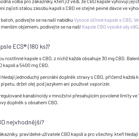
odná volba pro zákazníky, kteří již vědí, že CBD kapsle vyhovují je
ní zajistí stálou zásobu kapslí s CBD ve stejné pevné dávce ve výh
batoh, podívejte se na naši nabídku
Vysoce účinné kapsle s CBD, Ve
 s menším objemem, podívejte se na naši
Kapsle CBD vysoké síly x90
psle ECS® (180 ks)?
u rostlinné kapsle s CBD, z nichž každá obsahuje 30 mg CBD. Balení
180 kapslí a 5400 mg CBD.
eří hledají jednoduchý perorální doplněk stravy s CBD, přičemž kaž
 pipetu, držet olej pod jazykem ani používat vaporizér.
gulované kanabinoidy v množství přesahujícím povolené limity ve Vel
inový doplněk s obsahem CBD.
CBD nejvhodnější?
ákazníky, pravidelné uživatele CBD kapslí a pro všechny, kteří hleda