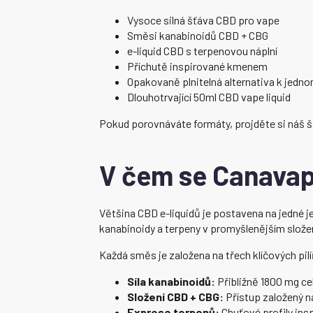
Vysoce silná šťáva CBD pro vape
Směsi kanabinoidů CBD + CBG
e-liquid CBD s terpenovou náplní
Příchutě inspirované kmenem
Opakovaně plnitelná alternativa k jed
Dlouhotrvající 50ml CBD vape liquid
Pokud porovnáváte formáty, projděte si náš š
V čem se Canavap
Většina CBD e-liquidů je postavena na jedné 
kanabinoidy a terpeny v promyšlenějším složen
Každá směs je založena na třech klíčových pilí
Síla kanabinoidů:
Přibližně 1800 mg ce
Složení CBD + CBG:
Přístup založený n
Exprese terpenů:
Chuťové profily ins