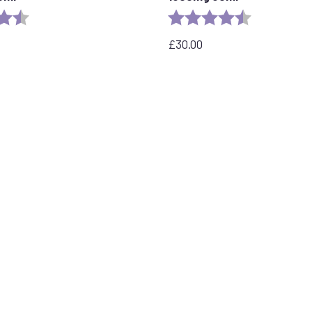
4.8 out of 5 stars
Rating:
4.6 out of 5 
£
30.00