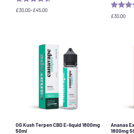
Rating:
£
30.00
-
£
45.00
Rozpětí
£
30.00
cen:
30,00
£
až
45,00
£
OG Kush Terpen CBD E-liquid 1800mg
Ananas Ex
50ml
1800mg 5