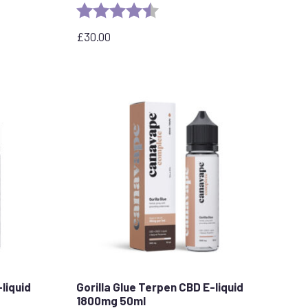
stars
Rating:
4.7 out of 5 stars
£
30.00
liquid
Gorilla Glue Terpen CBD E-liquid
1800mg 50ml