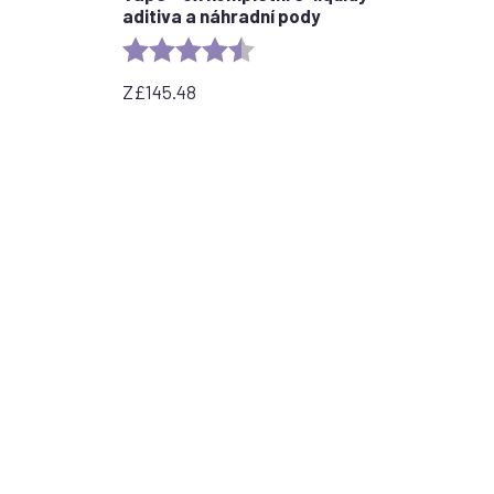
aditiva a náhradní pody
stars
Rating:
4.7 out of 5 stars
Z
£
145.48