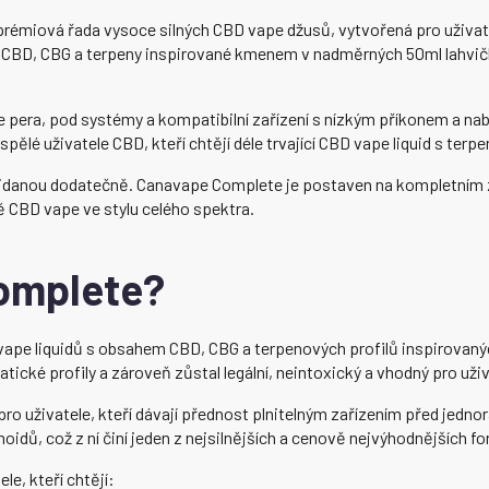
prémiová řada vysoce silných CBD vape džusů, vytvořená pro uživatel
e CBD, CBG a terpeny inspirované kmenem v nadměrných 50ml lahvičk
 pera, pod systémy a kompatibilní zařízení s nízkým příkonem a nab
ělé uživatele CBD, kteří chtějí déle trvající CBD vape liquid s terp
přidanou dodatečně. Canavape Complete je postaven na kompletním z
dě CBD vape ve stylu celého spektra.
omplete?
vape liquidů s obsahem CBD, CBG a terpenových profilů inspirova
tické profily a zároveň zůstal legální, neintoxický a vhodný pro uživ
pro uživatele, kteří dávají přednost plnitelným zařízením před jedn
oidů, což z ní činí jeden z nejsilnějších a cenově nejvýhodnějších 
e, kteří chtějí: