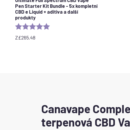
Pen Starter Kit Bundle - 5x kompletní
CBD e Liquid + aditiva a další
produkty
Rating:
5.0 out of 5 stars
Z
£
265.48
Canavape Complet
terpenová CBD Va