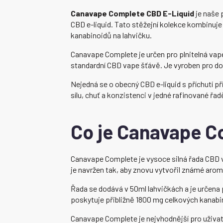
Canavape Complete CBD E-Liquid
je naše 
CBD e-liquid. Tato stěžejní kolekce kombinuj
kanabinoidů na lahvičku.
Canavape Complete je určen pro plnitelná vape
standardní CBD vape šťávě. Je vyroben pro dosp
Nejedná se o obecný CBD e-liquid s příchutí 
sílu, chuť a konzistenci v jedné rafinované řa
Co je Canavape C
Canavape Complete je vysoce silná řada CBD 
je navržen tak, aby znovu vytvořil známé aroma
Řada se dodává v 50ml lahvičkách a je určena 
poskytuje přibližně 1800 mg celkových kanabin
Canavape Complete je nejvhodnější pro uživatel