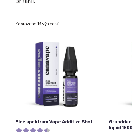
Británii.
Seřazeno
Zobrazeno 13 výsledků
podle
oblíbenosti
Plné spektrum Vape Additive Shot
Granddadd
liquid 18
Rating:
4.6 out of 5 stars