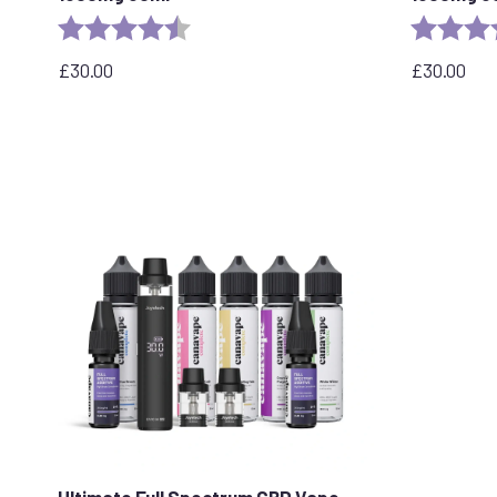
Rating:
4.8 out of 5 stars
Rating:
£
30.00
£
30.00
Ultimate Full Spectrum CBD Vape