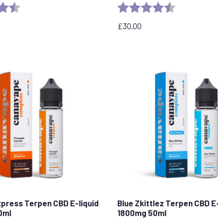
4.8 out of 5 stars
Rating:
4.7 out of 5 
£
30.00
press Terpen CBD E-liquid
Blue Zkittlez Terpen CBD E-
0ml
1800mg 50ml