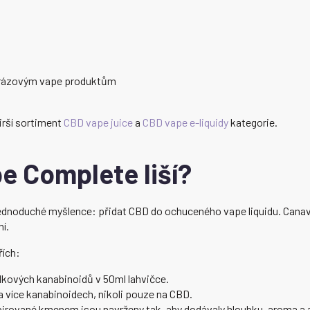
norázovým vape produktům
irší sortiment
CBD vape juice
a
CBD vape e-liquidy
kategorie.
e Complete liší?
jednoduché myšlence: přidat CBD do ochuceného vape liquidu. Cana
í.
řích:
lkových kanabinoidů v 50ml lahvičce.
a více kanabinoidech, nikoli pouze na CBD.
pirované kmenem jsou navrženy tak, aby dodávaly hloubku, aroma a 