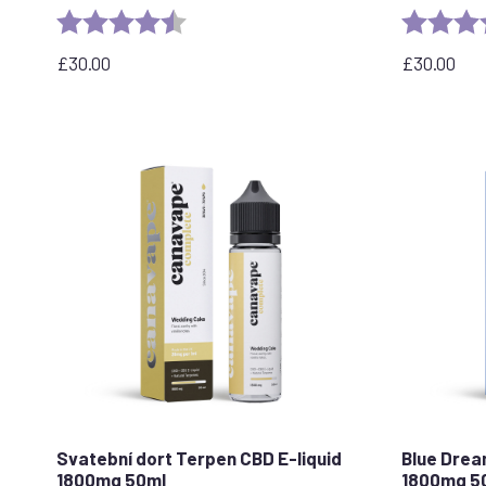
Rating:
4.6 out of 5 stars
Rating:
£
30.00
£
30.00
Svatební dort Terpen CBD E-liquid
Blue Drea
1800mg 50ml
1800mg 5