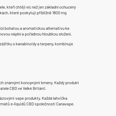
e, kteří chtějí víc než jen základní ochucený
ách, které poskytují přibližně 1800 mg
ízí bohatou a aromatickou alternativu ke
enovou náplní a pořádnou hloubkou složení.
ážitku s kanabinoidy a terpeny, kombinuje
ných známými konopnými kmeny. Každý produkt
atele CBD ve Velké Británii.
orázovými vape produkty. Každá lahvička
formátů e-liquidů CBD společnosti Canavape.