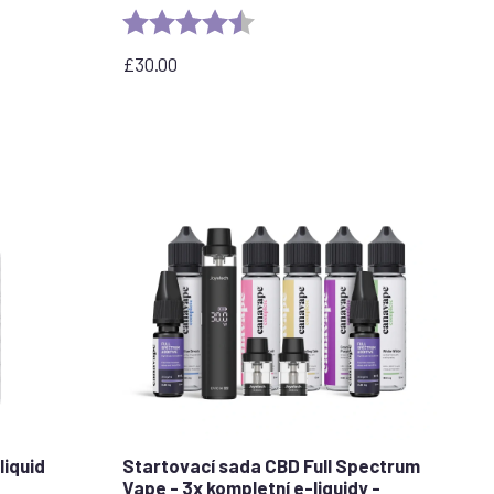
stars
Rating:
4.5 out of 5 stars
£
30.00
liquid
Startovací sada CBD Full Spectrum
Vape - 3x kompletní e-liquidy -