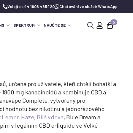
Volejte +44 1608 485420
Chatování ve službě WhatsApp
0
NS
SPEKTRUM
NAUČTE SE
Hledat:
, určená pro uživatele, kteří chtějí bohatší a
ně 1800 mg kanabinoidů a kombinuje CBD a
Canavape Complete, vytvořený pro
jící hodnotu bez nikotinu a jednorázového
r Lemon Haze
,
Bílá vdova
, Blue Dream a
opím v legálním CBD e-liquidu ve Velké