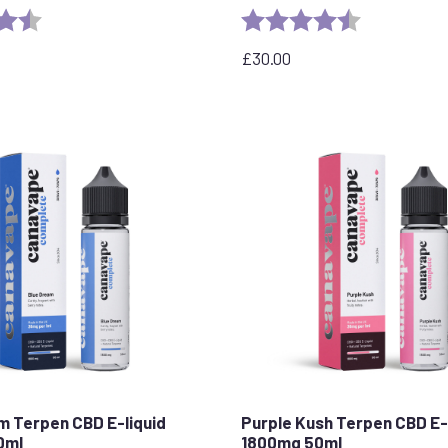
4.8 out of 5 stars
Rating:
4.7 out of 5 
£
30.00
m Terpen CBD E-liquid
Purple Kush Terpen CBD E-
0ml
1800mg 50ml