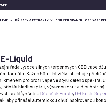
VAPE
OLEJE
PŘÍSADY A EXTRAKTY
CBD PRO SPÁNEK
CBD VAPE PE
E-Liquid
žejní řada vysoce silných terpenových CBD vape džusů
lném formátu. Každá 50ml lahvička obsahuje přibliž
i kmenem pro profil vape ve stylu celého spektra. 
y, přináší hladkou páru, výraznou chuť a dlouhotrva
vých profilů, včetně
Dědeček Purple
,
OG Kush
,
Supe
tak, aby přinášel autentickou chuť inspirovanou kon