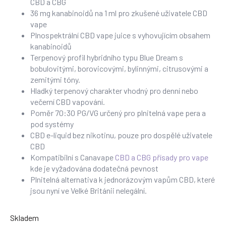
CBD a CBG
36 mg kanabinoidů na 1 ml pro zkušené uživatele CBD
vape
Plnospektrální CBD vape juice s vyhovujícím obsahem
kanabinoidů
Terpenový profil hybridního typu Blue Dream s
bobulovitými, borovicovými, bylinnými, citrusovými a
zemitými tóny.
Hladký terpenový charakter vhodný pro denní nebo
večerní CBD vapování.
Poměr 70:30 PG/VG určený pro plnitelná vape pera a
pod systémy
CBD e-liquid bez nikotinu, pouze pro dospělé uživatele
CBD
Kompatibilní s Canavape
CBD a CBG přísady pro vape
kde je vyžadována dodatečná pevnost
Plnitelná alternativa k jednorázovým vapům CBD, které
jsou nyní ve Velké Británii nelegální.
Skladem