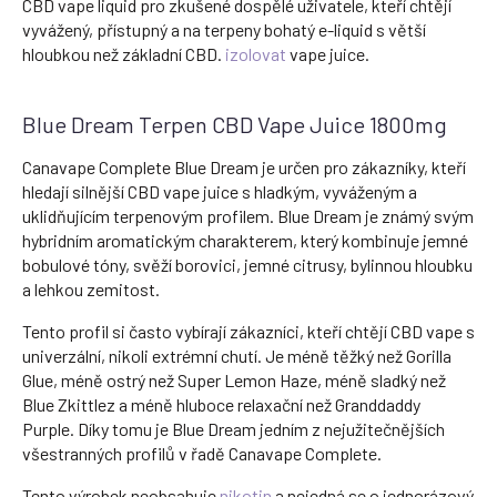
CBD vape liquid pro zkušené dospělé uživatele, kteří chtějí
vyvážený, přístupný a na terpeny bohatý e-liquid s větší
hloubkou než základní CBD.
izolovat
vape juice.
Blue Dream Terpen CBD Vape Juice 1800mg
Canavape Complete Blue Dream je určen pro zákazníky, kteří
hledají silnější CBD vape juice s hladkým, vyváženým a
uklidňujícím terpenovým profilem. Blue Dream je známý svým
hybridním aromatickým charakterem, který kombinuje jemné
bobulové tóny, svěží borovici, jemné citrusy, bylinnou hloubku
a lehkou zemitost.
Tento profil si často vybírají zákazníci, kteří chtějí CBD vape s
univerzální, nikoli extrémní chutí. Je méně těžký než Gorilla
Glue, méně ostrý než Super Lemon Haze, méně sladký než
Blue Zkittlez a méně hluboce relaxační než Granddaddy
Purple. Díky tomu je Blue Dream jedním z nejužitečnějších
všestranných profilů v řadě Canavape Complete.
Tento výrobek neobsahuje
nikotin
a nejedná se o jednorázový