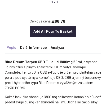
£
8.79
£86.78
Celková cena:
Add All Four To Basket
Popis
Další informace
Analýza
Blue Dream Terpen CBD E-liquid 1800mg 50ml
je vysoce
účinný džus s plným spektrem CBD z řady Canavape
Complete. Tento 50ml CBD e-liquid je určen pro plnitelná vape
pera a pod systémy a kombinuje CBD, CBG a jemný terpenový
profil hybridního typu Blue Dream s vyváženým základem
70:30 PG/VG.
Každá lahvička obsahuje 1800 mg celkových kanabinoidů, což
představuje 36 mg kanabinoidů na 1 ml. Jedná se tak o silný