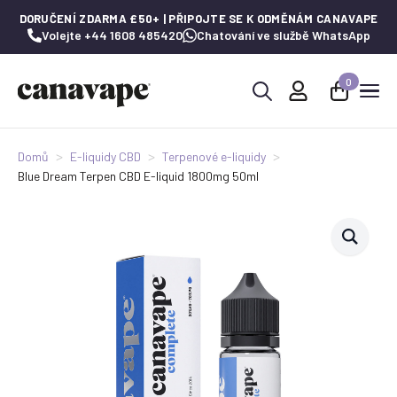
DORUČENÍ ZDARMA £50+ | PŘIPOJTE SE K ODMĚNÁM CANAVAPE
Volejte +44 1608 485420
Chatování ve službě WhatsApp
0
Hledat:
Domů
E-liquidy CBD
Terpenové e-liquidy
Blue Dream Terpen CBD E-liquid 1800mg 50ml