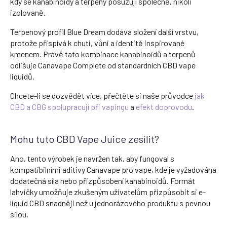
kdy se kanabinoidy a terpeny posuzují společně, nikoli
izolovaně.
Terpenový profil Blue Dream dodává složení další vrstvu,
protože přispívá k chuti, vůni a identitě inspirované
kmenem. Právě tato kombinace kanabinoidů a terpenů
odlišuje Canavape Complete od standardních CBD vape
liquidů.
Chcete-li se dozvědět více, přečtěte si naše průvodce
jak
CBD a CBG spolupracují při vapingu
a
efekt doprovodu
.
Mohu tuto CBD Vape Juice zesílit?
Ano, tento výrobek je navržen tak, aby fungoval s
kompatibilními aditivy Canavape pro vape, kde je vyžadována
dodatečná síla nebo přizpůsobení kanabinoidů. Formát
lahvičky umožňuje zkušeným uživatelům přizpůsobit si e-
liquid CBD snadněji než u jednorázového produktu s pevnou
silou.