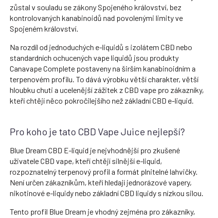
zůstal v souladu se zákony Spojeného království, bez
kontrolovaných kanabinoidů nad povolenými limity ve
Spojeném království.
Na rozdíl od jednoduchých e-liquidů s izolátem CBD nebo
standardních ochucených vape liquidů jsou produkty
Canavape Complete postaveny na širším kanabinoidním a
terpenovém profilu. To dává výrobku větší charakter, větší
hloubku chuti a ucelenější zážitek z CBD vape pro zákazníky,
kteří chtějí něco pokročilejšího než základní CBD e-liquid.
Pro koho je tato CBD Vape Juice nejlepší?
Blue Dream CBD E-liquid je nejvhodnější pro zkušené
uživatele CBD vape, kteří chtějí silnější e-liquid,
rozpoznatelný terpenový profil a formát plnitelné lahvičky.
Není určen zákazníkům, kteří hledají jednorázové vapery,
nikotinové e-liquidy nebo základní CBD liquidy s nízkou silou.
Tento profil Blue Dream je vhodný zejména pro zákazníky,