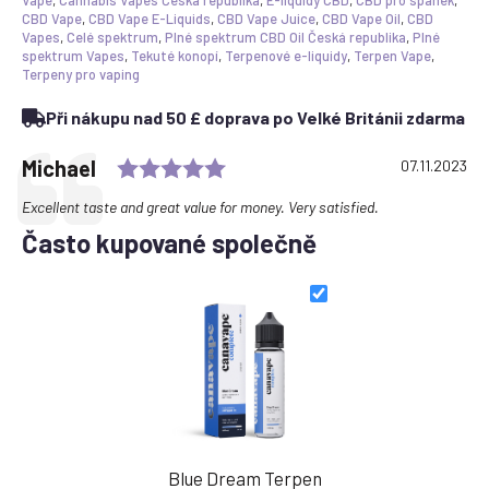
50ml
CBD Vape
,
CBD Vape E-Liquids
,
CBD Vape Juice
,
CBD Vape Oil
,
CBD
množství
Vapes
,
Celé spektrum
,
Plné spektrum CBD Oil Česká republika
,
Plné
spektrum Vapes
,
Tekuté konopí
,
Terpenové e-liquidy
,
Terpen Vape
,
Terpeny pro vaping
Při nákupu nad 50 £ doprava po Velké Británii zdarma
Rating: 5.0 out of 5 stars
Testimonial
Author:
Michael
Date:
07.11.2023
Text:
Excellent taste and great value for money. Very satisfied.
Často kupované společně
Blue Dream Terpen