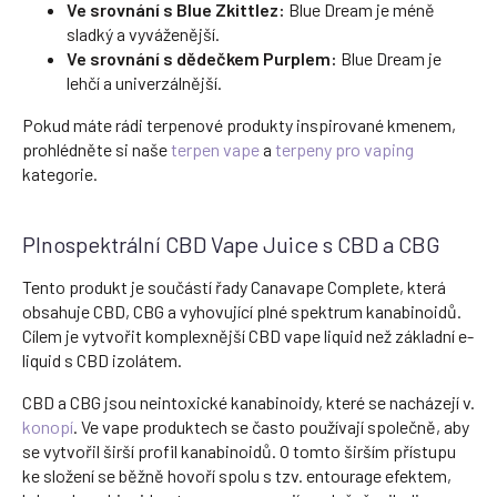
Ve srovnání s Blue Zkittlez:
Blue Dream je méně
sladký a vyváženější.
Ve srovnání s dědečkem Purplem:
Blue Dream je
lehčí a univerzálnější.
Pokud máte rádi terpenové produkty inspirované kmenem,
prohlédněte si naše
terpen vape
a
terpeny pro vaping
kategorie.
Plnospektrální CBD Vape Juice s CBD a CBG
Tento produkt je součástí řady Canavape Complete, která
obsahuje CBD, CBG a vyhovující plné spektrum kanabinoidů.
Cílem je vytvořit komplexnější CBD vape liquid než základní e-
liquid s CBD izolátem.
CBD a CBG jsou neintoxické kanabinoidy, které se nacházejí v.
konopí
. Ve vape produktech se často používají společně, aby
se vytvořil širší profil kanabinoidů. O tomto širším přístupu
ke složení se běžně hovoří spolu s tzv. entourage efektem,