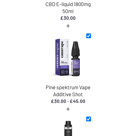
CBD E-liquid 1800mg
50ml
£
30.00
+
Plné spektrum Vape
Additive Shot
Rozpětí
£
30.00
-
£
45.00
+
cen:
30,00
£
až
45,00