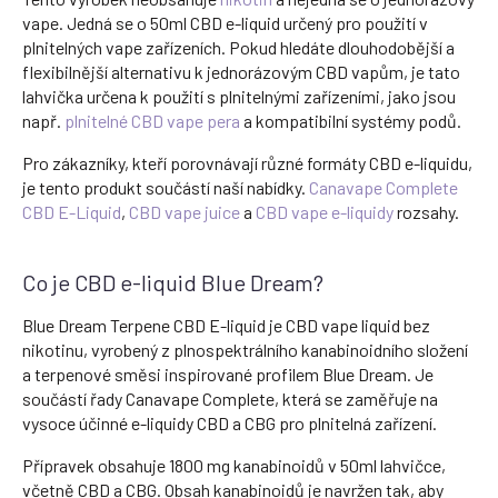
vape. Jedná se o 50ml CBD e-liquid určený pro použití v
plnitelných vape zařízeních. Pokud hledáte dlouhodobější a
flexibilnější alternativu k jednorázovým CBD vapům, je tato
lahvička určena k použití s plnitelnými zařízeními, jako jsou
např.
plnitelné CBD vape pera
a kompatibilní systémy podů.
Pro zákazníky, kteří porovnávají různé formáty CBD e-liquidu,
je tento produkt součástí naší nabídky.
Canavape Complete
CBD E-Liquid
,
CBD vape juice
a
CBD vape e-liquidy
rozsahy.
Co je CBD e-liquid Blue Dream?
Blue Dream Terpene CBD E-liquid je CBD vape liquid bez
nikotinu, vyrobený z plnospektrálního kanabinoidního složení
a terpenové směsi inspirované profilem Blue Dream. Je
součástí řady Canavape Complete, která se zaměřuje na
vysoce účinné e-liquidy CBD a CBG pro plnitelná zařízení.
Přípravek obsahuje 1800 mg kanabinoidů v 50ml lahvičce,
včetně CBD a CBG. Obsah kanabinoidů je navržen tak, aby