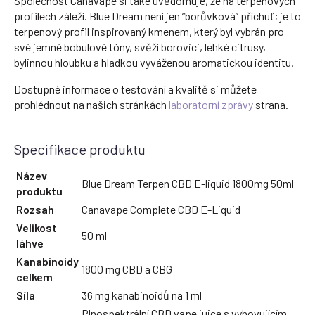
Společnost Canavape si také uvědomuje, že na terpenových
profilech záleží. Blue Dream není jen “borůvková” příchuť; je to
terpenový profil inspirovaný kmenem, který byl vybrán pro
své jemné bobulové tóny, svěží borovici, lehké citrusy,
bylinnou hloubku a hladkou vyváženou aromatickou identitu.
Dostupné informace o testování a kvalitě si můžete
prohlédnout na našich stránkách
laboratorní zprávy
strana.
Specifikace produktu
Název
Blue Dream Terpen CBD E-liquid 1800mg 50ml
produktu
Rozsah
Canavape Complete CBD E-Liquid
Velikost
50 ml
láhve
Kanabinoidy
1800 mg CBD a CBG
celkem
Síla
36 mg kanabinoidů na 1 ml
Plnospektrální CBD vape juice s vyhovujícím