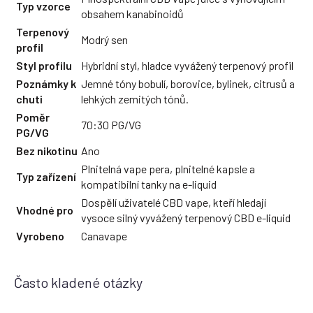
Typ vzorce
obsahem kanabinoidů
Terpenový
Modrý sen
profil
Styl profilu
Hybridní styl, hladce vyvážený terpenový profil
Poznámky k
Jemné tóny bobulí, borovice, bylinek, citrusů a
chuti
lehkých zemitých tónů.
Poměr
70:30 PG/VG
PG/VG
Bez nikotinu
Ano
Plnitelná vape pera, plnitelné kapsle a
Typ zařízení
kompatibilní tanky na e-liquid
Dospělí uživatelé CBD vape, kteří hledají
Vhodné pro
vysoce silný vyvážený terpenový CBD e-liquid
Vyrobeno
Canavape
Často kladené otázky