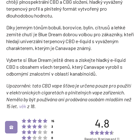
chtějí plnospektrální CBD a CBG složení, hladký vyvážený
terpenový profil a plnitelný formát vytvořený pro
dlouhodobou hodnotu.
Díky jemným tónům bobulí, borovice, bylin, citrusů a lehké
zemité chuti je Blue Dream dobrou volbou pro zákazníky, kteří
hledají univerzální terpenový CBD e-liquid s vyváženým
charakterem, kterým je Canavape známý.
Vyberte si Blue Dream ještě dnes a získejte hladký e-liquid
CBD s obsahem všech terpenů, který Canavape vyrobil s
odbornými znalostmi v oblasti kanabinoidů.
Upozornění: tato CBD vape šťáva je určena pouze pro použití
v elektronických cigaretách a plnitelných vape zařízeních.
Neměla by být používána ani prodávána osobám mladším než
15 let.
věk
z 18.
4.8
Rating 5 out of 5 stars
votes
15
Rating 4 out of 5 stars
votes
3
Rating 3 out of 5 stars
Rating
votes
0
Rating 2 out of 5 stars
votes
4.8
0
Based on 18 ratings and 11