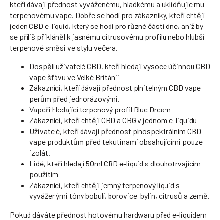
kteří dávají přednost vyváženému, hladkému a uklidňujícímu
terpenovému vape. Dobře se hodí pro zákazníky, kteří chtějí
jeden CBD e-liquid, který se hodí pro různé části dne, aniž by
se příliš přikláněl k jasnému citrusovému profilu nebo hlubší
terpenové směsi ve stylu večera.
Dospělí uživatelé CBD, kteří hledají vysoce účinnou CBD
vape šťávu ve Velké Británii
Zákazníci, kteří dávají přednost plnitelným CBD vape
perům před jednorázovými.
Vapeři hledající terpenový profil Blue Dream
Zákazníci, kteří chtějí CBD a CBG v jednom e-liquidu
Uživatelé, kteří dávají přednost plnospektrálním CBD
vape produktům před tekutinami obsahujícími pouze
izolát.
Lidé, kteří hledají 50ml CBD e-liquid s dlouhotrvajícím
použitím
Zákazníci, kteří chtějí jemný terpenový liquid s
vyváženými tóny bobulí, borovice, bylin, citrusů a země.
Pokud dáváte přednost hotovému hardwaru před e-liquidem