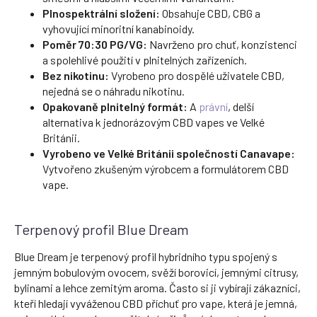
Plnospektrální složení:
Obsahuje CBD, CBG a
vyhovující minoritní kanabinoidy.
Poměr 70:30 PG/VG:
Navrženo pro chuť, konzistenci
a spolehlivé použití v plnitelných zařízeních.
Bez nikotinu:
Vyrobeno pro dospělé uživatele CBD,
nejedná se o náhradu nikotinu.
Opakovaně plnitelný formát:
A
právní
, delší
alternativa k jednorázovým CBD vapes ve Velké
Británii.
Vyrobeno ve Velké Británii společností Canavape:
Vytvořeno zkušeným výrobcem a formulátorem CBD
vape.
Terpenový profil Blue Dream
Blue Dream je terpenový profil hybridního typu spojený s
jemným bobulovým ovocem, svěží borovicí, jemnými citrusy,
bylinami a lehce zemitým aroma. Často si ji vybírají zákazníci,
kteří hledají vyváženou CBD příchuť pro vape, která je jemná,