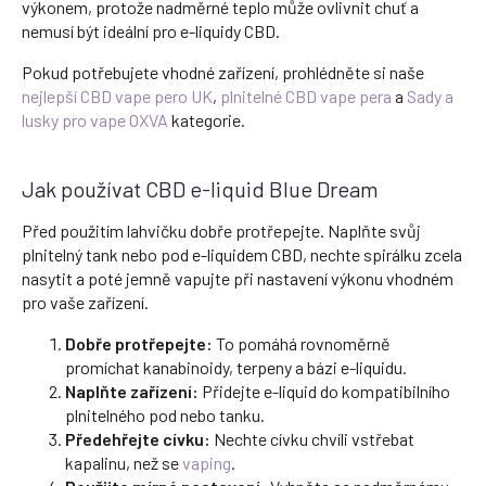
výkonem, protože nadměrné teplo může ovlivnit chuť a
nemusí být ideální pro e-liquidy CBD.
Pokud potřebujete vhodné zařízení, prohlédněte si naše
nejlepší CBD vape pero UK
,
plnitelné CBD vape pera
a
Sady a
lusky pro vape OXVA
kategorie.
Jak používat CBD e-liquid Blue Dream
Před použitím lahvičku dobře protřepejte. Naplňte svůj
plnitelný tank nebo pod e-liquidem CBD, nechte spirálku zcela
nasytit a poté jemně vapujte při nastavení výkonu vhodném
pro vaše zařízení.
Dobře protřepejte:
To pomáhá rovnoměrně
promíchat kanabinoidy, terpeny a bázi e-liquidu.
Naplňte zařízení:
Přidejte e-liquid do kompatibilního
plnitelného pod nebo tanku.
Předehřejte cívku:
Nechte cívku chvíli vstřebat
kapalinu, než se
vaping
.