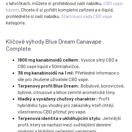
v lahvičkách, můžete si prohlédnout naši nabídku.
CBD vape
kazety
. Chcete-li si pořídit kompletní zařízení a e-liquid,
prohlédněte si naši nabídku.
Startovací sada CBD vape
kategorie.
Klíčové výhody Blue Dream Canavape
Complete
1800 mg kanabinoidů celkem:
Vysoce silný CBD a
CBG vape liquid v 50ml lahvičce.
36 mg kanabinoidů na 1 ml:
Přehledné informace o
síle pro zkušené uživatele CBD vape.
Terpenový profil Blue Dream:
Bobulové, borovicové,
bylinné, citrusové a lehce zemité aromatické tóny.
Hladký a vyvážený chuťový charakter:
Profil
hybridního typu vhodný pro zákazníky, kteří chtějí
všestrannou CBD příchuť pro vape.
Terpenová identita v uklidňujícím stylu:
Jemnější
profil, který se nachází mezi světlejšími denními
směsmi a hlubšími večerními variantami.