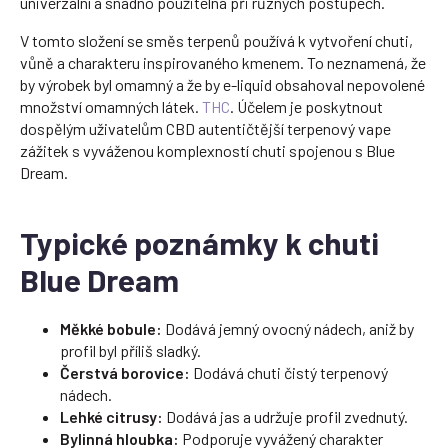
univerzální a snadno použitelná při různých postupech.
V tomto složení se směs terpenů používá k vytvoření chuti,
vůně a charakteru inspirovaného kmenem. To neznamená, že
by výrobek byl omamný a že by e-liquid obsahoval nepovolené
množství omamných látek.
THC
. Účelem je poskytnout
dospělým uživatelům CBD autentičtější terpenový vape
zážitek s vyváženou komplexností chuti spojenou s Blue
Dream.
Typické poznámky k chuti
Blue Dream
Měkké bobule:
Dodává jemný ovocný nádech, aniž by
profil byl příliš sladký.
Čerstvá borovice:
Dodává chuti čistý terpenový
nádech.
Lehké citrusy:
Dodává jas a udržuje profil zvednutý.
Bylinná hloubka:
Podporuje vyvážený charakter