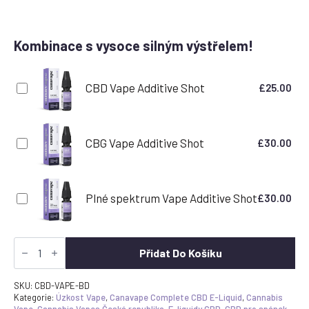
Kombinace s vysoce silným výstřelem!
CBD Vape Additive Shot
£
25.00
CBG Vape Additive Shot
£
30.00
Plné spektrum Vape Additive Shot
£
30.00
Blue
Dream
Přidat Do Košíku
Terpen
CBD
E-
SKU:
CBD-VAPE-BD
liquid
Kategorie:
Úzkost Vape
,
Canavape Complete CBD E-Liquid
,
Cannabis
1800mg
Vape
,
Cannabis Vapes Česká republika
,
E-liquidy CBD
,
CBD pro spánek
,