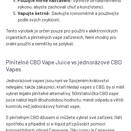
Použijte mírné nastavení:
Vyhněte se nadměrnému
výkonu, abyste zachovali chuť a konzistenci.
Vapujte šetrně:
Dávkujte rovnoměrně a používejte
podle svých zvyklostí.
Tento výrobek je určen pouze pro použití v elektronických
cigaretách a plnitelných vape zařízeních. Není vhodný pro
orální použití a neměl by se polykat.
Plnitelné CBD Vape Juice vs jednorázové CBD
Vapes
Jednorázové vapes jsou nyní ve Spojeném království
nelegální, takže zákazníci, kteří hledají vapes s CBD, by si měli
vybrat legální plnitelné alternativy. 50ml lahvička CBD vape
juice nabízí lepší dlouhodobou hodnotu, méně odpadu a větší
kontrolu než jednorázový formát vape.
S plnitelným CBD džusem si můžete vybrat své zařízení, řídit
spotřebu a případně si e-liquid přizpůsobit pomocí
kompatibilních přísad Canavape. Díky tomu je Canavape