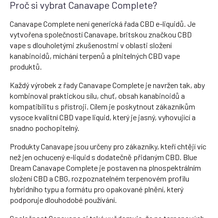
Proč si vybrat Canavape Complete?
Canavape Complete není generická řada CBD e-liquidů. Je
vytvořena společností Canavape, britskou značkou CBD
vape s dlouholetými zkušenostmi v oblasti složení
kanabinoidů, míchání terpenů a plnitelných CBD vape
produktů.
Každý výrobek z řady Canavape Complete je navržen tak, aby
kombinoval praktickou sílu, chuť, obsah kanabinoidů a
kompatibilitu s přístroji. Cílem je poskytnout zákazníkům
vysoce kvalitní CBD vape liquid, který je jasný, vyhovující a
snadno pochopitelný.
Produkty Canavape jsou určeny pro zákazníky, kteří chtějí víc
než jen ochucený e-liquid s dodatečně přidaným CBD. Blue
Dream Canavape Complete je postaven na plnospektrálním
složení CBD a CBG, rozpoznatelném terpenovém profilu
hybridního typu a formátu pro opakované plnění, který
podporuje dlouhodobé používání.