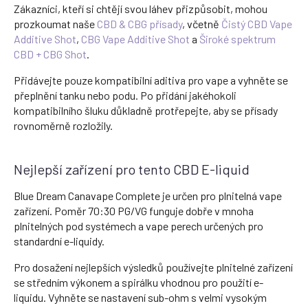
Zákazníci, kteří si chtějí svou láhev přizpůsobit, mohou
prozkoumat naše
CBD & CBG přísady
, včetně
Čistý CBD Vape
Additive Shot
,
CBG Vape Additive Shot
a
Široké spektrum
CBD + CBG Shot
.
Přidávejte pouze kompatibilní aditiva pro vape a vyhněte se
přeplnění tanku nebo podu. Po přidání jakéhokoli
kompatibilního šluku důkladně protřepejte, aby se přísady
rovnoměrně rozložily.
Nejlepší zařízení pro tento CBD E-liquid
Blue Dream Canavape Complete je určen pro plnitelná vape
zařízení. Poměr 70:30 PG/VG funguje dobře v mnoha
plnitelných pod systémech a vape perech určených pro
standardní e-liquidy.
Pro dosažení nejlepších výsledků používejte plnitelné zařízení
se středním výkonem a spirálku vhodnou pro použití e-
liquidu. Vyhněte se nastavení sub-ohm s velmi vysokým