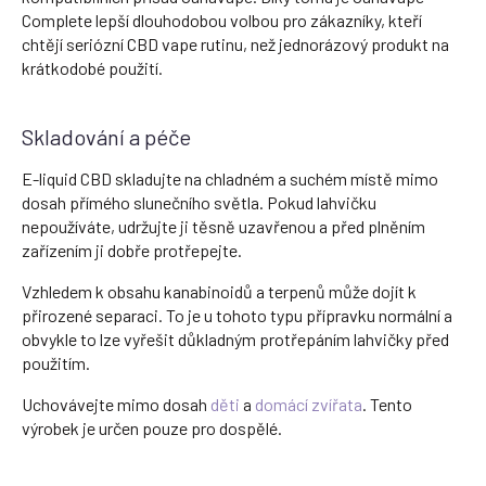
Complete lepší dlouhodobou volbou pro zákazníky, kteří
chtějí seriózní CBD vape rutinu, než jednorázový produkt na
krátkodobé použití.
Skladování a péče
E-liquid CBD skladujte na chladném a suchém místě mimo
dosah přímého slunečního světla. Pokud lahvičku
nepoužíváte, udržujte ji těsně uzavřenou a před plněním
zařízením ji dobře protřepejte.
Vzhledem k obsahu kanabinoidů a terpenů může dojít k
přirozené separaci. To je u tohoto typu přípravku normální a
obvykle to lze vyřešit důkladným protřepáním lahvičky před
použitím.
Uchovávejte mimo dosah
děti
a
domácí zvířata
. Tento
výrobek je určen pouze pro dospělé.