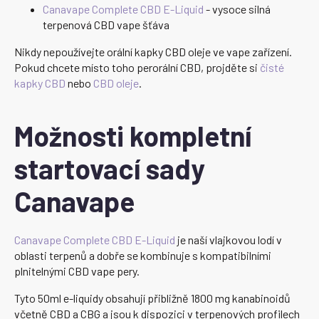
Canavape Complete CBD E-Liquid
- vysoce silná
terpenová CBD vape šťáva
Nikdy nepoužívejte orální kapky CBD oleje ve vape zařízení.
Pokud chcete místo toho perorální CBD, projděte si
čisté
kapky CBD
nebo
CBD oleje
.
Možnosti kompletní
startovací sady
Canavape
Canavape Complete CBD E-Liquid
je naší vlajkovou lodí v
oblasti terpenů a dobře se kombinuje s kompatibilními
plnitelnými CBD vape pery.
Tyto 50ml e-liquidy obsahují přibližně 1800 mg kanabinoidů
včetně CBD a CBG a jsou k dispozici v terpenových profilech