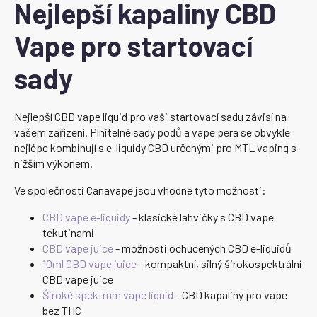
Nejlepší kapaliny CBD
Vape pro startovací
sady
Nejlepší CBD vape liquid pro vaši startovací sadu závisí na
vašem zařízení. Plnitelné sady podů a vape pera se obvykle
nejlépe kombinují s e-liquidy CBD určenými pro MTL vaping s
nižším výkonem.
Ve společnosti Canavape jsou vhodné tyto možnosti:
CBD vape e-liquidy
- klasické lahvičky s CBD vape
tekutinami
CBD vape juice
- možnosti ochucených CBD e-liquidů
10ml CBD vape juice
- kompaktní, silný širokospektrální
CBD vape juice
Široké spektrum vape liquid
- CBD kapaliny pro vape
bez THC