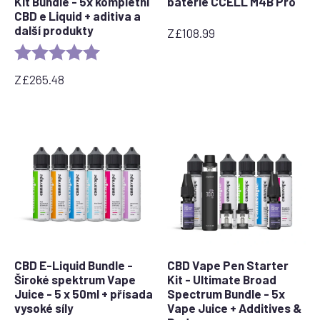
Kit Bundle - 5x kompletní
baterie CCELL M4B Pro
CBD e Liquid + aditiva a
další produkty
Z
£
108.99
Rating:
5.0 out of 5 stars
Z
£
265.48
CBD E-Liquid Bundle -
CBD Vape Pen Starter
Široké spektrum Vape
Kit - Ultimate Broad
Juice - 5 x 50ml + přísada
Spectrum Bundle - 5x
vysoké síly
Vape Juice + Additives &