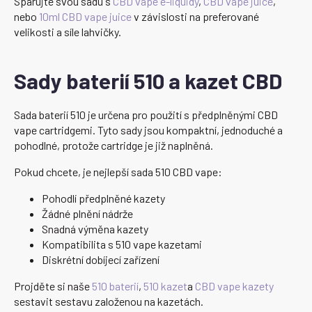
Spárujte svou sadu s
CBD vape e-liquidy
,
CBD vape juice
,
nebo
10ml CBD vape juice
v závislosti na preferované
velikosti a síle lahvičky.
Sady baterií 510 a kazet CBD
Sada baterií 510 je určena pro použití s předplněnými CBD
vape cartridgemi. Tyto sady jsou kompaktní, jednoduché a
pohodlné, protože cartridge je již naplněná.
Pokud chcete, je nejlepší sada 510 CBD vape:
Pohodlí předplněné kazety
Žádné plnění nádrže
Snadná výměna kazety
Kompatibilita s 510 vape kazetami
Diskrétní dobíjecí zařízení
Projděte si naše
510 baterií
,
510 kazet
a
CBD vape kazety
sestavit sestavu založenou na kazetách.