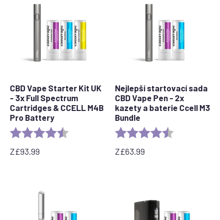
CBD Vape Starter Kit UK
Nejlepší startovací sada
- 3x Full Spectrum
CBD Vape Pen - 2x
Cartridges & CCELL M4B
kazety a baterie Ccell M3
Pro Battery
Bundle
Rating:
4.8 out of 5 stars
Rating:
4.4 out of 5 s
Z
£
93.99
Z
£
63.99