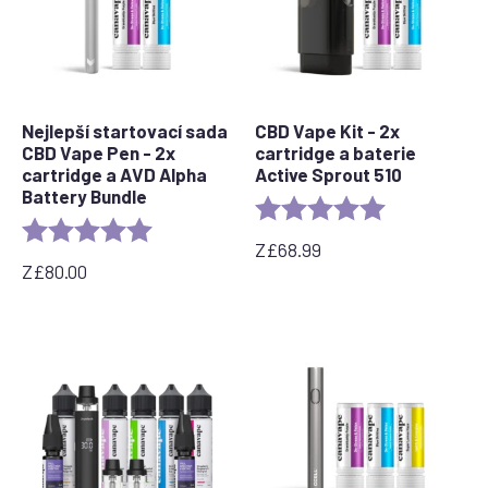
Nejlepší startovací sada
CBD Vape Kit - 2x
CBD Vape Pen - 2x
cartridge a baterie
cartridge a AVD Alpha
Active Sprout 510
Battery Bundle
Rating:
5.0 out of 5 s
Rating:
5.0 out of 5 stars
Z
£
68.99
Z
£
80.00