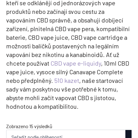
kteří se odklánějí od jednorázových vape
produktů nebo začínají svou cestu za
vapováním CBD správně, a obsahují dobíjecí
zařízení, plnitelná CBD vape pera, kompatibilní
baterie, CBD vape juice, CBD vape cartridge a
možnosti balíčků postavených na legálním
vapování bez nikotinu a kanabinoidů. Ať už
chcete používat
CBD vape e-liquidy
, 10ml CBD
vape juice, vysoce silný Canavape Complete
nebo předplněný.
510 kazet
, naše startovací
sady vám poskytnou vše potřebné k tomu,
abyste mohli začít vapovat CBD s jistotou,
hodnotou a kompatibilitou.
Seřazeno
Zobrazeno 15 výsledků
podle