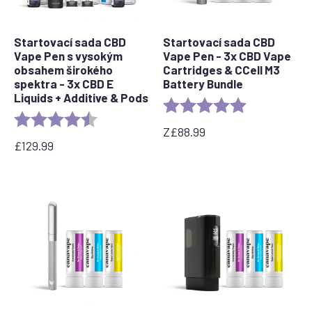
Startovací sada CBD
Startovací sada CBD
Vape Pen s vysokým
Vape Pen - 3x CBD Vape
obsahem širokého
Cartridges & CCell M3
spektra - 3x CBD E
Battery Bundle
Liquids + Additive & Pods
Rating:
5.0 out of 5 s
Rating:
4.5 out of 5 stars
Z
£
88.99
£
129.99