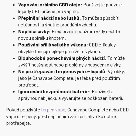
Vapování orálního CBD oleje:
Používejte pouze e-
liquidy CBD určené pro vaping.
Přeplnění nádrží nebo lusků:
To může způsobit
netěsnosti a špatné proudění vzduchu.
Neplnící cívky:
Před prvním použitím vždy nechte
novou spirálku knotem.
Používání příliš velkého výkonu:
CBD e-liquidy
obvykle fungují nejlépe při nižším výkonu.
Dlouhodobé ponechávání plných nádrží:
To může
zvýšit netěsnost nebo problémy s nasycením cívky.
Ne protřepávání terpenových e-liquidů:
Výrobky,
jako je Canavape Complete, je třeba před použitím
protřepat.
Ignorování bezpečnosti baterie:
Používejte
správnou nabíječku a vyvarujte se poškození baterií.
Pokud používáte
terpen vape
, Canavape Complete nebo CBD
vape s terpeny, před naplněním zařízení lahvičku dobře
protřepejte.