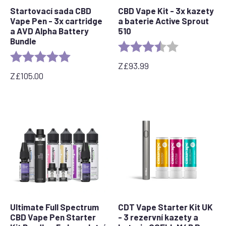
Startovací sada CBD
CBD Vape Kit - 3x kazety
Vape Pen - 3x cartridge
a baterie Active Sprout
a AVD Alpha Battery
510
Bundle
Rating:
3.5 out of 5 s
Rating:
5.0 out of 5 stars
Z
£
93.99
Z
£
105.00
Ultimate Full Spectrum
CDT Vape Starter Kit UK
CBD Vape Pen Starter
- 3 rezervní kazety a