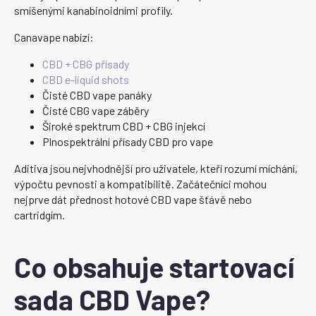
smíšenými kanabinoidními profily.
Canavape nabízí:
CBD + CBG přísady
CBD e-liquid shots
Čisté CBD vape panáky
Čisté CBG vape záběry
Široké spektrum CBD + CBG injekcí
Plnospektrální přísady CBD pro vape
Aditiva jsou nejvhodnější pro uživatele, kteří rozumí míchání,
výpočtu pevnosti a kompatibilitě. Začátečníci mohou
nejprve dát přednost hotové CBD vape šťávě nebo
cartridgím.
Co obsahuje startovací
sada CBD Vape?