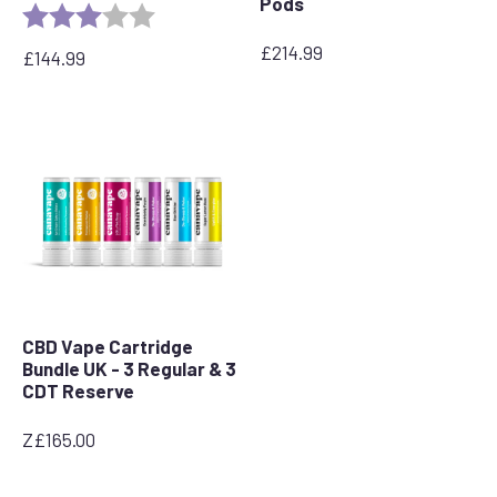
Pods
Rating:
3.0 out of 5 stars
£
214.99
£
144.99
CBD Vape Cartridge
Bundle UK - 3 Regular & 3
CDT Reserve
Z
£
165.00