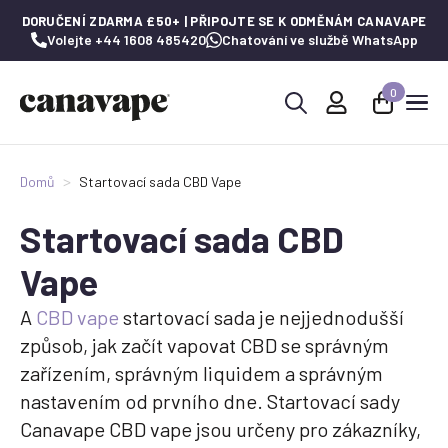
DORUČENÍ ZDARMA £50+ | PŘIPOJTE SE K ODMĚNÁM CANAVAPE
Volejte +44 1608 485420
Chatování ve službě WhatsApp
0
Hledat:
Domů
Startovací sada CBD Vape
Startovací sada CBD
Vape
A
CBD vape
startovací sada je nejjednodušší
způsob, jak začít vapovat CBD se správným
zařízením, správným liquidem a správným
nastavením od prvního dne. Startovací sady
Canavape CBD vape jsou určeny pro zákazníky,