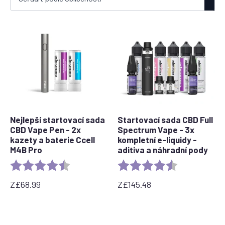
oblíbenosti
Nejlepší startovací sada
Startovací sada CBD Full
CBD Vape Pen - 2x
Spectrum Vape - 3x
kazety a baterie Ccell
kompletní e-liquidy -
M4B Pro
aditiva a náhradní pody
Rating:
4.7 out of 5 stars
Rating:
4.7 out of 5 s
Z
£
68.99
Z
£
145.48