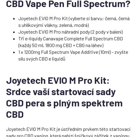
CBD Vape Pen Full Spectrum?
Joyetech EVIO M Pro Kit (vyberte si barvu: černá, černá
s uhlíkovými vlákny, zelená, modrá)
Joyetech EVIO M Pro náhradní pody (2 pody v balení)
Tři e-liquidy Canavape Complete Full Spectrum CBD
(každý 50 ml, 1800 mg CBD + CBG na láhev)
1 x 1200mg Full Spectrum Vape Additive (10ml) - zvyšte
sílu svých CBD e liquidů
Joyetech EVIO M Pro Kit:
Srdce vaší startovací sady
CBD pera s plným spektrem
CBD
Joyetech EVIO M Pro Kit je ústředním prvkem této startovací
sady pro CBD vaping, která nabízí špičkový zážitek z vapingu.