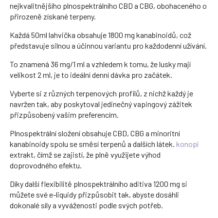
nejkvalitnějšího plnospektrálního CBD a CBG, obohaceného o
přirozeně získané terpeny.
Každá 50ml lahvička obsahuje 1800 mg kanabinoidů, což
představuje silnou a účinnou variantu pro každodenní užívání.
To znamená 36 mg/1 ml a vzhledem k tomu, že lusky mají
velikost 2 ml, je to ideální denní dávka pro začátek.
Vyberte si z různých terpenových profilů, z nichž každý je
navržen tak, aby poskytoval jedinečný vapingový zážitek
přizpůsobený vašim preferencím.
Plnospektrální složení obsahuje CBD, CBG a minoritní
kanabinoidy spolu se směsí terpenů a dalších látek.
konopí
extrakt, čímž se zajistí, že plně využijete výhod
doprovodného efektu.
Díky další flexibilitě plnospektrálního aditiva 1200 mg si
můžete své e-liquidy přizpůsobit tak, abyste dosáhli
dokonalé síly a vyváženosti podle svých potřeb.