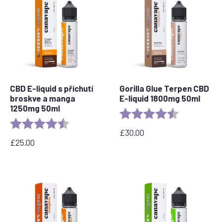
CBD E-liquid s příchutí
Gorilla Glue Terpen CBD
broskve a manga
E-liquid 1800mg 50ml
1250mg 50ml
Rating:
4.5 out of 5 
Rating:
4.7 out of 5 stars
£
30.00
£
25.00