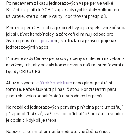
Po nedávném zákazu jednorázových vape per ve Velké
Británii se plnitelné CBD vape sady rychle staly volbou pro
uživatele, kteří si cení kvality i dodržování předpisů.
Plnitelná pera CBD nabízejí spolehlivý a perspektivní způsob,
jak si užívat kanabinoidy, a zároveň eliminují odpad pro
životní prostředí.
právní
nejistotu, která je nyní spojena s
jednorázovými vapes.
Plnitelné sady Canavape jsou vyrobeny s ohledem na výkon a
navrženy tak, aby se daly kombinovat s našimi prémiovými e-
liquidy CBD a CBG.
Ať už si vyberete
široké spektrum
nebo plnospektrální
formule, každé šluknutí přináší čistou, konzistentní páru
plnou aktivních kanabinoidů a přírodních terpenů.
Na rozdíl od jednorázových per vám plnitelná pera umožňují
přizpůsobit si svůj zážitek - od příchuti až po sílu - a snadno
je doplnit, kdykoli je třeba.
Nabízejí také mnohem lepší hodnotu v průběhu času.