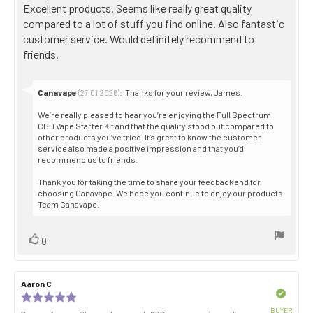
Review
Excellent products. Seems like really great quality
5
stars
text:
compared to a lot of stuff you find online. Also fantastic
customer service. Would definitely recommend to
friends.
Reply
Canavape
:
Thanks for your review, James.
(27.01.2026)
from:
We’re really pleased to hear you’re enjoying the Full Spectrum
CBD Vape Starter Kit and that the quality stood out compared to
other products you’ve tried. It’s great to know the customer
service also made a positive impression and that you’d
recommend us to friends.
Thank you for taking the time to share your feedback and for
choosing Canavape. We hope you continue to enjoy our products.
Team Canavape.
Vote
vote(s)
0
up
Review
Aaron C
Review
author:
date:
Verified
Review
rating:
BUYER