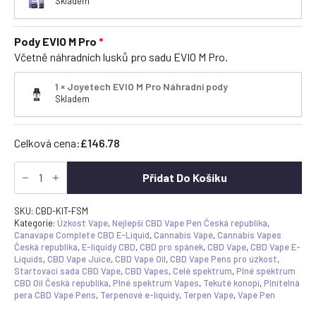
Skladem
Pody EVIO M Pro
Včetně náhradních lusků pro sadu EVIO M Pro.
1 × Joyetech EVIO M Pro Náhradní pody
Skladem
Celková cena:
£
146.78
Full
Spectrum
Přidat Do Košíku
CBD
Vape
Starter
SKU:
CBD-KIT-FSM
Kit
Kategorie:
Úzkost Vape
,
Nejlepší CBD Vape Pen Česká republika
,
-
Canavape Complete CBD E-Liquid
,
Cannabis Vape
,
Cannabis Vapes
3x
Česká republika
,
E-liquidy CBD
,
CBD pro spánek
,
CBD Vape
,
CBD Vape E-
kompletní
Liquids
,
CBD Vape Juice
,
CBD Vape Oil
,
CBD Vape Pens pro úzkost
,
e-
Startovací sada CBD Vape
,
CBD Vapes
,
Celé spektrum
,
Plné spektrum
liquidy
CBD Oil Česká republika
,
Plné spektrum Vapes
,
Tekuté konopí
,
Plnitelná
-
pera CBD Vape Pens
,
Terpenové e-liquidy
,
Terpen Vape
,
Vape Pen
aditiva
a