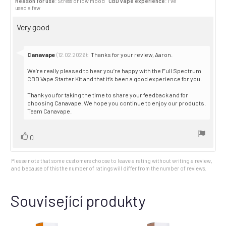
Reason for use
: Stress or low mood
CBD vape experience
: I’ve
5.0
Purch
used a few
out
date:
of
Review
Very good
5
stars
text:
Reply
Canavape
:
Thanks for your review, Aaron.
(12.02.2026)
from:
We’re really pleased to hear you’re happy with the Full Spectrum
CBD Vape Starter Kit and that it’s been a good experience for you.
Thank you for taking the time to share your feedback and for
choosing Canavape. We hope you continue to enjoy our products.
Team Canavape.
Vote
vote(s)
0
up
Please note that some customers choose to leave a rating without writing a review,
and because of this the number of ratings will differ from the number of reviews.
Související produkty