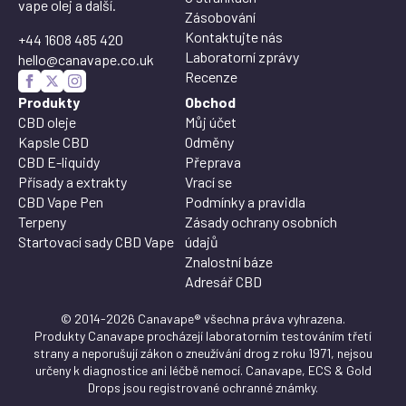
vape olej a další.
Zásobování
Kontaktujte nás
+44 1608 485 420
Laboratorní zprávy
hello@canavape.co.uk
Recenze
Produkty
Obchod
CBD oleje
Můj účet
Kapsle CBD
Odměny
CBD E-liquidy
Přeprava
Přísady a extrakty
Vrací se
CBD Vape Pen
Podmínky a pravidla
Terpeny
Zásady ochrany osobních
Startovací sady CBD Vape
údajů
Znalostní báze
Adresář CBD
© 2014-2026 Canavape® všechna práva vyhrazena.
Produkty Canavape procházejí laboratorním testováním třetí
strany a neporušují zákon o zneužívání drog z roku 1971, nejsou
určeny k diagnostice ani léčbě nemocí. Canavape, ECS & Gold
Drops jsou registrované ochranné známky.