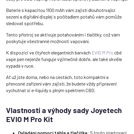
Baterie s kapacitou 1100 mAh vám zajistí dlouhotrvající
sezení a digitální displej s počítadlem potahů vám pomůže
sledovat spotřebu.
Tento přístroj se aktivuje potahováním i tlačítky, což vám
poskytuje všestranné možnosti vapování.
K dispozici ve čtyřech elegantních barvách
EVIO M Pro
cbd
vape pen nejenže funguje výjimečně dobře, ale také skvěle
vypadá v ruce.
Ať už jste doma, nebo na cestách, toto kompaktní a
přenosné zařízení vám zajistí, že budete vždy připraveni
vychutnat si e-liquidy s plným spektrem CBD.
Vlastnosti a výhody sady Joyetech
EVIO M Pro Kit
Ovládání pomocí táhla a tlačítka
: S touto startovací