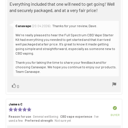
Review
Everything included that one will need to get going! Well
5
stars
text:
and securely packaged, and at a very fair price!
Reply
Canavape
:
Thanks for your review, Dave.
(20.04.2026)
from:
We’re really pleased to hear the Full Spectrum CBD Vape Starter
Kit had everything you needed to get started and that it arrived
well packaged at a fair price. It’s great to know it made getting
going simple and straightforward, especially as someone new to
CBD vaping.
Thank you for taking the time to share your feedback and for
choosing Canavape. We hope you continue to enjoy our products.
Team Canavape.
Vote
vote(s)
0
up
Review
James C
Review
author:
date:
Verified
Review
rating:
BUYER
Reason for use
: General wellbeing
CBD vape experience
: I’ve
5.0
Purch
used a few
Preferred strength
: Not sure yet
out
date:
of