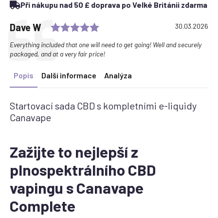
Při nákupu nad 50 £ doprava po Velké Británii zdarma
náhradní
pody
množství
Rating: 5.0 out of 5 stars
Testimonial
Author:
Dave W
Date:
30.03.2026
Text:
Everything included that one will need to get going! Well and securely
packaged, and at a very fair price!
Popis
Další informace
Analýza
Startovací sada CBD s kompletními e-liquidy
Canavape
Zažijte to nejlepší z
plnospektrálního CBD
vapingu s Canavape
Complete