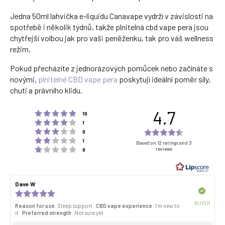
Jedna 50ml lahvička e-liquidu Canavape vydrží v závislosti na
spotřebě i několik týdnů, takže plnitelná cbd vape pera jsou
chytřejší volbou jak pro vaši peněženku, tak pro váš wellness
režim.
Pokud přecházíte z jednorázových pomůcek nebo začínáte s
novými,
plnitelné CBD vape pera
poskytují ideální poměr síly,
chuti a právního klidu.
4.7
Rating 5 out of 5 stars
votes
10
Rating 4 out of 5 stars
votes
1
Rating 3 out of 5 stars
Rating
votes
0
Rating 2 out of 5 stars
votes
4.7
1
Based on 12 ratings and 3
Rating 1 out of 5 stars
reviews
votes
0
out
of
5
Review
Dave W
Review
stars
author:
date:
Verified
Review
rating:
BUYER
Reason for use
: Sleep support
CBD vape experience
: I’m new to
5.0
Purch
it
Preferred strength
: Not sure yet
out
date:
of