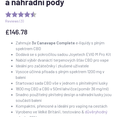
a náhradní pody
Reviews (
3
)
£
146.78
Zahrnuje
3x Canavape Complete
e-liquidy s plným
spektrem CBD
Dodává se s pokročilou sadou Joyetech EVIO M Pro Kit
Nabízí výběr dvanácti terpenových šťáv CBD pro vape
Ideální pro začátečníky i zkušené uživatele
Vysoce účinná přísada s plným spektrem 1200 mg v
balení
Startovací sada CBD vše v jednom s plnitelnými lusky
1800 mg CBD a CBG v 50ml lahvičce (poměr 36 mg/ml)
Snadno použitelný plnitelný design a náhradní lusky jsou
součástí balení
Kompaktní, přenosné a ideální pro vaping na cestách
Vyrobeno ve Velké Británii, testováno &
důvěryhodný