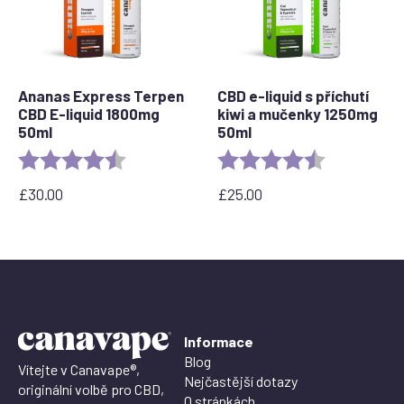
Ananas Express Terpen
CBD e-liquid s příchutí
CBD E-liquid 1800mg
kiwi a mučenky 1250mg
50ml
50ml
Rating:
4.8 out of 5 stars
Rating:
4.5 out of 5 
£
30.00
£
25.00
Informace
Blog
Vítejte v Canavape®,
Nejčastější dotazy
originální volbě pro CBD,
O stránkách