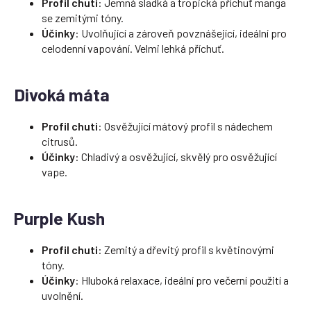
Profil chuti
: Jemná sladká a tropická příchuť manga
se zemitými tóny.
Účinky
: Uvolňující a zároveň povznášející, ideální pro
celodenní vapování. Velmi lehká příchuť.
Divoká máta
Profil chuti
: Osvěžující mátový profil s nádechem
citrusů.
Účinky
: Chladivý a osvěžující, skvělý pro osvěžující
vape.
Purple Kush
Profil chuti
: Zemitý a dřevitý profil s květinovými
tóny.
Účinky
: Hluboká relaxace, ideální pro večerní použití a
uvolnění.