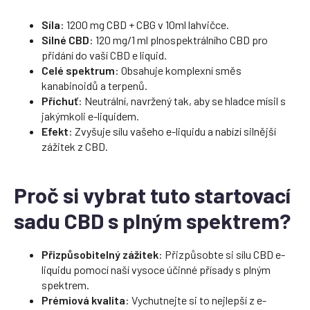
Síla
: 1200 mg CBD + CBG v 10ml lahvičce.
Silné CBD
: 120 mg/1 ml plnospektrálního CBD pro
přidání do vaší CBD e liquid.
Celé spektrum
: Obsahuje komplexní směs
kanabinoidů a terpenů.
Příchuť
: Neutrální, navržený tak, aby se hladce mísil s
jakýmkoli e-liquidem.
Efekt
: Zvyšuje sílu vašeho e-liquidu a nabízí silnější
zážitek z CBD.
Proč si vybrat tuto startovací
sadu CBD s plným spektrem?
Přizpůsobitelný zážitek
: Přizpůsobte si sílu CBD e-
liquidu pomocí naší vysoce účinné přísady s plným
spektrem.
Prémiová kvalita
: Vychutnejte si to nejlepší z e-