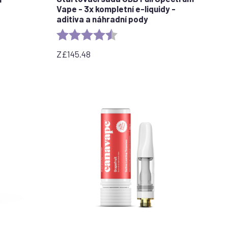
Vape - 3x kompletní e-liquidy -
aditiva a náhradní pody
stars
Rating:
4.7 out of 5 stars
Z
£
145.48