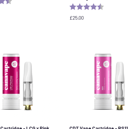
4.7 out of 5 stars
Rating:
4.2 out of 5 
£
25.00
Cartridge - LCG x Pink
CDT Vape Cartridge - RS11 