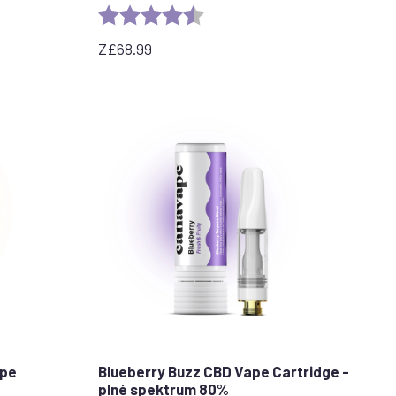
Rating:
4.7 out of 5 stars
Z
£
68.99
ape
Blueberry Buzz CBD Vape Cartridge -
plné spektrum 80%