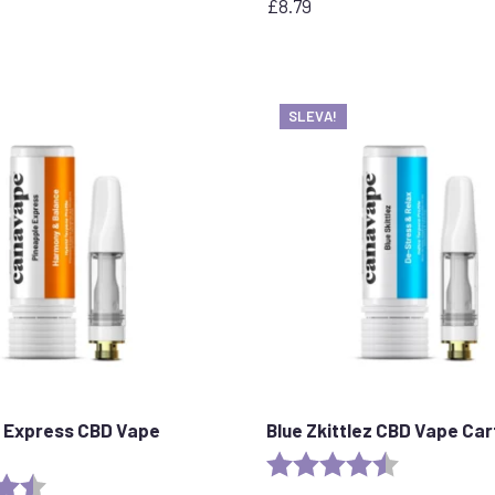
£
8.79
SLEVA!
 Express CBD Vape
Blue Zkittlez CBD Vape Car
Rating:
4.6 out of 5 
4.6 out of 5 stars