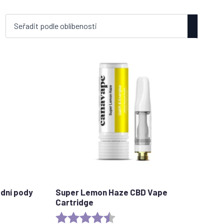
dní pody
Super Lemon Haze CBD Vape
Cartridge
stars
Rating:
4.6 out of 5 stars