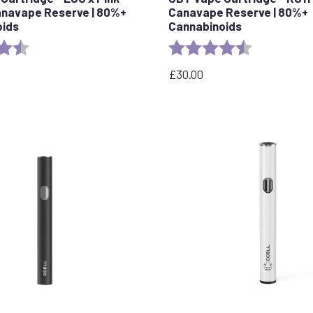
anavape Reserve | 80%+
Canavape Reserve | 80%+
oids
Cannabinoids
4.6 out of 5 stars
Rating:
4.7 out of 5 
£
30.00