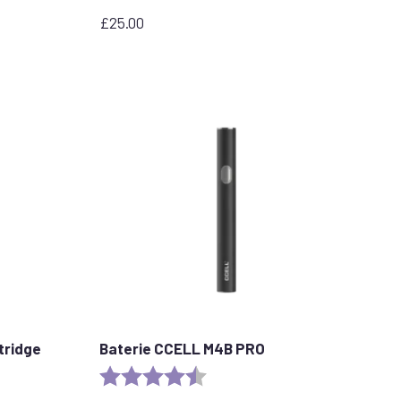
£
25.00
tridge
Baterie CCELL M4B PRO
stars
Rating:
4.6 out of 5 stars