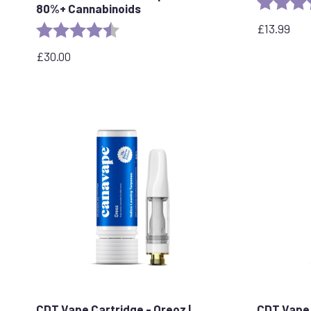
Rating:
80%+ Cannabinoids
£
13.99
Rating:
4.6 out of 5 stars
£
30.00
CDT Vape Cartridge - Oreoz |
CDT Vape 