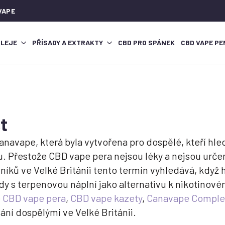
VAPE
OLEJE
PŘÍSADY A EXTRAKTY
CBD PRO SPÁNEK
CBD VAPE PE
t
navape, která byla vytvořena pro dospělé, kteří hled
. Přestože CBD vape pera nejsou léky a nejsou určen
íků ve Velké Británii tento termín vyhledává, když 
idy s terpenovou náplní jako alternativu k nikotino
é CBD vape pera
,
CBD vape kazety
,
Canavape Complet
ní dospělými ve Velké Británii.