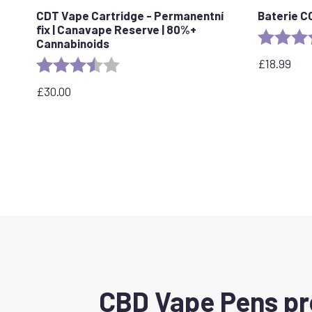
CDT Vape Cartridge - Permanentní
Baterie C
fix | Canavape Reserve | 80%+
Rating:
Cannabinoids
£
18.99
Rating:
3.7 out of 5 stars
£
30.00
CBD Vape Pens pro