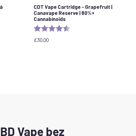
lá
CDT Vape Cartridge - Grapefruit |
Canavape Reserve | 80%+
stars
Cannabinoids
Rating:
4.6 out of 5 stars
£
30.00
CBD Vape bez