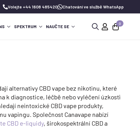
Volejte +44 1608 485420
Chatování ve službě WhatsApp
0
NS
SPEKTRUM
NAUČTE SE
Hledat:
ají alternativy CBD vape bez nikotinu, které
a k diagnostice, léčbě nebo vyléčení úzkosti
hledají neintoxické CBD vape produkty,
vému vapingu. Společnost Canavape nabízí
e CBD e-liquidy
, širokospektrální CBD a