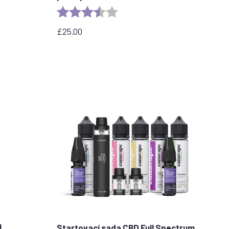
stars
Rating:
3.6 out of 5 stars
£
25.00
|
Startovací sada CBD Full Spectrum