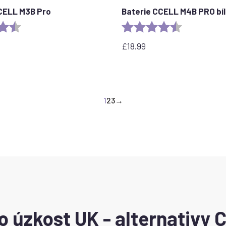
CELL M3B Pro
Baterie CCELL M4B PRO bí
4.8 out of 5 stars
Rating:
4.2 out of 5 
£
18.99
1
2
3
→
 úzkost UK - alternativy 