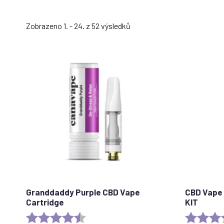
Seřazeno
Zobrazeno 1. - 24. z 52 výsledků
podle
oblíbenosti
Granddaddy Purple CBD Vape
CBD Vape 
Cartridge
KIT
Rating:
4.5 out of 5 stars
Rating: