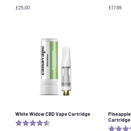
£
25.00
£
17.99
White Widow CBD Vape Cartridge
Pineapple
Cartridge
Rating:
4.6 out of 5 stars
Rating: