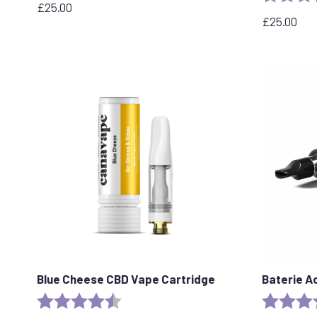
£
25.00
£
25.00
Blue Cheese CBD Vape Cartridge
Baterie A
Rating:
4.5 out of 5 stars
Rating: