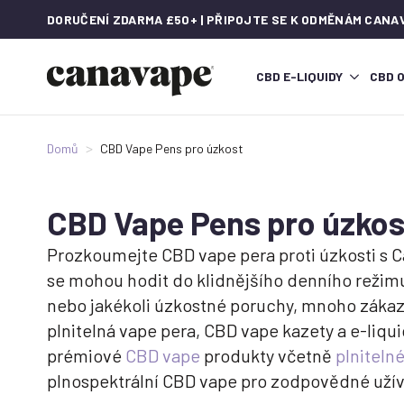
DORUČENÍ ZDARMA £50+ | PŘIPOJTE SE K ODMĚNÁM CANA
CBD E-LIQUIDY
CBD 
Domů
CBD Vape Pens pro úzkost
CBD Vape Pens pro úzkos
Prozkoumejte CBD vape pera proti úzkosti s Ca
se mohou hodit do klidnějšího denního režimu
nebo jakékoli úzkostné poruchy, mnoho zákazn
plnitelná vape pera, CBD vape kazety a e-liqu
prémiové
CBD vape
produkty včetně
plniteln
plnospektrální CBD vape pro zodpovědné užívá