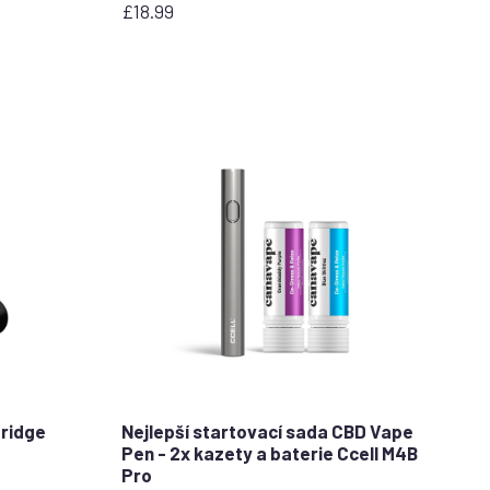
£
18.99
tridge
Nejlepší startovací sada CBD Vape
Pen - 2x kazety a baterie Ccell M4B
stars
Pro