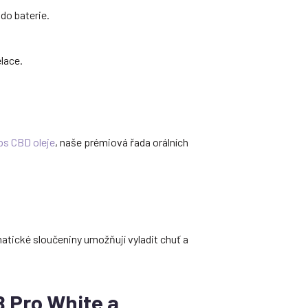
do baterie.
lace.
ps CBD oleje
, naše prémiová řada orálních
matické sloučeniny umožňují vyladit chuť a
B Pro White a