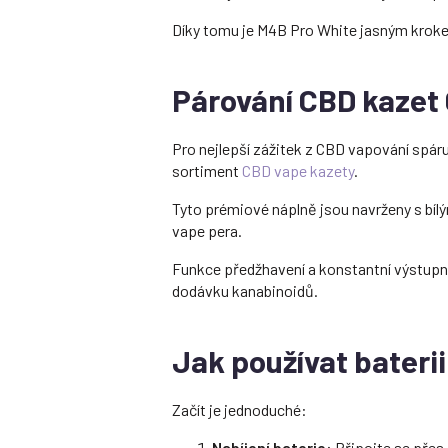
Díky tomu je M4B Pro White jasným kroke
Párování CBD kazet
Pro nejlepší zážitek z CBD vapování spá
sortiment
CBD vape kazety
.
Tyto prémiové náplně jsou navrženy s bíl
vape pera.
Funkce předžhavení a konstantní výstupní
dodávku kanabinoidů.
Jak používat bateri
Začít je jednoduché:
Nabíjení baterie:
Připojte se přes 