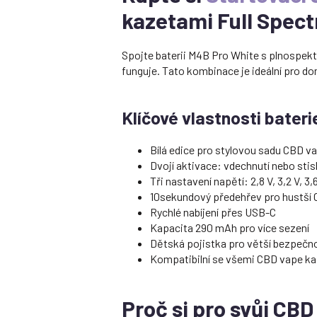
kazetami Full Spec
Spojte baterii M4B Pro White s plnospek
funguje. Tato kombinace je ideální pro domá
Klíčové vlastnosti bater
Bílá edice pro stylovou sadu CBD v
Dvojí aktivace: vdechnutí nebo stisk
Tři nastavení napětí: 2,8 V, 3,2 V, 3,
10sekundový předehřev pro hustší 
Rychlé nabíjení přes USB-C
Kapacita 290 mAh pro více sezení
Dětská pojistka pro větší bezpečn
Kompatibilní se všemi CBD vape ka
Proč si pro svůj CB