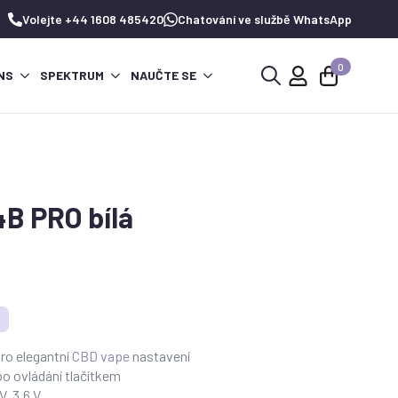
Volejte +44 1608 485420
Chatování ve službě WhatsApp
0
NS
SPEKTRUM
NAUČTE SE
Hledat:
B PRO bílá
pro elegantní
CBD vape
nastavení
o ovládání tlačítkem
V, 3,6 V