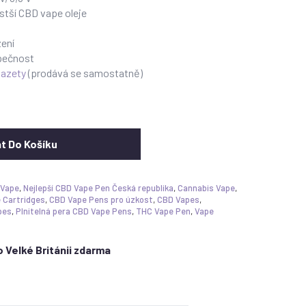
stší CBD vape oleje
ení
zpečnost
azety
(prodává se samostatně)
at Do Košíku
 Vape
,
Nejlepší CBD Vape Pen Česká republika
,
Cannabis Vape
,
 Cartridges
,
CBD Vape Pens pro úzkost
,
CBD Vapes
,
pes
,
Plnitelná pera CBD Vape Pens
,
THC Vape Pen
,
Vape
 Velké Británii zdarma