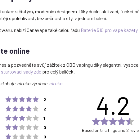
nkce s čistým, moderním designem. Díky duální aktivaci, funkci pře
tějí spolehlivost, bezpečnost a styl v jednom balení.
rdwaru, nabízí Canavape také celou řadu
Baterie 510 pro vape kazety
te online
dnes a pozvedněte svůj zážitek z CBD vapingu díky elegantní, vysoce
 startovací sady zde
pro celý balíček.
vztahuje záruka výrobce
záruka
.
4.2
Rating 5 out of 5 stars
votes
2
Rating 4 out of 5 stars
votes
2
Rating 3 out of 5 stars
votes
1
Ra
Rating 2 out of 5 stars
votes
4.
0
Based on 5 ratings and 2 revi
ou
Rating 1 out of 5 stars
votes
0