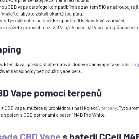
nou CBD vape cartridge kompatibilní se závitem 510 a našroubujte ji 
inhalujte, abyste získali okamžitou páru.
vojitým kliknutím na tlačítko spustíte 10sekundové zahřívání.
tím můžete přepínat mezi 2,8 V, 3,2 V nebo 3,6 V pro přizpůsobené re
aping
, kteří dávají přednost alternativě, dodává Canavape také
Gold Dro
užívat kanabinoidy bez použití vape pera.
BD Vape pomocí terpenů
k z CBD vape, můžete si prohlédnout naši kolekci.
terpeny
. Tyto aro
e spojení s CBD patronami a baterií M4B Pro White.
 sada CBD Vape
s baterií CCell M4