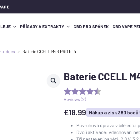
VAPE
OLEJE
PŘÍSADY A EXTRAKTY
CBD PRO SPÁNEK
CBD VAPE PE
rtridges
Baterie CCELL M4B PRO bílá
Baterie CCELL M4
Reviews (
2
)
£
18.99
Nákup a zisk 380 bodů!
Povrchová úprava v bílé edici 
Dvojí aktivace: vdechování neb
Tři nastavení napětí: 2,8 V, 3,2 