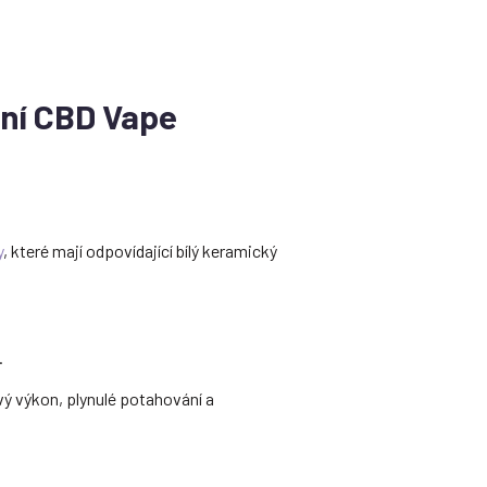
ení CBD Vape
y
, které mají odpovídající bílý keramický
.
vý výkon, plynulé potahování a