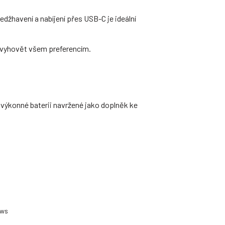
džhavení a nabíjení přes USB-C je ideální
vyhovět všem preferencím.
 výkonné baterii navržené jako doplněk ke
ting
2
ews
t