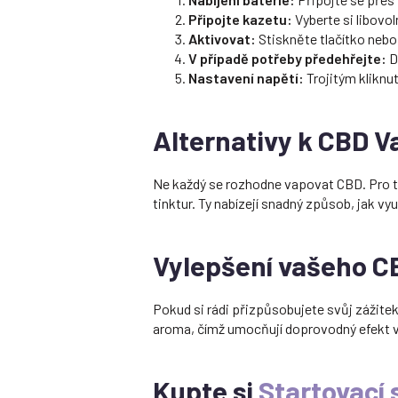
Připojte kazetu:
Vyberte si libovol
Aktivovat:
Stiskněte tlačítko nebo 
V případě potřeby předehřejte:
D
Nastavení napětí:
Trojitým kliknu
Alternativy k CBD V
Ne každý se rozhodne vapovat CBD. Pro ty
tinktur. Ty nabízejí snadný způsob, jak vy
Vylepšení vašeho C
Pokud si rádi přizpůsobujete svůj zážite
aroma, čímž umocňují doprovodný efekt v
Kupte si
Startovací