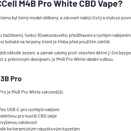
CCell M4B Pro White CBD Vape?
 čemu byl černý model oblíbený, a zároveň nabízí čistý a stylový pov
nebo tlačítkem), funkcí 10sekundového předžhavení a rychlým nabíjen
ěsi bohaté na terpeny, které je třeba před použitím zahřát.
drží několik sezení, a zámek odolný proti otevření dětmi ji činí be
st s prémiovým designem, je M4B Pro White ideální volbou.
M3B Pro
ro je M4B Pro White výkonnější.
es USB-C pro rychlejší nabíjení
dehřevu pro hustší CBD oleje
zvýšenou odolností
oplněk ke keramickým náustkovým kazetám