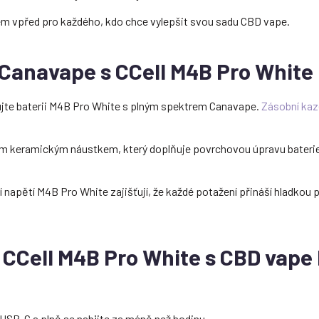
m vpřed pro každého, kdo chce vylepšit svou sadu CBD vape.
 Canavape s CCell M4B Pro White
rujte baterii M4B Pro White s plným spektrem Canavape.
Zásobní ka
ým keramickým náustkem, který doplňuje povrchovou úpravu baterie
 napětí M4B Pro White zajišťují, že každé potažení přináší hladkou 
i CCell M4B Pro White s CBD vape
USB-C a plně se nabijte za méně než hodinu.