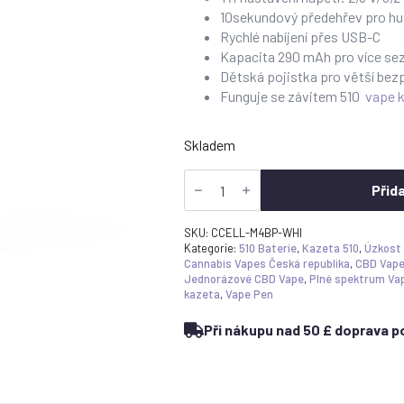
10sekundový předehřev pro hu
Rychlé nabíjení přes USB-C
Kapacita 290 mAh pro více sez
Dětská pojistka pro větší be
Funguje se závitem 510
vape k
Skladem
CCELL
M4B
Přid
PRO
Battery
White
SKU:
CCELL-M4BP-WHI
množství
Kategorie:
510 Baterie
,
Kazeta 510
,
Úzkost
Cannabis Vapes Česká republika
,
CBD Vape
Jednorázové CBD Vape
,
Plné spektrum Va
kazeta
,
Vape Pen
Při nákupu nad 50 £ doprava po