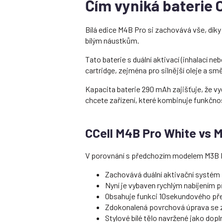
Čím vyniká baterie 
Bílá edice M4B Pro si zachovává vše, díky
bílým náustkům.
Tato baterie s duální aktivací (inhalací 
cartridge, zejména pro silnější oleje a sm
Kapacita baterie 290 mAh zajišťuje, že vy
chcete zařízení, které kombinuje funkčno
CCell M4B Pro White vs 
V porovnání s předchozím modelem M3B P
Zachovává duální aktivační systém
Nyní je vybaven rychlým nabíjením př
Obsahuje funkci 10sekundového pře
Zdokonalená povrchová úprava se 
Stylové bílé tělo navržené jako d