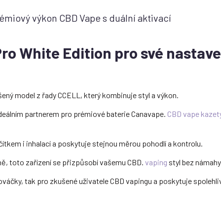
émiový výkon CBD Vape s duální aktivací
Pro White Edition pro své nastav
šený model z řady CCELL, který kombinuje styl a výkon.
 ideálním partnerem pro prémiové baterie Canavape.
CBD vape kazet
čítkem i inhalací a poskytuje stejnou měrou pohodlí a kontrolu.
sně, toto zařízení se přizpůsobí vašemu CBD.
vaping
styl bez námahy
nováčky, tak pro zkušené uživatele CBD vapingu a poskytuje spolehli