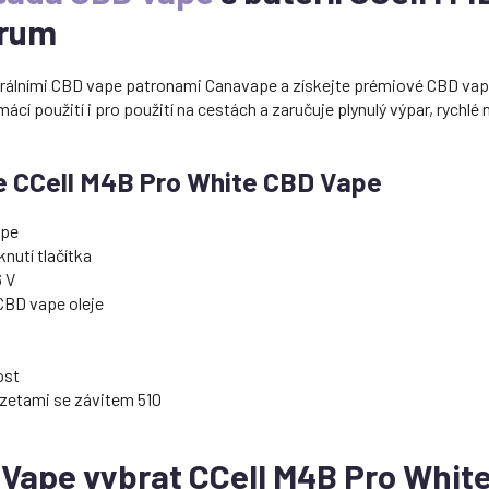
trum
trálními CBD vape patronami Canavape a získejte prémiové CBD vape
cí použití i pro použití na cestách a zaručuje plynulý výpar, rychlé n
ie CCell M4B Pro White CBD Vape
ape
nutí tlačítka
6 V
CBD vape oleje
ost
zetami se závitem 510
D Vape vybrat CCell M4B Pro Whit