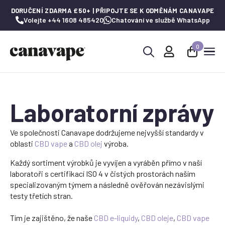
DORUČENÍ ZDARMA £50+ | PŘIPOJTE SE K ODMĚNÁM CANAVAPE
Volejte +44 1608 485420
Chatování ve službě WhatsApp
0
Hledat:
Laboratorní zprávy
Ve společnosti Canavape dodržujeme nejvyšší standardy v
oblasti
CBD vape
a
CBD olej
výroba.
Každý sortiment výrobků je vyvíjen a vyráběn přímo v naší
laboratoři s certifikací ISO 4 v čistých prostorách naším
specializovaným týmem a následně ověřován nezávislými
testy třetích stran.
Tím je zajištěno, že naše
CBD e-liquidy
,
CBD oleje
,
CBD vape