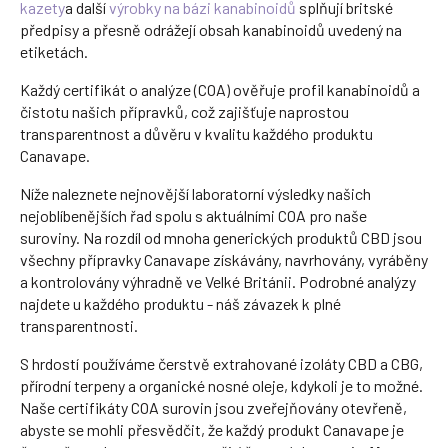
kazety
a další
výrobky na bázi kanabinoidů
splňují britské
předpisy a přesně odrážejí obsah kanabinoidů uvedený na
etiketách.
Každý certifikát o analýze (COA) ověřuje profil kanabinoidů a
čistotu našich přípravků, což zajišťuje naprostou
transparentnost a důvěru v kvalitu každého produktu
Canavape.
Níže naleznete nejnovější laboratorní výsledky našich
nejoblíbenějších řad spolu s aktuálními COA pro naše
suroviny. Na rozdíl od mnoha generických produktů CBD jsou
všechny přípravky Canavape získávány, navrhovány, vyráběny
a kontrolovány výhradně ve Velké Británii. Podrobné analýzy
najdete u každého produktu - náš závazek k plné
transparentnosti.
S hrdostí používáme čerstvě extrahované izoláty CBD a CBG,
přírodní terpeny a organické nosné oleje, kdykoli je to možné.
Naše certifikáty COA surovin jsou zveřejňovány otevřeně,
abyste se mohli přesvědčit, že každý produkt Canavape je