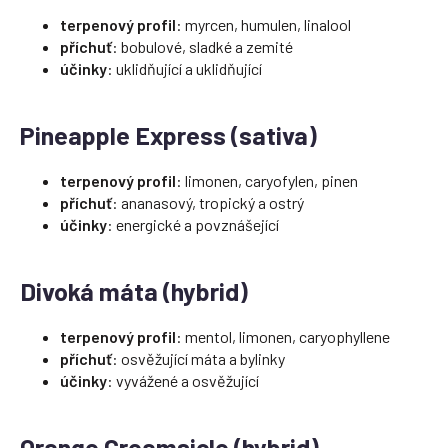
terpenový profil
: myrcen, humulen, linalool
příchuť
: bobulové, sladké a zemité
účinky
: uklidňující a uklidňující
Pineapple Express (sativa)
terpenový profil
: limonen, caryofylen, pinen
příchuť
: ananasový, tropický a ostrý
účinky
: energické a povznášející
Divoká máta (hybrid)
terpenový profil
: mentol, limonen, caryophyllene
příchuť
: osvěžující máta a bylinky
účinky
: vyvážené a osvěžující
Orange Creamsicle (hybrid)