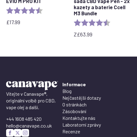
EVIO M PRO KIT
sada CBD Vape Pen - 2x
kazety a baterie Ccell
Rating:
4.5 out of 5 stars
M3 Bundle
£
17.99
Rating:
4.4 out of 5 
Z
£
63.99
Informace
Blog
Vítejte v Canavape®,
Nejčastější dotazy
originální volbě pro CBD,
O stránkách
vape olej a další.
Zásobování
Kontaktujte nás
+44 1608 485 420
Laboratorní zprávy
hello@canavape.co.uk
Recenze