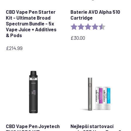
CBD Vape Pen Starter
Baterie AVD Alpha 510
Kit - Ultimate Broad
Cartridge
Spectrum Bundle - 5x
Rating:
4.7 out of 5 
Vape Juice + Additives
& Pods
£
30.00
£
214.99
CBD Vape Pen Joyetech
Nejlepší startovací