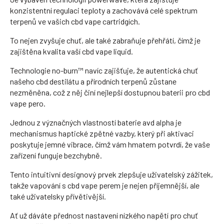
konzistentní regulaci teploty a zachovává celé spektrum
terpenů ve vašich cbd vape cartridgích.
To nejen zvyšuje chuť, ale také zabraňuje přehřátí, čímž je
zajištěna kvalita vaší cbd vape liquid.
Technologie no-burn™ navíc zajišťuje, že autentická chuť
našeho cbd destilátu a přírodních terpenů zůstane
nezměněna, což z něj činí nejlepší dostupnou baterii pro cbd
vape pero.
Jednou z význačných vlastností baterie avd alpha je
mechanismus haptické zpětné vazby, který při aktivaci
poskytuje jemné vibrace, čímž vám hmatem potvrdí, že vaše
zařízení funguje bezchybně.
Tento intuitivní designový prvek zlepšuje uživatelský zážitek,
takže vapování s cbd vape perem je nejen příjemnější, ale
také uživatelsky přívětivější.
Ať už dáváte přednost nastavení nízkého napětí pro chuť