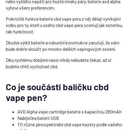
nebo vyššího napětí pro husté mraky páry, baterie avd alpha
vyhoví všem preferencím.
Pokročilé funkce baterie cbd vape pera z něj dělají vynikající
volbu pro ty, kteří u svého cbd vape pera oceňují jak estetiku,
tak funkčnost.
Dlouhá výdrž baterie a robustní konstrukce zaručují, že vám
bude dobře sloužit po mnoho dalších vapingových sezení.
Díky rychlému dobíjení navíc nikdy nebudete čekat, až si
budete chtít vychutnat cbd.
Co je součástí balíčku cbd
vape pen?
AVD Alpha vape cartridge baterie s kapacitou 280mAh
Nabíječka baterií USB
Tři různé plnospektrální cbd vape kazety podle vašeho