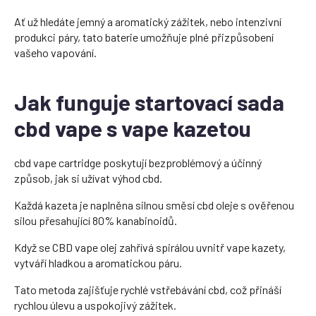
Ať už hledáte jemný a aromatický zážitek, nebo intenzivní
produkci páry, tato baterie umožňuje plné přizpůsobení
vašeho vapování.
Jak funguje startovací sada
cbd vape s vape kazetou
cbd vape cartridge poskytují bezproblémový a účinný
způsob, jak si užívat výhod cbd.
Každá kazeta je naplněna silnou směsí cbd oleje s ověřenou
silou přesahující 80% kanabinoidů.
Když se CBD vape olej zahřívá spirálou uvnitř vape kazety,
vytváří hladkou a aromatickou páru.
Tato metoda zajišťuje rychlé vstřebávání cbd, což přináší
rychlou úlevu a uspokojivý zážitek.