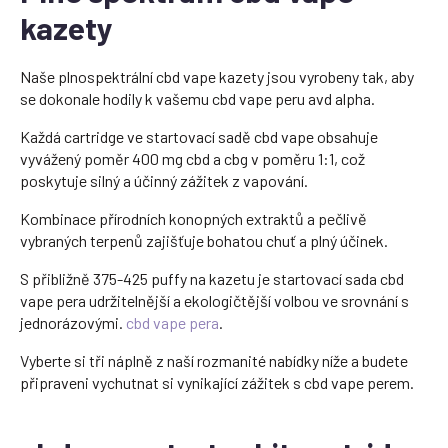
kazety
Naše plnospektrální cbd vape kazety jsou vyrobeny tak, aby
se dokonale hodily k vašemu cbd vape peru avd alpha.
Každá cartridge ve startovací sadě cbd vape obsahuje
vyvážený poměr 400 mg cbd a cbg v poměru 1:1, což
poskytuje silný a účinný zážitek z vapování.
Kombinace přírodních konopných extraktů a pečlivě
vybraných terpenů zajišťuje bohatou chuť a plný účinek.
S přibližně 375-425 puffy na kazetu je startovací sada cbd
vape pera udržitelnější a ekologičtější volbou ve srovnání s
jednorázovými.
cbd vape pera
.
Vyberte si tři náplně z naší rozmanité nabídky níže a budete
připraveni vychutnat si vynikající zážitek s cbd vape perem.