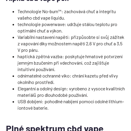
Technologie No-burn™: zachovává chuť a integritu
vašeho cbd vape liquidu.
technologie powerwave: udržuje stálou teplotu pro
optimální chuť a výkon.
Variabilní nastavení napětí: přizpůsobte si svůj zážitek
z vapování díky možnostem napětí 2,6 V pro chuť a 3,5
V pro páru.
haptická zpětná vazba: poskytuje hmatové potvrzení
jemným bzučením při vdechování, což zajišťuje
intuitivní používání.
odnímatelné ochranné víko: chrání kazetu před vlivy
okolního prostředí.
Elegantní a odolný design: vyrobeno z vysoce kvalitních
materiálů pro dlouhodobé používání.
USB dobíjení: pohodlné nabíjení pomocí odolné lithium-
iontové baterie.
Plné spektrum cbd vape