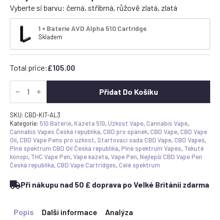
Vyberte si barvu: černá, stříbrná, růžově zlatá, zlatá
1 × Baterie AVD Alpha 510 Cartridge
Skladem
Total price:
£
105.00
CBD
Vape
Přidat Do Košíku
Pen
Starter
Kit
SKU:
CBD-KIT-AL3
-
Kategorie:
510 Baterie
,
Kazeta 510
,
Úzkost Vape
,
Cannabis Vape
,
3x
Cannabis Vapes Česká republika
,
CBD pro spánek
,
CBD Vape
,
CBD Vape
cartridge
Oil
,
CBD Vape Pens pro úzkost
,
Startovací sada CBD Vape
,
CBD Vapes
,
&
Plné spektrum CBD Oil Česká republika
,
Plné spektrum Vapes
,
Tekuté
AVD
konopí
,
THC Vape Pen
,
Vape kazeta
,
Vape Pen
,
Nejlepší CBD Vape Pen
Alpha
Česká republika
,
CBD Vape Cartridges
,
Celé spektrum
Battery
Bundle
Při nákupu nad 50 £ doprava po Velké Británii zdarma
množství
Popis
Další informace
Analýza