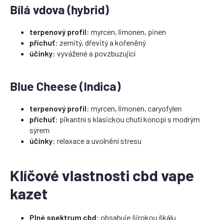
Bílá vdova (hybrid)
terpenový profil
: myrcen, limonen, pinen
příchuť
: zemitý, dřevitý a kořeněný
účinky
: vyvážené a povzbuzující
Blue Cheese (Indica)
terpenový profil
: myrcen, limonen, caryofylen
příchuť
: pikantní s klasickou chutí konopí s modrým
sýrem
účinky
: relaxace a uvolnění stresu
Klíčové vlastnosti cbd vape
kazet
Plné spektrum cbd
: obsahuje širokou škálu