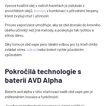
Vysoce kvalitní olej v našich kazetách je získáván z
prvotřídních olejů.
konopí
, v kombinaci s přírodními terpeny,
které zvyšují chuť i účinnost.
Proces vaporizace umožňuje, aby se cbd dostalo do krevního
oběhu účinněji než jiné metody, a poskytuje tak rychlou a
silnou úlevu.
Díky tomu je cbd vape pero ideální volbou pro ty, kteří chtějí
zvládat stres,
úzkost
nebo bolest rychle působícím
způsobem.
Pokročilá technologie s
baterií AVD Alpha
Baterie avd alpha v této startovací sadě cbd vape pen je
ztělesněním inovace a funkčnosti.
Je vybaven technologií powerwave, která zajišťuje