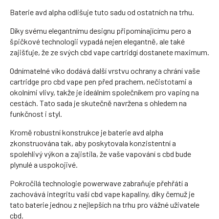
Baterie avd alpha odlišuje tuto sadu od ostatních na trhu.
Díky svému elegantnímu designu připomínajícímu pero a
špičkové technologii vypadá nejen elegantně, ale také
zajišťuje, že ze svých cbd vape cartridgí dostanete maximum.
Odnímatelné víko dodává další vrstvu ochrany a chrání vaše
cartridge pro cbd vape pen před prachem, nečistotami a
okolními vlivy, takže je ideálním společníkem pro vaping na
cestách. Tato sada je skutečně navržena s ohledem na
funkčnost i styl.
Kromě robustní konstrukce je baterie avd alpha
zkonstruována tak, aby poskytovala konzistentní a
spolehlivý výkon a zajistila, že vaše vapování s cbd bude
plynulé a uspokojivé.
Pokročilá technologie powerwave zabraňuje přehřátí a
zachovává integritu vaší cbd vape kapaliny, díky čemuž je
tato baterie jednou z nejlepších na trhu pro vážné uživatele
cbd.