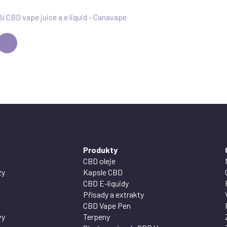
ší CBD vape juice a e liquid - Canavape
Produkty
CBD oleje
zy
Kapsle CBD
CBD E-liquidy
Přísady a extrakty
CBD Vape Pen
vy
Terpeny