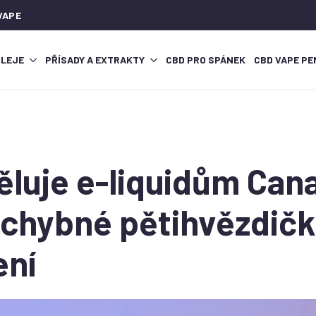
VAPE
OLEJE
PŘÍSADY A EXTRAKTY
CBD PRO SPÁNEK
CBD VAPE PE
ěluje e-liquidům Can
chybné pětihvězdič
ení