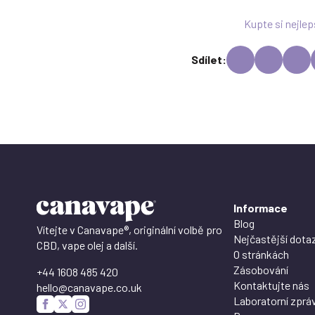
Kupte si nejlep
Sdílet:
Informace
Blog
Vítejte v Canavape®, originální volbě pro
Nejčastější dota
CBD, vape olej a další.
O stránkách
Zásobování
+44 1608 485 420
Kontaktujte nás
hello@canavape.co.uk
Laboratorní zprá