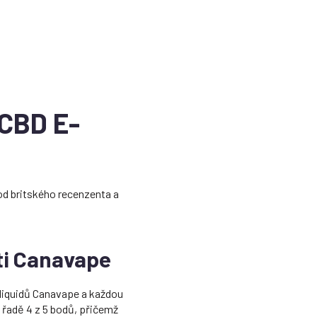
 CBD E-
od britského recenzenta a
ti Canavape
-liquidů Canavape a každou
é řadě 4 z 5 bodů, přičemž