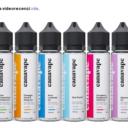
na videorecenzi
zde
.