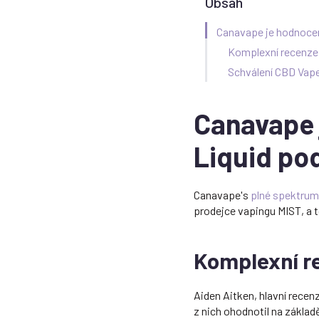
Obsah
Canavape je hodnocen
Komplexní recenze
Schválení CBD Vap
Canavape 
Liquid po
Canavape's
plné spektrum
prodejce vapingu MIST, a 
Komplexní r
Aiden Aitken, hlavní recen
z nich ohodnotil na základ