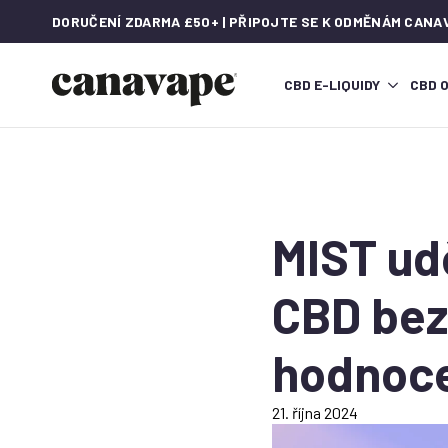
DORUČENÍ ZDARMA £50+ | PŘIPOJTE SE K ODMĚNÁM CANA
CBD E-LIQUIDY
CBD 
MIST ud
CBD bez
hodnoc
21. října 2024