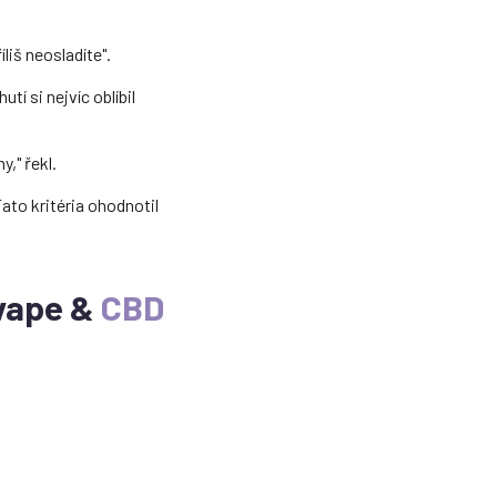
íliš neosladíte".
utí si nejvíc oblíbil
," řekl.
ato kritéria ohodnotil
avape &
CBD