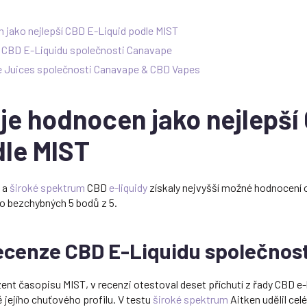
 jako nejlepší CBD E-Liquid podle MIST
 CBD E-Liquidu společnosti Canavape
e Juices společnosti Canavape & CBD Vapes
je hodnocen jako nejlepší
dle MIST
a
široké spektrum
CBD
e-liquidy
získaly nejvyšší možné hodnocení 
to bezchybných 5 bodů z 5.
ecenze CBD E-Liquidu společnos
zent časopisu MIST, v recenzi otestoval deset příchutí z řady CBD e
ě jejího chuťového profilu. V testu
široké spektrum
Aitken udělil cel