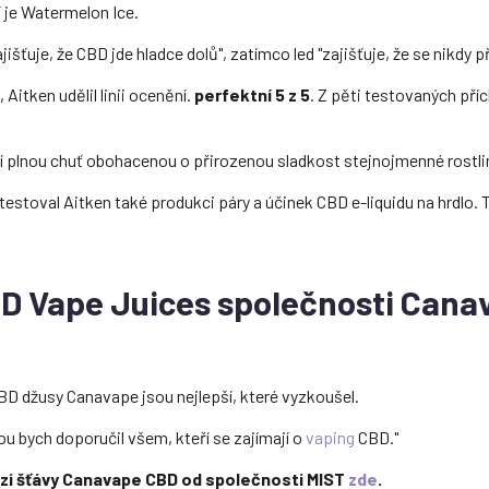
í je Watermelon Ice.
išťuje, že CBD jde hladce dolů", zatímco led "zajišťuje, že se nikdy př
Aitken udělil linii ocenění.
perfektní 5 z 5
. Z pěti testovaných přích
 plnou chuť obohacenou o přirozenou sladkost stejnojmenné rostliny
estoval Aitken také produkci páry a účinek CBD e-liquidu na hrdlo. T
BD Vape Juices společnosti Can
BD džusy Canavape jsou nejlepší, které vyzkoušel.
ou bych doporučil všem, kteří se zajímají o
vaping
CBD."
nzi šťávy Canavape CBD od společnosti MIST
zde
.