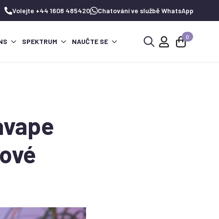
Volejte +44 1608 485420
Chatování ve službě WhatsApp
0
NS
SPEKTRUM
NAUČTE SE
Hledat:
avape
kové