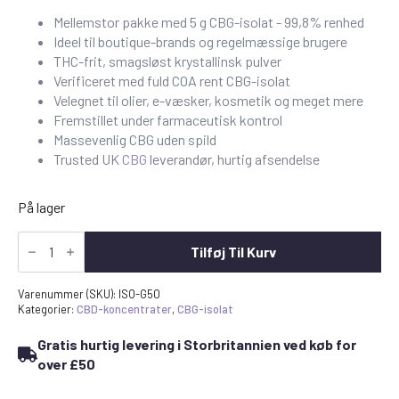
Mellemstor pakke med 5 g CBG-isolat - 99,8% renhed
Ideel til boutique-brands og regelmæssige brugere
THC-frit, smagsløst krystallinsk pulver
Verificeret med fuld COA rent CBG-isolat
Velegnet til olier, e-væsker, kosmetik og meget mere
Fremstillet under farmaceutisk kontrol
Massevenlig CBG uden spild
Trusted UK
CBG
leverandør, hurtig afsendelse
På lager
CBG-
isolat
Tilføj Til Kurv
5
gram
-
Varenummer (SKU):
ISO-G50
ren
Kategorier:
CBD-koncentrater
,
CBG-isolat
cannabigerol
antal
Gratis hurtig levering i Storbritannien ved køb for
over £50