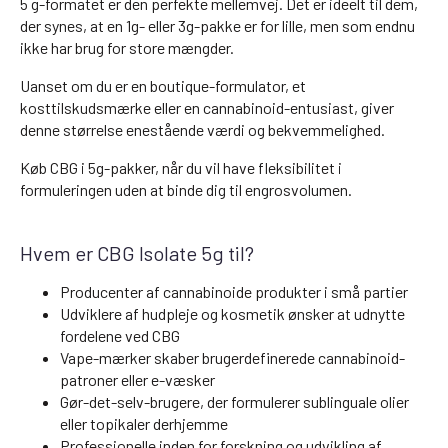
5 g-formatet er den perfekte mellemvej. Det er ideelt til dem,
der synes, at en 1g- eller 3g-pakke er for lille, men som endnu
ikke har brug for store mængder.
Uanset om du er en boutique-formulator, et
kosttilskudsmærke eller en cannabinoid-entusiast, giver
denne størrelse enestående værdi og bekvemmelighed.
Køb CBG i 5g-pakker, når du vil have fleksibilitet i
formuleringen uden at binde dig til engrosvolumen.
Hvem er CBG Isolate 5g til?
Producenter af cannabinoide produkter i små partier
Udviklere af hudpleje og kosmetik ønsker at udnytte
fordelene ved CBG
Vape-mærker skaber brugerdefinerede cannabinoid-
patroner eller e-væsker
Gør-det-selv-brugere, der formulerer sublinguale olier
eller topikaler derhjemme
Professionelle inden for forskning og udvikling af