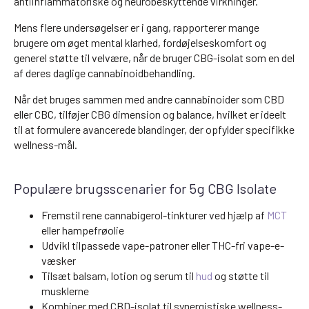
antiinflammatoriske og neurobeskyttende virkninger.
Mens flere undersøgelser er i gang, rapporterer mange
brugere om øget mental klarhed, fordøjelseskomfort og
generel støtte til velvære, når de bruger CBG-isolat som en del
af deres daglige cannabinoidbehandling.
Når det bruges sammen med andre cannabinoider som CBD
eller CBC, tilføjer CBG dimension og balance, hvilket er ideelt
til at formulere avancerede blandinger, der opfylder specifikke
wellness-mål.
Populære brugsscenarier for 5g CBG Isolate
Fremstil rene cannabigerol-tinkturer ved hjælp af
MCT
eller hampefrøolie
Udvikl tilpassede vape-patroner eller THC-fri vape-e-
væsker
Tilsæt balsam, lotion og serum til
hud
og støtte til
musklerne
Kombiner med CBD-isolat til synergistiske wellness-