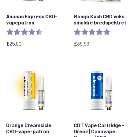
Ananas Express CBD-
Mango Kush CBD voks
vapepatron
smuldre bredspektret
Rating:
4.6 out of 5 stars
Rating:
5.0 out of 5 
£
25.00
£
39.99
Orange Creamsicle
CDT Vape Cartridge -
CBD-vape-patron
Oreoz | Canavape