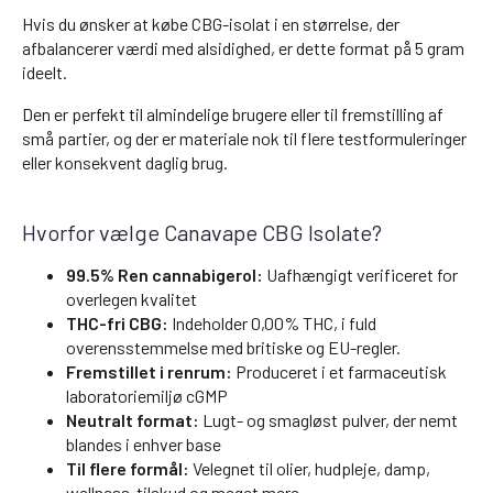
Hvis du ønsker at købe CBG-isolat i en størrelse, der
afbalancerer værdi med alsidighed, er dette format på 5 gram
ideelt.
Den er perfekt til almindelige brugere eller til fremstilling af
små partier, og der er materiale nok til flere testformuleringer
eller konsekvent daglig brug.
Hvorfor vælge Canavape CBG Isolate?
99.5% Ren cannabigerol:
Uafhængigt verificeret for
overlegen kvalitet
THC-fri CBG:
Indeholder 0,00% THC, i fuld
overensstemmelse med britiske og EU-regler.
Fremstillet i renrum:
Produceret i et farmaceutisk
laboratoriemiljø cGMP
Neutralt format:
Lugt- og smagløst pulver, der nemt
blandes i enhver base
Til flere formål:
Velegnet til olier, hudpleje, damp,
wellness-tilskud og meget mere