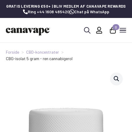
GRATIS LEVERING £50+ | BLIV MEDLEM AF CANAVAPE REWARDS
Ring +44 1608 485420
Chat på WhatsApp
0
Søg
efter:
Forside
CBD-koncentrater
CBG-isolat 5 gram - ren cannabigerol