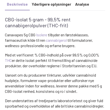
Beskrivelse
Yderligere oplysninger
Analyse
CBG-isolat 5 gram - 99,5% rent
cannabigerolpulver (THC-frit)
Canavapes 5g CBG
Isolere
tilbyder en førsteklasses,
farmaceutisk kilde til ren
cannabigerol
til formulatorer,
wellness-professionelle og erfarne brugere.
Med et verificeret % CBG-indhold på over 99,5% og 0,00%
THC
er dette isolat perfekt til fremstilling af cannabinoide
produkter, der overholder reglerne i Storbritannien og EU.
Uanset om du producerer tinkturer, udvikler cannabinoid
hudpleje, formulerer vape-produkter eller udforsker nye
anvendelser inden for wellness, leverer denne pakke med 5 g
CBG-isolat renhed, konsistens og ro i sindet.
Den understøttes af tredjeparts laboratorietest og giver fuld
sporbarhed og overholdelse af alle britiske cannabinoidregler.