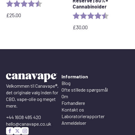
Reserve | 80%+
Rating:
4.2 out of 5 stars
Cannabinoider
£
25.00
Rating:
4.4 out of 5 
£
30.00
Information
Blog
Velkommen til Canavape®,
Ofte stillede spørgsmål
det originale valg inden for
Om
CBD, vape-olie og meget
Forhandlere
mere.
Kontakt os
Laboratorierapporter
+44 1608 485 420
Anmeldelser
hello@canavape.co.uk