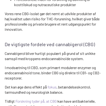
kosttilskud og nutraceutiske produkter
Vores rene CBG-isolat gør det nemt at udvikle produkter af
høj kvalitet uden risiko for THC-forurening, hvilket giver både
professionelle og private brugere et rent udgangspunkt for
innovation.
De vigtigste fordele ved cannabigerol (CBG)
Cannabigerol bliver hurtigt populært på grund af sit unikke
samspil med kroppens endocannabinoide system.
I modsætning til CBD, som primært modulerer enzymer og
endocannabinoid tone, binder CBG sig direkte til CB1- og CB2-
receptorer.
Det kan øge dens effekt på
fokus
, betændelseskontrol,
tarmsundhed og neurologisk balance.
Tidligt
Forskning tyder på, at CBG
kan have antibakterielle,