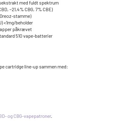
iksekstrakt med fuldt spektrum
 CBD, ~21,4% CBG, 7% CBE)
 (Oreoz-stamme)
) <1mg/beholder
knapper påkrævet
tandard 510 vape-batterier
vape cartridge line-up sammen med:
CBD- og CBG-vapepatroner
.