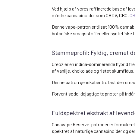
Ved hjælp af vores raffinerede base af l
mindre cannabinoider som CBDV, CBC,
C
Denne vape-patron er tilsat 100% cannabi
botaniske smagsstoffer eller syntetiske 
Stammeprofil: Fyldig, cremet d
Oreoz er en indica-dominerende hybrid fr
af vanilje, chokolade og ristet skumfidus
Denne patron genskaber trofast den smag
Forvent søde, dejagtige topnoter på indånd
Fuldspektret ekstrakt af levend
Canavape Reserve-patroner er formuleret 
spektret af naturlige cannabinoider og der