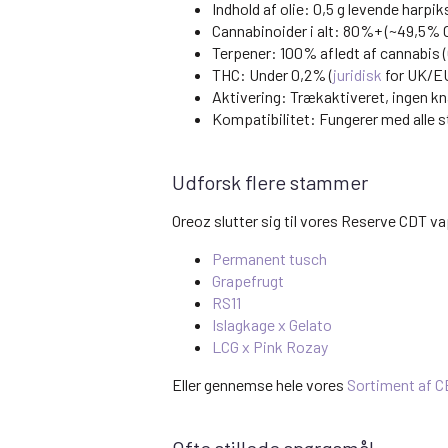
Indhold af olie: 0,5 g levende harp
Cannabinoider i alt: 80%+ (~49,5%
Terpener: 100% afledt af cannabis
THC: Under 0,2% (
juridisk
for UK/EU
Aktivering: Trækaktiveret, ingen 
Kompatibilitet: Fungerer med alle s
Udforsk flere stammer
Oreoz slutter sig til vores Reserve CDT 
Permanent tusch
Grapefrugt
RS11
Islagkage x Gelato
LCG x Pink Rozay
Eller gennemse hele vores
Sortiment af 
Ofte stillede spørgsmål