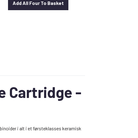
Add All Four To Basket
elle
40.
 Cartridge -
oider i alt i et førsteklasses keramisk