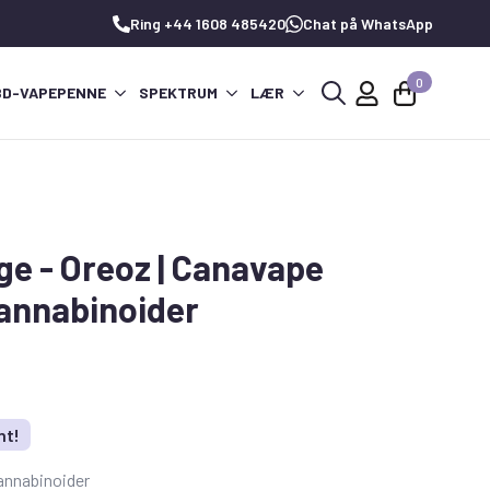
Ring +44 1608 485420
Chat på WhatsApp
0
BD-VAPEPENNE
SPEKTRUM
LÆR
Søg
efter:
ge - Oreoz | Canavape
annabinoider
nt!
nnabinoider