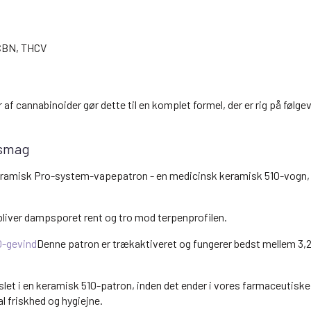
 CBN, THCV
af cannabinoider gør dette til en komplet formel, der er rig på følgev
 smag
ramisk Pro-system-vapepatron - en medicinsk keramisk 510-vogn, d
bliver dampsporet rent og tro mod terpenprofilen.
0-gevind
Denne patron er trækaktiveret og fungerer bedst mellem 3,2
pslet i en keramisk 510-patron, inden det ender i vores farmaceutisk
 friskhed og hygiejne.