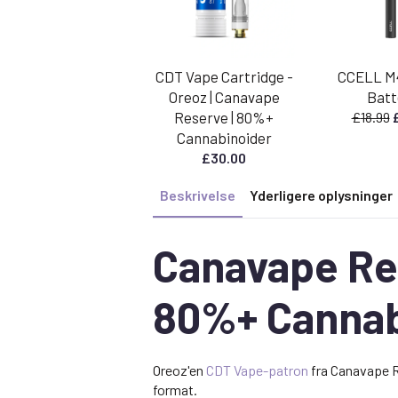
CDT Vape Cartridge -
CCELL M
Oreoz | Canavape
Batt
Reserve | 80%+
£
18.99
o
Cannabinoider
p
£
30.00
v
£
Beskrivelse
Yderligere oplysninger
Canavape Res
80%+ Cannab
Oreoz'en
CDT Vape-patron
fra Canavape R
format.