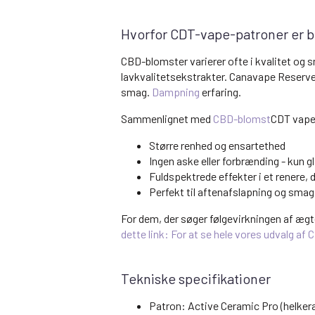
Hvorfor CDT-vape-patroner er 
CBD-blomster varierer ofte i kvalitet og
lavkvalitetsekstrakter. Canavape Reserve
smag.
Dampning
erfaring.
Sammenlignet med
CBD-blomst
CDT vape-
Større renhed og ensartethed
Ingen aske eller forbrænding - kun 
Fuldspektrede effekter i et renere, 
Perfekt til aftenafslapning og sma
For dem, der søger følgevirkningen af æg
dette link: For at se hele vores udvalg a
Tekniske specifikationer
Patron: Active Ceramic Pro (helker