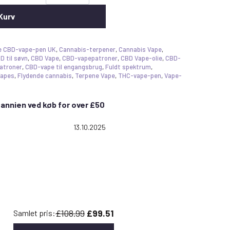
 Kurv
e CBD-vape-pen UK
,
Cannabis-terpener
,
Cannabis Vape
,
D til søvn
,
CBD Vape
,
CBD-vapepatroner
,
CBD Vape-olie
,
CBD-
atroner
,
CBD-vape til engangsbrug
,
Fuldt spektrum
,
Vapes
,
Flydende cannabis
,
Terpene Vape
,
THC-vape-pen
,
Vape-
itannien ved køb for over £50
else: 5,0 ud af 5 stjerner
Dato:
13.10.2025
£108.99
£99.51
Samlet pris: