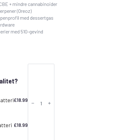
CBE + mindre cannabinoider
erpener (Oreoz)
rpenprofil med dessertgas
ardware
erier med 510-gevind
CDT
Vape
Cartridge
alitet?
-
Oreoz
|
Canavape
atteri
£
18.99
Reserve
|
80%+
Cannabinoider
antal
tteri
£
18.99