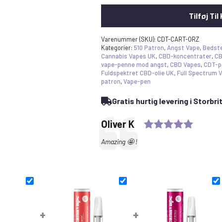
Tilføj Til
Varenummer (SKU):
CDT-CART-ORZ
Kategorier:
510 Patron
,
Angst Vape
,
Bedst
Cannabis Vapes UK
,
CBD-koncentrater
,
CB
vape-penne mod angst
,
CBD Vapes
,
CDT-p
Fuldspektret CBD-olie UK
,
Full Spectrum 
patron
,
Vape-pen
Gratis hurtig levering i Storbr
Bedømm
Udtalelse
Forfatter:
Oliver K
Tekst:
Amazing 🤩 !
+
+