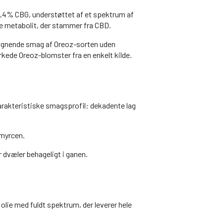
1,4% CBG, understøttet af et spektrum af
e metabolit, der stammer fra CBD.
lignende smag af Oreoz-sorten uden
kede Oreoz-blomster fra en enkelt kilde.
karakteristiske smagsprofil: dekadente lag
 myrcen.
r dvæler behageligt i ganen.
lie med fuldt spektrum, der leverer hele