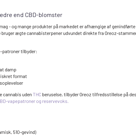
bedre end CBD-blomster
 smag - og mange produkter på markedet er afhængige af genindførte 
 bruger ægte cannabisterpener udvundet direkte fra Oreoz-stammen, h
patroner tilbyder:
glat damp
diskret format
gsoplevelser
te cannabis uden
THC
beruselse, tilbyder Oreoz tilfredsstillelse på des
f CBD-vapepatroner og reservevoks.
amisk, 510-gevind)