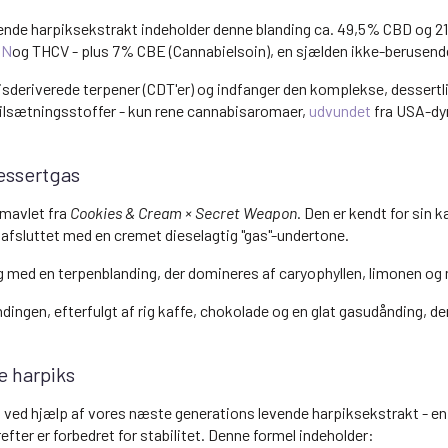
evende harpiksekstrakt indeholder denne blanding ca. 49,5% CBD og 2
BN
og THCV - plus 7% CBE (Cannabielsoin), en sjælden ikke-berusend
sderiverede terpener (CDT'er) og indfanger den komplekse, dessert
tilsætningsstoffer - kun rene cannabisaromaer,
udvundet
fra USA-dyr
essertgas
emavlet fra
Cookies & Cream × Secret Weapon
. Den er kendt for sin 
, afsluttet med en cremet dieselagtig "gas"-undertone.
 med en terpenblanding, der domineres af caryophyllen, limonen og
ingen, efterfulgt af rig kaffe, chokolade og en glat gasudånding, de
e harpiks
ved hjælp af vores næste generations levende harpiksekstrakt - en o
efter er forbedret for stabilitet. Denne formel indeholder: