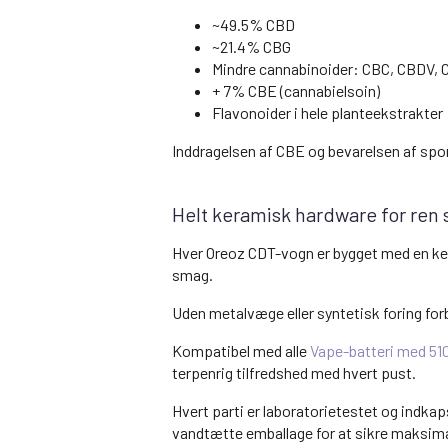
~49.5% CBD
~21.4% CBG
Mindre cannabinoider: CBC, CBDV,
+ 7% CBE (cannabielsoin)
Flavonoider i hele planteekstrakter
Inddragelsen af CBE og bevarelsen af spor 
Helt keramisk hardware for ren
Hver Oreoz CDT-vogn er bygget med en ke
smag.
Uden metalvæge eller syntetisk foring for
Kompatibel med alle
Vape-batteri med 51
terpenrig tilfredshed med hvert pust.
Hvert parti er laboratorietestet og indka
vandtætte emballage for at sikre maksimal