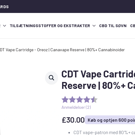
ARDS
R
TILSÆTNINGSSTOFFER OG EKSTRAKTER
CBD TIL SØVN
C
DT Vape Cartridge - Oreoz | Canavape Reserve | 80%+ Cannabinoider
CDT Vape Cartrid
Reserve | 80%+ C
Anmeldelser (
2
)
£
30.00
Køb og optjen 600 poi
CDT vape-patron med 80%+ ca