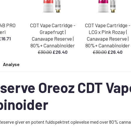
4B PRO
CDT Vape Cartridge -
CDT Vape Cartridge -
eri
Grapefrugt |
LCG x Pink Rozay |
Den
Den
£
16.71
Canavape Reserve |
Canavape Reserve |
prindelige
aktuelle
80%+ Cannabinoider
80%+ Cannabinoider
ris
pris
Den
Den
Den
Den
£
30.00
£
26.40
£
30.00
£
26.40
ar:
er:
oprindelige
aktuelle
oprindelige
aktu
18.99.
£16.71.
Analyse
pris
pris
pris
pris
var:
er:
var:
er:
£30.00.
£26.40.
£30.00.
£26.
erve Oreoz CDT Vape
inoider
eserve giver en potent fuldspektret oplevelse med over 80% cannabin