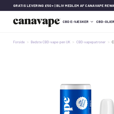
GRATIS LEVERING £50+ | BLIV MEDLEM AF CANAVAPE REW
CBD E-VÆSKER
CBD-OLIE
Forside
Bedste CBD-vape-pen UK
CBD-vapepatroner
C