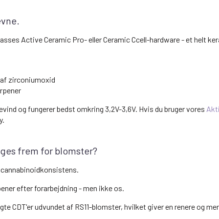
evne.
lasses Active Ceramic Pro- eller Ceramic Ccell-hardware - et helt
af zirconiumoxid
erpener
evind og fungerer bedst omkring 3,2V-3,6V. Hvis du bruger vores
Akt
y.
ges frem for blomster?
g cannabinoidkonsistens.
ner efter forarbejdning - men ikke os.
 CDT'er udvundet af RS11-blomster, hvilket giver en renere og mere r