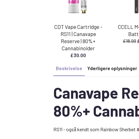
CDT Vape Cartridge -
CCELL M
RS11 | Canavape
Batt
Reserve | 80%+
£
18.99
o
Cannabinoider
p
£
30.00
v
£
Beskrivelse
Yderligere oplysninger
Canavape Res
80%+ Cannab
RS11 - også kendt som Rainbow Sherbet #1