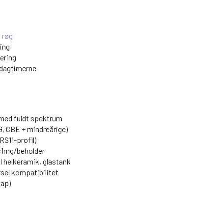
n
røg
ing
lering
i dagtimerne
 med fuldt spektrum
G, CBE + mindreårige)
RS11-profil)
 <1mg/beholder
l helkeramik, glastank
sel kompatibilitet
nap)