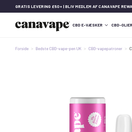
GRATIS LEVERING £50+ | BLIV MEDLEM AF CANAVAPE REW
CBD E-VÆSKER
CBD-OLIE
Forside
Bedste CBD-vape-pen UK
CBD-vapepatroner
C