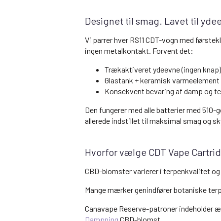
Designet til smag. Lavet til yde
Vi parrer hver RS11 CDT-vogn med førstek
ingen metalkontakt. Forvent det:
Trækaktiveret ydeevne (ingen knap)
Glastank + keramisk varmeelement 
Konsekvent bevaring af damp og t
Den fungerer med alle batterier med 510-g
allerede indstillet til maksimal smag og sk
Hvorfor vælge CDT Vape Cartrid
CBD-blomster varierer i terpenkvalitet o
Mange mærker genindfører botaniske terpe
Canavape Reserve-patroner indeholder ægte
Dampning
CBD-blomst.