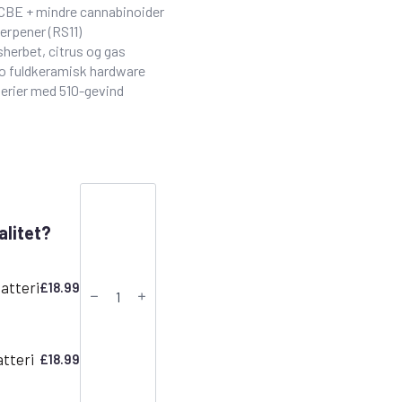
CBE + mindre cannabinoider
erpener (RS11)
sherbet, citrus og gas
o fuldkeramisk hardware
erier med 510-gevind
CDT
Vape
Cartridge
alitet?
-
RS11
|
Canavape
atteri
£
18.99
Reserve
|
80%+
Cannabinoider
antal
tteri
£
18.99