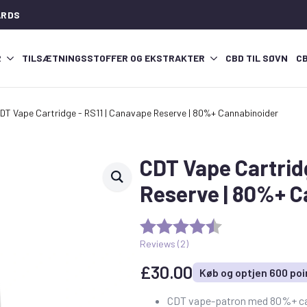
ARDS
R
TILSÆTNINGSSTOFFER OG EKSTRAKTER
CBD TIL SØVN
C
DT Vape Cartridge - RS11 | Canavape Reserve | 80%+ Cannabinoider
CDT Vape Cartrid
Reserve | 80%+ C
Reviews (
2
)
£
30.00
Køb og optjen 600 poi
CDT vape-patron med 80%+ ca