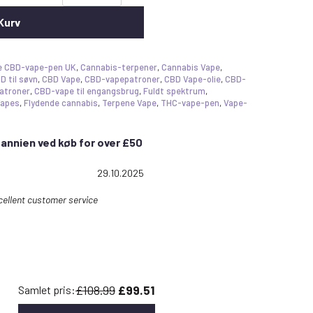
 Kurv
e CBD-vape-pen UK
,
Cannabis-terpener
,
Cannabis Vape
,
D til søvn
,
CBD Vape
,
CBD-vapepatroner
,
CBD Vape-olie
,
CBD-
atroner
,
CBD-vape til engangsbrug
,
Fuldt spektrum
,
Vapes
,
Flydende cannabis
,
Terpene Vape
,
THC-vape-pen
,
Vape-
itannien ved køb for over £50
: 5.0 out of 5 stars
Date:
29.10.2025
xcellent customer service
£108.99
£99.51
Samlet pris: