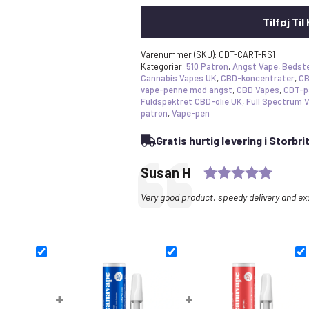
Tilføj Til
Varenummer (SKU):
CDT-CART-RS1
Kategorier:
510 Patron
,
Angst Vape
,
Bedst
Cannabis Vapes UK
,
CBD-koncentrater
,
CB
vape-penne mod angst
,
CBD Vapes
,
CDT-p
Fuldspektret CBD-olie UK
,
Full Spectrum 
patron
,
Vape-pen
Gratis hurtig levering i Storbr
Rating
Testimonial
Author:
Susan H
Text:
Very good product, speedy delivery and e
+
+