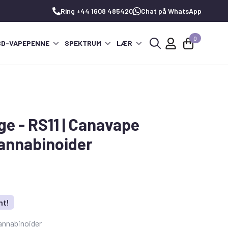
Ring +44 1608 485420
Chat på WhatsApp
0
BD-VAPEPENNE
SPEKTRUM
LÆR
Søg
efter:
ge - RS11 | Canavape
annabinoider
nt!
nnabinoider