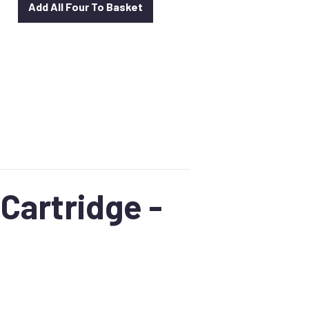
Add All Four To Basket
elle
40.
Cartridge -