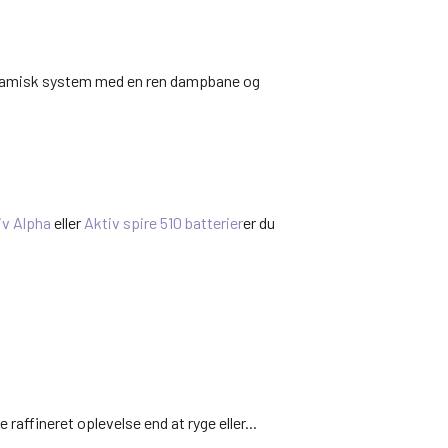
 keramisk system med en ren dampbane og
iv Alpha
eller
Aktiv spire
510 batterier
er du
affineret oplevelse end at ryge eller...