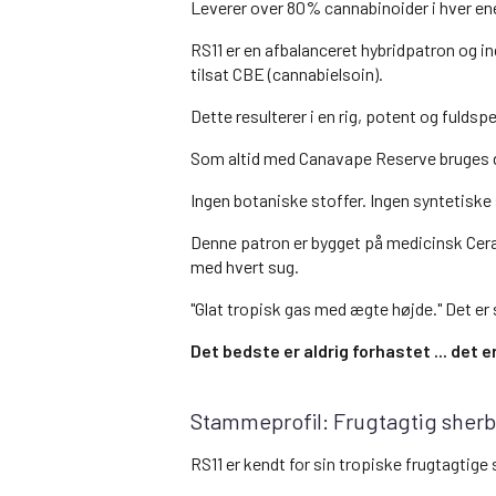
Leverer over 80% cannabinoider i hver e
RS11 er en afbalanceret hybridpatron og 
tilsat CBE (cannabielsoin).
Dette resulterer i en rig, potent og fuldspe
Som altid med Canavape Reserve bruges d
Ingen botaniske stoffer. Ingen syntetiske 
Denne patron er bygget på medicinsk Cera
med hvert sug.
"Glat tropisk gas med ægte højde." Det er 
Det bedste er aldrig forhastet ... det
Stammeprofil: Frugtagtig sherb
RS11 er kendt for sin tropiske frugtagtige 