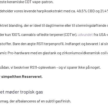
neste keramiske CDT vape-patron.
indeholder vores levende harpiksekstrakt med ca. 49,5% CBD og 21,
ktret blanding, der er ideel til dagtimerne eller til stemningsløftende
er kun 100% cannabis-afledte terpener (CDT'er).
udvundet
fra USA-d
stoffer. Bare den ægte RS11 terpenprofil, indfanget og bevaret i al si
mic Pro-hardware med en glastank og zirkoniumoxidkeramisk coil og
sådan, vi beskriver RS11-oplevelsen - og vi sparer ikke på noget.
 er simpelthen Reserveret.
et møder tropisk gas
smag, der afbalanceres af en subtil gasfinish.