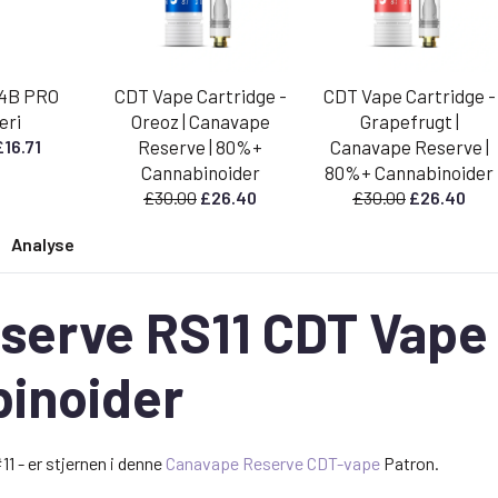
4B PRO
CDT Vape Cartridge -
CDT Vape Cartridge -
eri
Oreoz | Canavape
Grapefrugt |
Den
Den
£
16.71
Reserve | 80%+
Canavape Reserve |
prindelige
aktuelle
Cannabinoider
80%+ Cannabinoider
ris
pris
Den
Den
Den
Den
£
30.00
£
26.40
£
30.00
£
26.40
ar:
er:
oprindelige
aktuelle
oprindelige
aktu
18.99.
£16.71.
Analyse
pris
pris
pris
pris
var:
er:
var:
er:
£30.00.
£26.40.
£30.00.
£26.
erve RS11 CDT Vape 
inoider
1 - er stjernen i denne
Canavape Reserve CDT-vape
Patron.