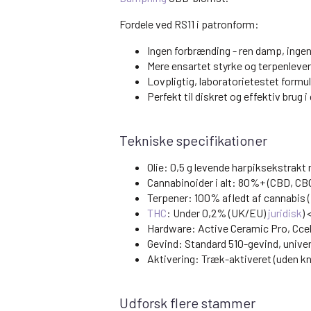
Fordele ved RS11 i patronform:
Ingen forbrænding - ren damp, inge
Mere ensartet styrke og terpenlever
Lovpligtig, laboratorietestet formu
Perfekt til diskret og effektiv brug 
Tekniske specifikationer
Olie: 0,5 g levende harpiksekstrakt
Cannabinoider i alt: 80%+ (CBD, CB
Terpener: 100% afledt af cannabis (
THC
: Under 0,2% (UK/EU)
juridisk
)
Hardware: Active Ceramic Pro, Ccel
Gevind: Standard 510-gevind, univer
Aktivering: Træk-aktiveret (uden k
Udforsk flere stammer