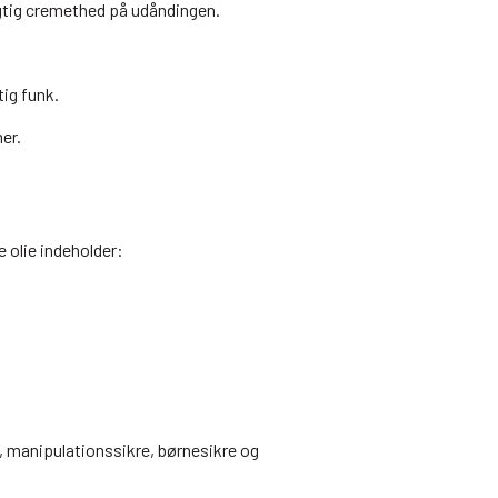
agtig cremethed på udåndingen.
tig funk.
er.
 olie indeholder:
e, manipulationssikre, børnesikre og