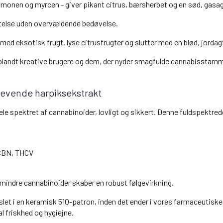
limonen og myrcen - giver pikant citrus, bærsherbet og en sød, gas
øftelse uden overvældende bedøvelse.
med eksotisk frugt, lyse citrusfrugter og slutter med en blød, jordag
rit blandt kreative brugere og dem, der nyder smagfulde cannabisstamm
evende harpiksekstrakt
e spektret af cannabinoider, lovligt og sikkert. Denne fuldspektrede
 CBN, THCV
mindre cannabinoider skaber en robust følgevirkning.
pslet i en keramisk 510-patron, inden det ender i vores farmaceutisk
 friskhed og hygiejne.