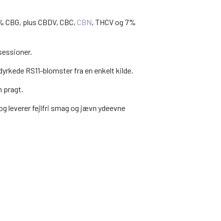
4% CBG, plus CBDV, CBC,
CBN
, THCV og 7%
 sessioner.
yrkede RS11-blomster fra en enkelt kilde.
n pragt.
 leverer fejlfri smag og jævn ydeevne