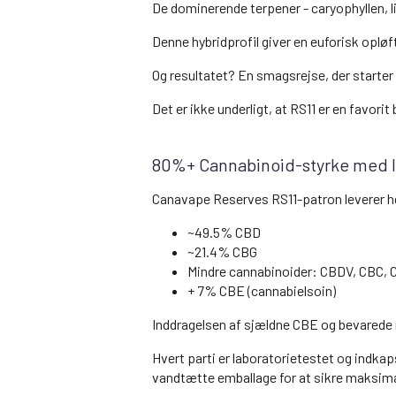
De dominerende terpener - caryophyllen, 
Denne hybridprofil giver en euforisk opl
Og resultatet? En smagsrejse, der starter 
Det er ikke underligt, at RS11 er en favo
80%+ Cannabinoid-styrke med l
Canavape Reserves RS11-patron leverer hel
~49.5% CBD
~21.4% CBG
Mindre cannabinoider: CBDV, CBC,
+ 7% CBE (cannabielsoin)
Inddragelsen af sjældne CBE og bevarede 
Hvert parti er laboratorietestet og indka
vandtætte emballage for at sikre maksimal