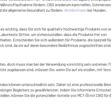
ie Nährstoffaufnahme fördern. CBD wiederum kann helfen, Schmerzen
nd die allgemeine Gesundheit zu fördern.
Wohlbefinden
bei Hunden.
es wichtig, dass Sie sich für qualitativ hochwertige Produkte von s
Labortests Dritter, um sicherzustellen, dass die Produkte frei von
alten. Entscheiden Sie sich außerdem für Produkte, die speziell fü
ich sind, da sie auf deren besondere Bedürfnisse zugeschnitten sind
eten, doch muss man bei der Verwendung vorsichtig sein und einen T
icht zugelassen sind, müssen Sie, wenn Sie auf sie stoßen, mit Vors
des können unterschiedlich sein. Daher ist eine professionelle Ber
pelzigen Begleiters zu gewährleisten. Indem Sie informierte Entsch
tellen, können Sie die potenziellen Vorteile von MCT-Öl mit CBD für I