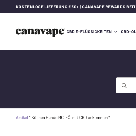
KOSTENLOSE LIEFERUNG £50+ | CANAVAPE REWARDS BEI
CBD E-FLÜSSIGKEITEN
CBD-Ö
Suche
nach:
Artikel
"
Können Hunde MCT-Öl mit CBD bekommen?