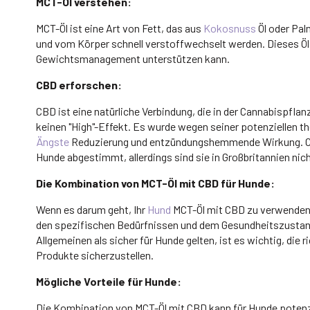
MCT-Öl verstehen:
MCT-Öl ist eine Art von Fett, das aus
Kokosnuss
Öl oder Palm
und vom Körper schnell verstoffwechselt werden. Dieses Öl 
Gewichtsmanagement unterstützen kann.
CBD erforschen:
CBD ist eine natürliche Verbindung, die in der Cannabispf
keinen "High"-Effekt. Es wurde wegen seiner potenziellen t
Ängste
Reduzierung und entzündungshemmende Wirkung. CBD-
Hunde abgestimmt, allerdings sind sie in Großbritannien nicht
Die Kombination von MCT-Öl mit CBD für Hunde:
Wenn es darum geht, Ihr
Hund
MCT-Öl mit CBD zu verwenden, i
den spezifischen Bedürfnissen und dem Gesundheitszustand
Allgemeinen als sicher für Hunde gelten, ist es wichtig, die
Produkte sicherzustellen.
Mögliche Vorteile für Hunde:
Die Kombination von MCT-Öl mit CBD kann für Hunde potenziel