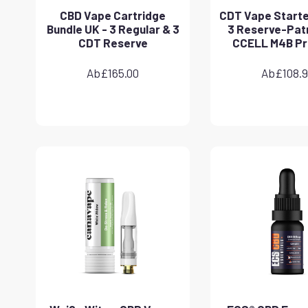
CBD Vape Cartridge
CDT Vape Starter
Bundle UK - 3 Regular & 3
3 Reserve-Pat
CDT Reserve
CCELL M4B Pr
Ab
£
165.00
Ab
£
108.