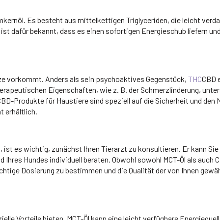
kernöl. Es besteht aus mittelkettigen Triglyceriden, die leicht verda
ist dafür bekannt, dass es einen sofortigen Energieschub liefern un
lanze vorkommt. Anders als sein psychoaktives Gegenstück,
THC
CBD 
herapeutischen Eigenschaften, wie z. B. der Schmerzlinderung, unte
Produkte für Haustiere sind speziell auf die Sicherheit und den 
 erhältlich.
st es wichtig, zunächst Ihren Tierarzt zu konsultieren. Er kann Sie
 Ihres Hundes individuell beraten. Obwohl sowohl MCT-Öl als auch 
 richtige Dosierung zu bestimmen und die Qualität der von Ihnen gewä
le Vorteile bieten. MCT-Öl kann eine leicht verfügbare Energiequel