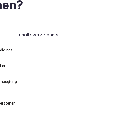
men?
Inhaltsverzeichnis
edicines
 Laut
 neugierig
verstehen,