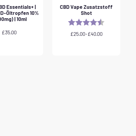
D Essentials+ |
CBD Vape Zusatzstoff
BD-Öltropfen 10%
Shot
00mg) | 10ml
Rating:
4.8 out of 5 sta
£
35.00
£
25.00
-
£
40.00
Preisspanne:
£25.00
bis
£40.00