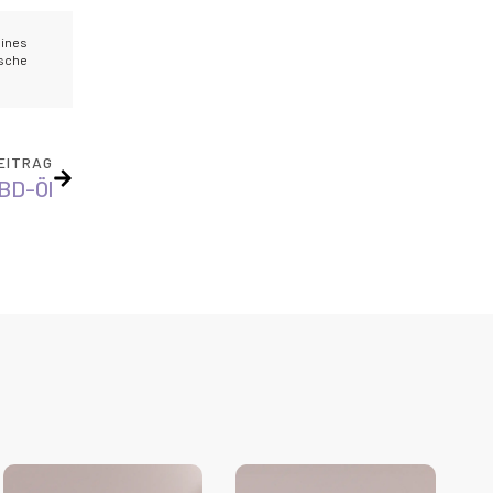
eines
ische
EITRAG
BD-Öl