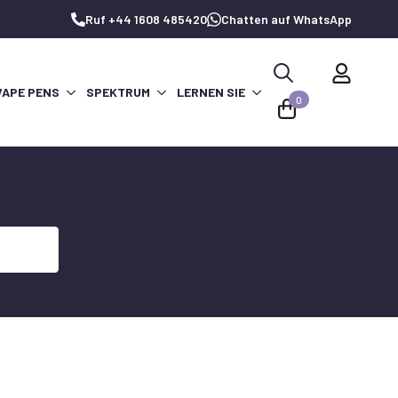
Ruf +44 1608 485420
Chatten auf WhatsApp
VAPE PENS
SPEKTRUM
LERNEN SIE
Suche
0
nach: