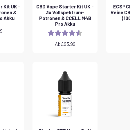
 Kit UK -
CBD Vape Starter Kit UK -
ECS® CB
ronen &
3x Vollspektrum-
Reine C
o Akku
Patronen & CCELL M4B
(10
Pro Akku
99
Rating:
4.8 out of 5 stars
Ab
£
93.99