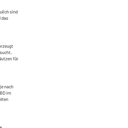
ulich sind
d das
erzeugt
rsucht,
Nutzen für
 je nach
CBD im
hlten
le