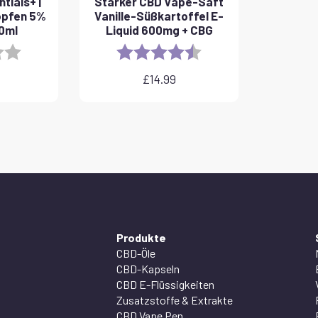
tials+ |
Starker CBD Vape-Saft
opfen 5%
Vanille-Süßkartoffel E-
10ml
Liquid 600mg + CBG
3.8 out of 5 stars
Rating:
4.6 out of 5 stars
£
14.99
Produkte
CBD-Öle
CBD-Kapseln
CBD E-Flüssigkeiten
Zusatzstoffe & Extrakte
CBD Vape Pen