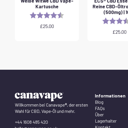
Weiße Witwe CBD Vape-
ECS® CBD Essen
Kartusche
Reine CBD-Öltr
(500mg) | 
Rating:
4.6 out of 5 stars
Rating:
£
25.00
£
25.00
Informationen
Blog
Willkommen bei Canavape®, der ersten
FAQs
Wahl für CBD, Vape-Öl und mehr.
Über
Lagerhalter
+44 1608 485 420
Kontakt