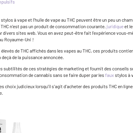
mpulsifs
stylos à vape et l'huile de vape au THC peuvent être un peu un champ
le THC n'est pas un produit de consommation courante.
juridique
et l
 divers sites web. Vous en avez peut-être fait l'expérience vous-
 au Royaume-Uni !
ux élevés de THC affichés dans les vapes au THC, ces produits conti
n deçà de la puissance annoncée.
es subtilités de ces stratégies de marketing et fournit des conseils s
la consommation de cannabis sans se faire duper par les
faux
stylos à 
s choix judicieux lorsqu'il s'agit d'acheter des produits THC en ligne
e.