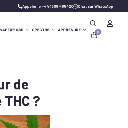
Appeler le +44 1608 485420
Chat sur WhatsApp
 VAPEUR CBD
SPECTRE
APPRENDRE
Recherche
0
de
:
ur de
e THC ?