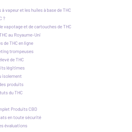
 à vapeur et les huiles à base de THC
C ?
de vapotage et de cartouches de THC
u THC au Royaume-Uni
es de THC en ligne
eting trompeuses
 élevé de THC
its légitimes
u isolement
 des produits
ituts du THC
mplet Produits CBD
ats en toute sécurité
 les évaluations