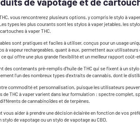
duits de vapotage et de cartouc
THC, vous rencontrerez plusieurs options, y compris le stylo à vape
es types les plus courants sont les stylos à vaper jetables, les stylo
s cartouches à vaper THC.
bles sont pratiques et faciles à utiliser, conçus pour un usage unique
os à vapeur rechargeables, quant à eux, permettent aux utilisateurs
, ce qui offre une plus grande flexibilité et un meilleur rapport coût-e
 des contenants pré-remplis d'huile de THC qui se fixent à un stylo 
ement l'un des nombreux types d'extraits de cannabis, dont le distill
 entre commodité et personnalisation, puisque les utilisateurs peuv
iles de THC à vaper varient dans leur formulation : spectre complet, sp
 différents de cannabinoïdes et de terpènes.
vous aider à prendre une décision éclairée en fonction de vos préf
n stylo de vapotage ou un stylo de vapotage au CBD.