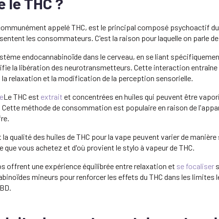
e le THC ?
ommunément appelé THC, est le principal composé psychoactif du can
ssentent les consommateurs. C'est la raison pour laquelle on parle de
système endocannabinoïde dans le cerveau, en se liant spécifiqueme
fie la libération des neurotransmetteurs. Cette interaction entraîne
 la relaxation et la modification de la perception sensorielle.
e
Le THC est
extrait
et concentrées en huiles qui peuvent être vapori
. Cette méthode de consommation est populaire en raison de l'appari
re.
la qualité des huiles de THC pour la vape peuvent varier de manière s
 que vous achetez et d'où provient le stylo à vapeur de THC.
s offrent une expérience équilibrée entre relaxation et
se focaliser
s
binoïdes mineurs pour renforcer les effets du THC dans les limites l
CBD.