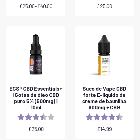
£
25.00
-
£
40.00
£
25.00
Gama
de
preços:
25,00
a
40,00
ECS® CBD Essentials+
Suco de Vape CBD
| Gotas de óleo CBD
forte E-líquido de
puro 5% (500mg) |
creme de baunilha
10ml
600mg + CBG
Rating:
3.8 out of 5 stars
Rating:
4.6 out 
£
25.00
£
14.99