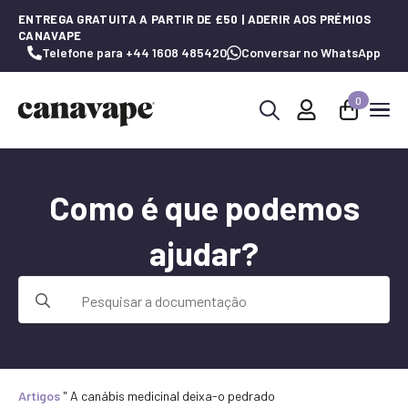
ENTREGA GRATUITA A PARTIR DE £50 | ADERIR AOS PRÉMIOS
CANAVAPE
Telefone para +44 1608 485420
Conversar no WhatsApp
0
Procurar
por:
Como é que podemos
ajudar?
Procurar
por:
Artigos
"
A canábis medicinal deixa-o pedrado