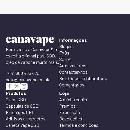
Informações
Blogue
Bem-vindo à Canavape®, a
FAQs
escolha original para CBD,
Sobre
óleo de vapor e muito mais.
Armazenistas
Contactar-nos
+44 1608 485 420
Relatórios de laboratório
hello@canavape.co.uk
Comentários
Produtos
Loja
Óleos CBD
A minha conta
Cápsulas de CBD
Prémios
E-líquidos CBD
Expedição
Aditivos e extractos
Devoluções
Caneta Vape CBD
Termos e condições