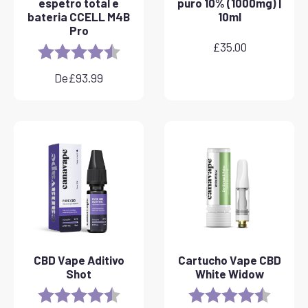
espetro total e
puro 10% (1000mg) |
bateria CCELL M4B
10ml
Pro
£
35.00
Rating:
4.8 out of 5 stars
De
£
93.99
CBD Vape Aditivo
Cartucho Vape CBD
Shot
White Widow
Rating:
4.8 out of 5 stars
Rating:
4.6 out 