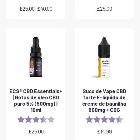
£
25.00
-
£
40.00
£
25.00
Gama
de
preços:
25,00
a
40,00
ECS® CBD Essentials+
Suco de Vape CBD
| Gotas de óleo CBD
forte E-líquido de
puro 5% (500mg) |
creme de baunilha
10ml
600mg + CBG
Rating:
3.8 out of 5 stars
Rating:
4.6 out 
£
25.00
£
14.99