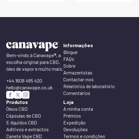
Informações
Blogue
Bem-vindo à Canavape®, a
FAQs
escolha original para CBD,
Sobre
óleo de vapor e muito mais.
Armazenistas
Contactar-nos
+44 1608 485 420
Relatórios de laboratório
hello@canavape.co.uk
Comentários
Produtos
Loja
Óleos CBD
A minha conta
Cápsulas de CBD
Prémios
E-líquidos CBD
Expedição
Aditivos e extractos
Devoluções
Caneta Vape CBD
Termos e condições