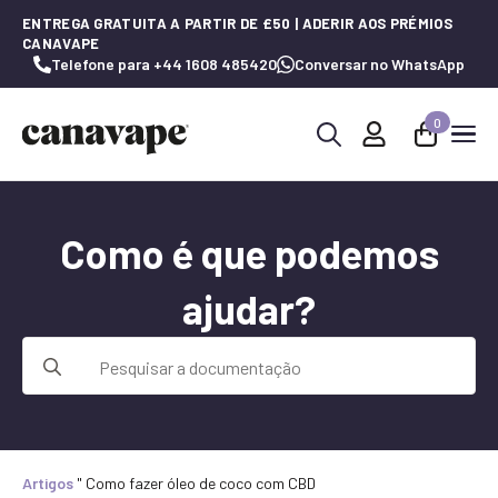
ENTREGA GRATUITA A PARTIR DE £50 | ADERIR AOS PRÉMIOS
CANAVAPE
Telefone para +44 1608 485420
Conversar no WhatsApp
0
Procurar
por:
Como é que podemos
ajudar?
Procurar
por:
Artigos
"
Como fazer óleo de coco com CBD