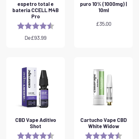
espetro total e
puro 10% (1000mg) |
bateria CCELL M4B
10ml
Pro
£
35.00
Rating:
4.8 out of 5 stars
De
£
93.99
CBD Vape Aditivo
Cartucho Vape CBD
Shot
White Widow
Rating:
4.8 out of 5 stars
Rating:
4.6 out 