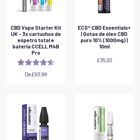
CBD Vape Starter Kit
ECS® CBD Essentials+
UK - 3x cartuchos de
| Gotas de óleo CBD
espetro total e
puro 10% (1000mg) |
bateria CCELL M4B
10ml
Pro
£
35.00
Rating:
4.8 out of 5 stars
De
£
93.99