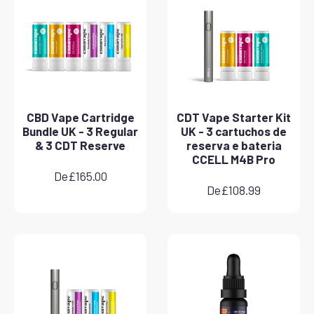
CBD Vape Cartridge
CDT Vape Starter Kit
Bundle UK - 3 Regular
UK - 3 cartuchos de
& 3 CDT Reserve
reserva e bateria
CCELL M4B Pro
De
£
165.00
De
£
108.99