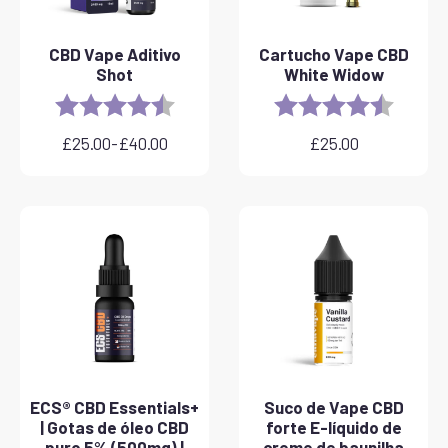
CBD Vape Aditivo
Cartucho Vape CBD
Shot
White Widow
Rating:
4.8 out of 5 stars
Rating:
4.6 out 
£
25.00
-
£
40.00
£
25.00
Gama
de
preços:
25,00
a
40,00
ECS® CBD Essentials+
Suco de Vape CBD
| Gotas de óleo CBD
forte E-líquido de
puro 5% (500mg) |
creme de baunilha