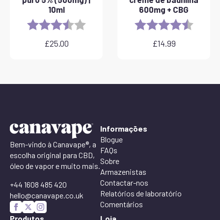
10ml
600mg + CBG
Rating:
3.8 out of 5 stars
Rating:
4.6 out 
£
25.00
£
14.99
Informações
Blogue
Bem-vindo à Canavape®, a
FAQs
escolha original para CBD,
Sobre
óleo de vapor e muito mais.
Armazenistas
Contactar-nos
+44 1608 485 420
Relatórios de laboratório
hello@canavape.co.uk
Comentários
Produtos
Loja