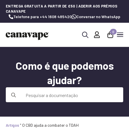
ENTREGA GRATUITA A PARTIR DE £50 | ADERIR AOS PRÉMIOS
CANAVAPE
Telefone para +44 1608 485420
Conversar no WhatsApp
0
Procurar
por:
Como é que podemos
ajudar?
Procurar
por:
Artigos
"
O CBD ajuda a combater o TDAH