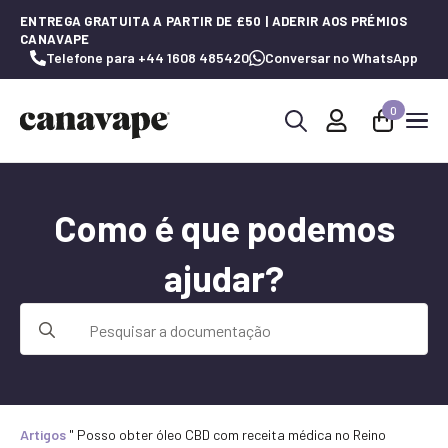
ENTREGA GRATUITA A PARTIR DE £50 | ADERIR AOS PRÉMIOS
CANAVAPE
Telefone para +44 1608 485420
Conversar no WhatsApp
0
Procurar
por:
Como é que podemos
ajudar?
Procurar
por:
Artigos
"
Posso obter óleo CBD com receita médica no Reino