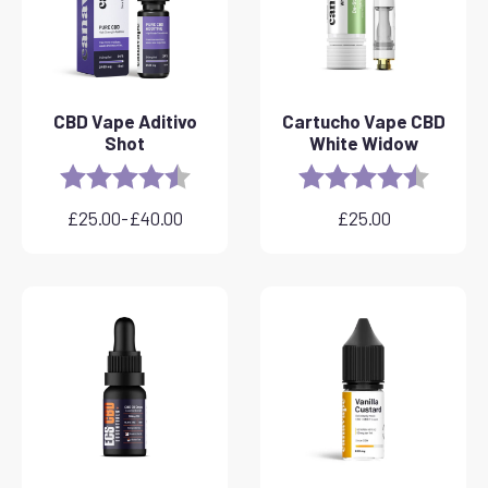
CBD Vape Aditivo
Cartucho Vape CBD
Shot
White Widow
Rating:
4.8 out of 5 stars
Rating:
4.6 out 
£
25.00
-
£
40.00
£
25.00
Gama
de
preços:
25,00
a
40,00