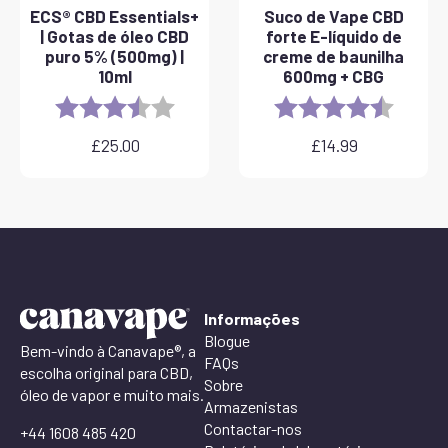
ECS® CBD Essentials+
Suco de Vape CBD
| Gotas de óleo CBD
forte E-líquido de
puro 5% (500mg) |
creme de baunilha
10ml
600mg + CBG
Rating:
3.8 out of 5 stars
Rating:
4.6 out 
£
25.00
£
14.99
Informações
Blogue
Bem-vindo à Canavape®, a
FAQs
escolha original para CBD,
Sobre
óleo de vapor e muito mais.
Armazenistas
Contactar-nos
+44 1608 485 420