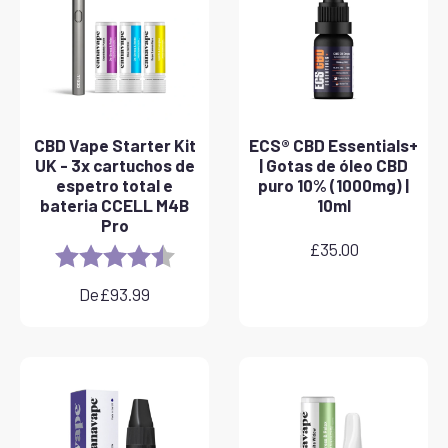
CBD Vape Starter Kit
ECS® CBD Essentials+
UK - 3x cartuchos de
| Gotas de óleo CBD
espetro total e
puro 10% (1000mg) |
bateria CCELL M4B
10ml
Pro
£
35.00
Rating:
4.8 out of 5 stars
De
£
93.99