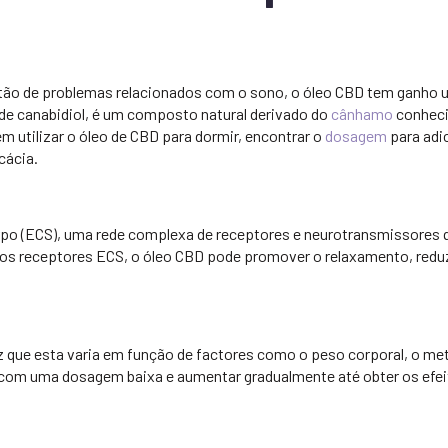
estão de problemas relacionados com o sono, o óleo CBD tem ganho
 de canabidiol, é um composto natural derivado do
cânhamo
conheci
m utilizar o óleo de CBD para dormir, encontrar o
dosagem
para adi
cácia.
po (ECS), uma rede complexa de receptores e neurotransmissores 
om os receptores ECS, o óleo CBD pode promover o relaxamento, redu
 que esta varia em função de factores como o peso corporal, o m
 com uma dosagem baixa e aumentar gradualmente até obter os efe