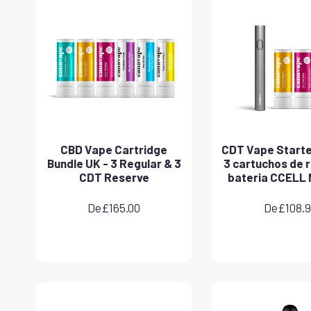
CBD Vape Cartridge
CDT Vape Starter
Bundle UK - 3 Regular & 3
3 cartuchos de 
CDT Reserve
bateria CCELL 
De
£
165.00
De
£
108.