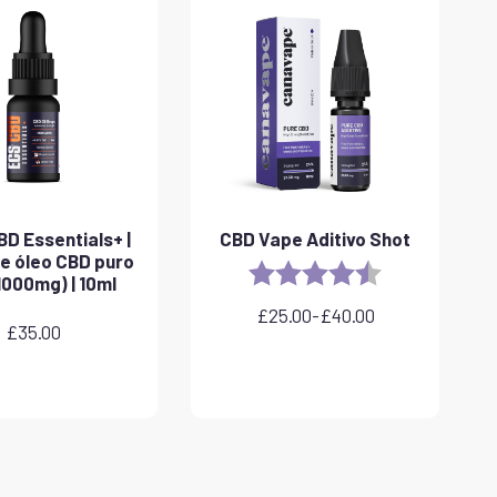
D Essentials+ |
CBD Vape Aditivo Shot
e óleo CBD puro
Rating:
4.8 out of 5 sta
1000mg) | 10ml
£
25.00
-
£
40.00
Gama
£
35.00
de
preços:
25,00
a
40,00