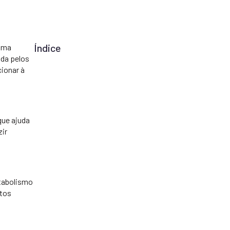
Índice
 uma
da pelos
cionar à
que ajuda
zir
etabolismo
itos