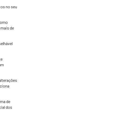
tos no seu
 Como
 mais de
selhável
te
 um
alterações
nciona
ema de
ial dos