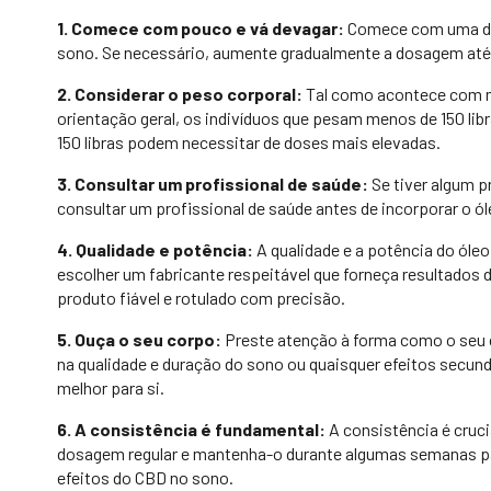
1. Comece com pouco e vá devagar:
Comece com uma dos
sono. Se necessário, aumente gradualmente a dosagem até e
2. Considerar o peso corporal:
Tal como acontece com mu
orientação geral, os indivíduos que pesam menos de 150 li
150 libras podem necessitar de doses mais elevadas.
3. Consultar um profissional de saúde:
Se tiver algum p
consultar um profissional de saúde antes de incorporar o ól
4. Qualidade e potência:
A qualidade e a potência do óle
escolher um fabricante respeitável que forneça resultados d
produto fiável e rotulado com precisão.
5. Ouça o seu corpo:
Preste atenção à forma como o seu c
na qualidade e duração do sono ou quaisquer efeitos secun
melhor para si.
6. A consistência é fundamental:
A consistência é cruci
dosagem regular e mantenha-o durante algumas semanas par
efeitos do CBD no sono.