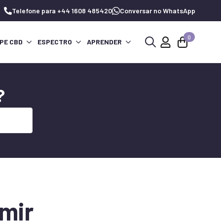
Telefone para +44 1608 485420
Conversar no WhatsApp
0
PE CBD
ESPECTRO
APRENDER
Procurar
por:
?
rmir