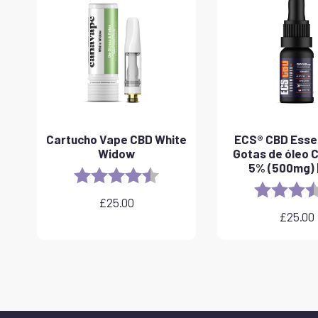
Cartucho Vape CBD White
ECS® CBD Essen
Widow
Gotas de óleo 
5% (500mg) |
Rating:
4.6 out of 5 stars
Rating:
£
25.00
£
25.00