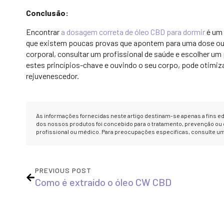
Conclusão:
Encontrar
a dosagem correta de óleo CBD para dormir
é um 
que existem poucas provas que apontem para uma dose ou 
corporal, consultar um profissional de saúde e escolher u
estes princípios-chave e ouvindo o seu corpo, pode otimiz
rejuvenescedor.
As informações fornecidas neste artigo destinam-se apenas a fins 
dos nossos produtos foi concebido para o tratamento, prevenção o
profissional ou médico. Para preocupações específicas, consulte um 
PREVIOUS POST
Como é extraído o óleo CW CBD