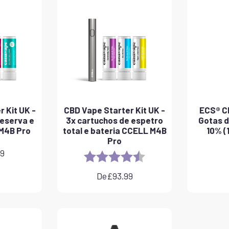
 Kit UK -
CBD Vape Starter Kit UK -
ECS® CB
reserva e
3x cartuchos de espetro
Gotas d
M4B Pro
total e bateria CCELL M4B
10% (
Pro
99
Rating:
4.8 out of 5 stars
De
£
93.99