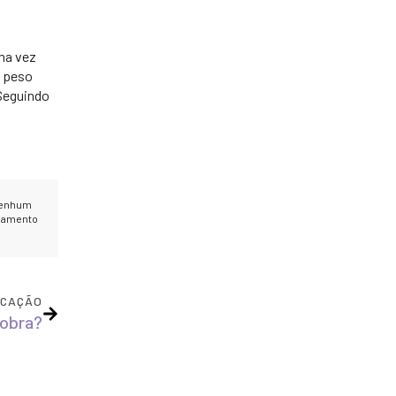
ma vez
o peso
 Seguindo
 Nenhum
lhamento
ICAÇÃO
cobra?