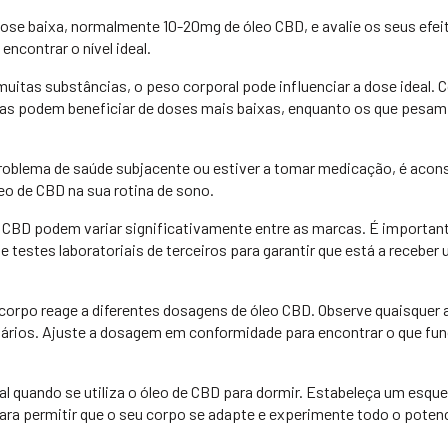
e baixa, normalmente 10-20mg de óleo CBD, e avalie os seus efei
ncontrar o nível ideal.
itas substâncias, o peso corporal pode influenciar a dose ideal.
bras podem beneficiar de doses mais baixas, enquanto os que pesam
roblema de saúde subjacente ou estiver a tomar medicação, é acon
eo de CBD na sua rotina de sono.
o CBD podem variar significativamente entre as marcas. É importan
e testes laboratoriais de terceiros para garantir que está a receber
orpo reage a diferentes dosagens de óleo CBD. Observe quaisquer 
dários. Ajuste a dosagem em conformidade para encontrar o que fu
al quando se utiliza o óleo de CBD para dormir. Estabeleça um esqu
a permitir que o seu corpo se adapte e experimente todo o potenc