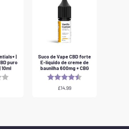
tials+ |
Suco de Vape CBD forte
CBD puro
E-líquido de creme de
 10ml
baunilha 600mg + CBG
3.8 out of 5 stars
Rating:
4.6 out of 5 stars
£
14.99