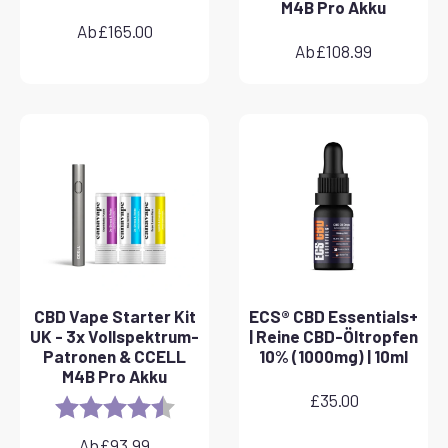
M4B Pro Akku
Ab
£
165.00
Ab
£
108.99
CBD Vape Starter Kit
ECS® CBD Essentials+
UK - 3x Vollspektrum-
| Reine CBD-Öltropfen
Patronen & CCELL
10% (1000mg) | 10ml
M4B Pro Akku
£
35.00
Rating:
4.8 out of 5 stars
Ab
£
93.99