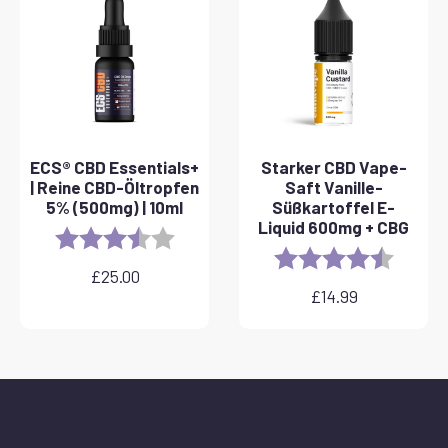
ECS® CBD Essentials+
Starker CBD Vape-
| Reine CBD-Öltropfen
Saft Vanille-
5% (500mg) | 10ml
Süßkartoffel E-
Liquid 600mg + CBG
Rating:
3.8 out of 5 stars
Rating:
4.6 out 
£
25.00
£
14.99