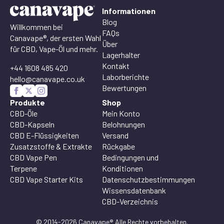
Informationen
Blog
Willkommen bei
FAQs
Canavape®, der ersten Wahl
Über
für CBD, Vape-Öl und mehr.
Lagerhalter
Kontakt
+44 1608 485 420
Laborberichte
hello@canavape.co.uk
Bewertungen
Produkte
Shop
CBD-Öle
Mein Konto
CBD-Kapseln
Belohnungen
CBD E-Flüssigkeiten
Versand
Zusatzstoffe & Extrakte
Rückgabe
CBD Vape Pen
Bedingungen und
Terpene
Konditionen
CBD Vape Starter Kits
Datenschutzbestimmungen
Wissensdatenbank
CBD-Verzeichnis
© 2014-2026 Canavape® Alle Rechte vorbehalten.