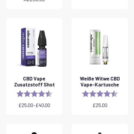
CBD Vape
Weiße Witwe CBD
Zusatzstoff Shot
Vape-Kartusche
Rating:
4.8 out of 5 stars
Rating:
4.6 out 
£
25.00
-
£
40.00
£
25.00
Preisspanne:
£25.00
bis
£40.00