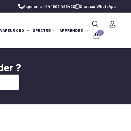
Appeler le +44 1608 485420
Chat sur WhatsApp
 VAPEUR CBD
SPECTRE
APPRENDRE
Recherche
0
de
:
er ?