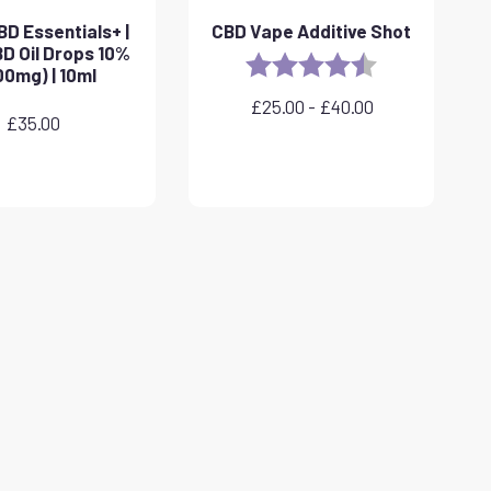
D Essentials+ |
CBD Vape Additive Shot
D Oil Drops 10%
Rating:
4.8 out of 5 sta
00mg) | 10ml
£
25.00
-
£
40.00
Plage
£
35.00
de
prix
:
£25.00
à
£40.00