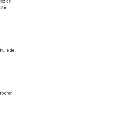
sez de
tité
huile de
orporer