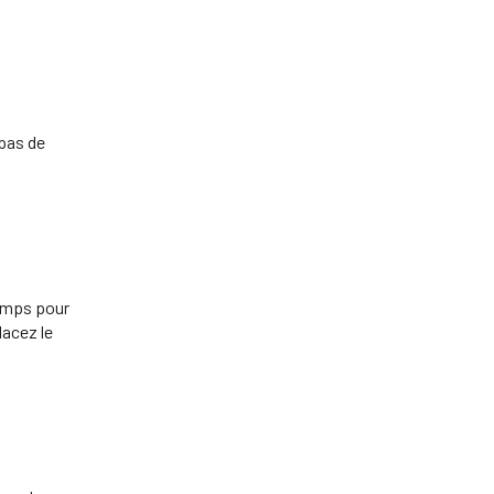
 pas de
temps pour
lacez le