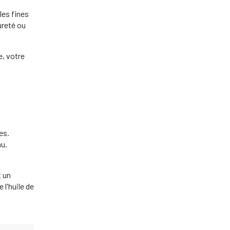
les fines
ureté ou
e, votre
es.
au.
t un
 l'huile de