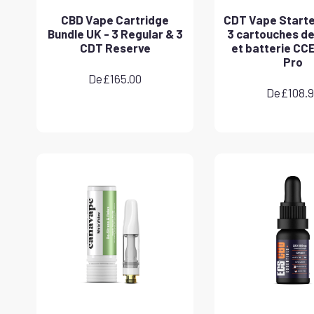
CBD Vape Cartridge
CDT Vape Starter
Bundle UK - 3 Regular & 3
3 cartouches de
CDT Reserve
et batterie CC
Pro
De
£
165.00
De
£
108.