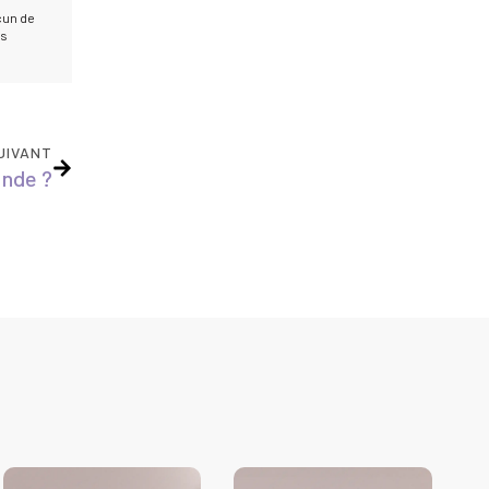
cun de
is
UIVANT
Inde ?