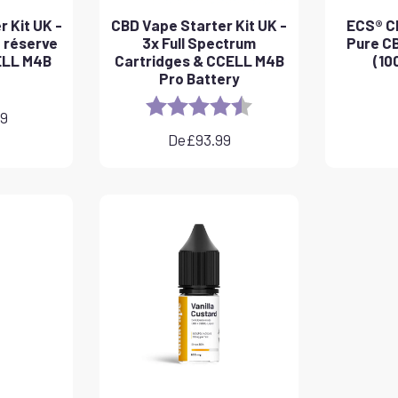
 Kit UK -
CBD Vape Starter Kit UK -
ECS® CB
 réserve
3x Full Spectrum
Pure CB
ELL M4B
Cartridges & CCELL M4B
(10
Pro Battery
Rating:
4.8 out of 5 stars
99
De
£
93.99