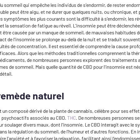
du sommeil qui empêche les individus de s'endormir, de rester endor
uble peut être aigu, et ne durer que quelques nuits, ou chronique, et
s symptômes les plus courants sont la difficulté à s'endormir, les ré
e et la sensation de fatigue au réveil. L'insomnie peut être déclenchée
t être causée par un manque de sommeil, de mauvaises habitudes d
t de l'insomnie se prolonge au-delà de la nuit et se traduit souvent
ficultés de concentration. Il est essentiel de comprendre la cause pro
ficaces. Alors que les méthodes traditionnelles comprennent la thé
édicaments, de nombreuses personnes explorent des traitements a
mes de sommeil. Mais quelle quantité de CBD pour l'insomnie est né
détail.
remède naturel
t un composé dérivé de la plante de cannabis, célèbre pour ses effe
ts psychoactifs associés au CBD.
THC
. De nombreuses personnes se 
 soulager divers maux, dont l'insomnie. Le CBD interagit avec le
dans la régulation du sommeil, de l'humeur et d'autres fonctions. En 
re l'anxiété et à favoriser la relaxation, facilitant ainsi l'endormiss