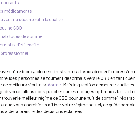
 courants
les médicaments
ives à la sécurité et à la qualité
routine CBD
s habitudes de sommeil
our plus d'efficacité
 professionnel
vent être incroyablement frustrantes et vous donner l'impression d'
mbreuses personnes se tournent désormais vers le CBD en tant que r
r de meilleurs résultats.
dormir
. Mais la question demeure : quelle e
guide, nous allons nous pencher sur les dosages optimaux, les fact
r trouver le meilleur régime de CBD pour une nuit de sommeil répara
u que vous cherchiez à affiner votre régime actuel, ce guide complet
us aider à prendre des décisions éclairées.