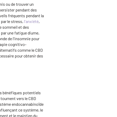
mis ou de trouver un
 persister pendant des
veils fréquents pendant la
 par le stress,
l'anxiété
,
e sommeil et des
 par une fatigue diurne,
fonde de l'insomnie pour
rapie cognitivo-
lternatifs comme le CBD
cessaire pour obtenir des
ts bénéfiques potentiels
tournent vers le CBD
 système endocannabinoïde
influençant ce système, le
ement et le maintien du