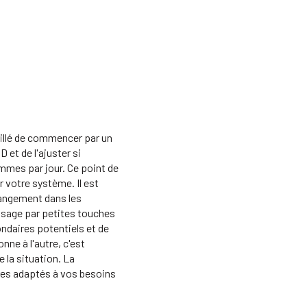
eillé de commencer par un
 et de l'ajuster si
mes par jour. Ce point de
votre système. Il est
hangement dans les
osage par petites touches
ndaires potentiels et de
nne à l'autre, c'est
e la situation. La
res adaptés à vos besoins