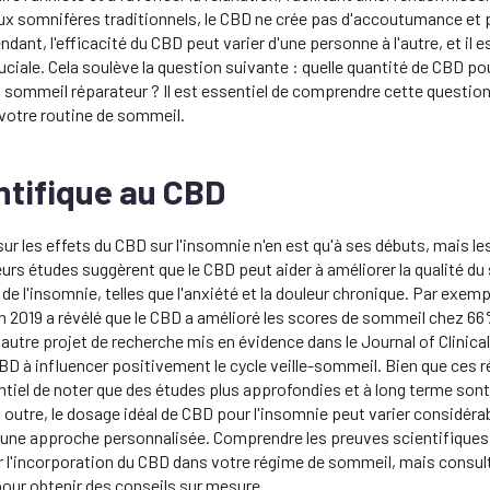
x somnifères traditionnels, le CBD ne crée pas d'accoutumance et 
dant, l'efficacité du CBD peut varier d'une personne à l'autre, et il e
uciale. Cela soulève la question suivante : quelle quantité de CBD po
 sommeil réparateur ? Il est essentiel de comprendre cette question
votre routine de sommeil.
ntifique au CBD
sur les effets du CBD sur l'insomnie n'en est qu'à ses débuts, mais 
rs études suggèrent que le CBD peut aider à améliorer la qualité d
e l'insomnie, telles que l'anxiété et la douleur chronique. Par exemp
 2019 a révélé que le CBD a amélioré les scores de sommeil chez 66
autre projet de recherche mis en évidence dans le Journal of Clinic
BD à influencer positivement le cycle veille-sommeil. Bien que ces r
ntiel de noter que des études plus approfondies et à long terme sont
n outre, le dosage idéal de CBD pour l'insomnie peut varier considéra
 d'une approche personnalisée. Comprendre les preuves scientifiques
r l'incorporation du CBD dans votre régime de sommeil, mais consul
pour obtenir des conseils sur mesure.