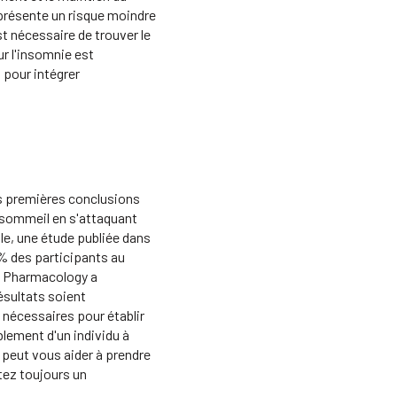
présente un risque moindre
st nécessaire de trouver le
ur l'insomnie est
 pour intégrer
les premières conclusions
u sommeil en s'attaquant
le, une étude publiée dans
% des participants au
al Pharmacology a
ésultats soient
 nécessaires pour établir
blement d'un individu à
 peut vous aider à prendre
tez toujours un