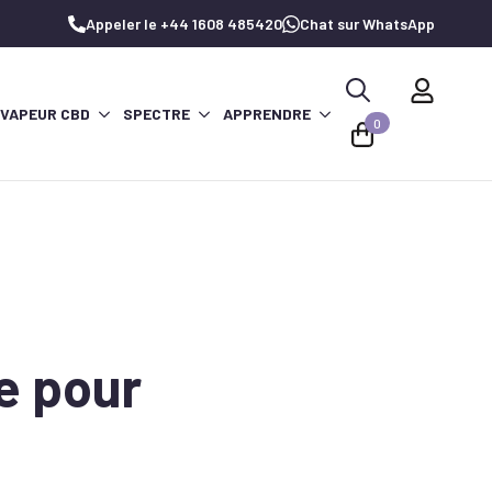
Appeler le +44 1608 485420
Chat sur WhatsApp
 VAPEUR CBD
SPECTRE
APPRENDRE
Recherche
0
de
:
e pour