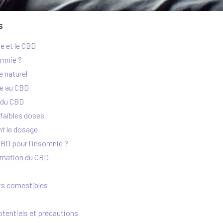
s
e et le CBD
omnie ?
 naturel
ue au CBD
 du CBD
faibles doses
nt le dosage
CBD pour l'insomnie ?
mation du CBD
ts comestibles
tentiels et précautions