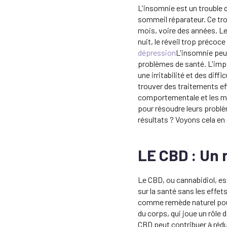
L'insomnie est un trouble 
sommeil réparateur. Ce tro
mois, voire des années. Le
nuit, le réveil trop précoc
dépression
L'insomnie peu
problèmes de santé. L'impac
une irritabilité et des dif
trouver des traitements ef
comportementale et les m
pour résoudre leurs problè
résultats ? Voyons cela en 
LE CBD : Un 
Le CBD, ou cannabidiol, es
sur la santé sans les effe
comme remède naturel pour
du corps, qui joue un rôle 
CBD peut contribuer à rédui