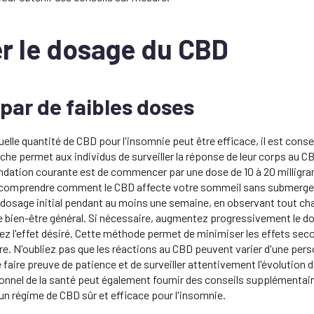
r le dosage du CBD
ar de faibles doses
elle quantité de CBD pour l'insomnie peut être efficace, il est cons
he permet aux individus de surveiller la réponse de leur corps au CBD
ation courante est de commencer par une dose de 10 à 20 milligram
 comprendre comment le CBD affecte votre sommeil sans submerger 
 dosage initial pendant au moins une semaine, en observant tout c
e bien-être général. Si nécessaire, augmentez progressivement le d
ez l'effet désiré. Cette méthode permet de minimiser les effets seco
e. N'oubliez pas que les réactions au CBD peuvent varier d'une perso
e faire preuve de patience et de surveiller attentivement l'évolution d
ionnel de la santé peut également fournir des conseils supplémentai
un régime de CBD sûr et efficace pour l'insomnie.