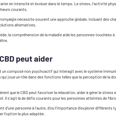
er en intensité et évoluer dans le temps. Le stress, l'activité ph
cheurs courants.
ibromyalgie nécessite souvent une approche globale, incluant des c
lutions alternatives.
remède, la compréhension de la maladie aide les personnes touchées à
être.
CBD peut aider
t un composé non psychoactif qui interagit avec le système immunit
e
qui joue un rôle dans des fonctions telles que la perception de la dou
ent que le CBD peut favoriser la relaxation, aider à gérer le stress 
l. Il s'agit là de défis courants pour les personnes atteintes de fibr
t d'une personne à l'autre, d'où l'importance d'explorer différents t
r l'option la plus adaptée.