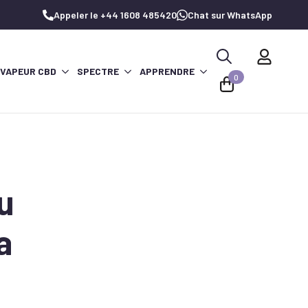
Appeler le +44 1608 485420
Chat sur WhatsApp
 VAPEUR CBD
SPECTRE
APPRENDRE
Recherche
0
de
:
u
a